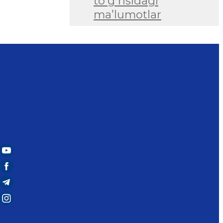
to‘g‘risidagi
ma’lumotlar