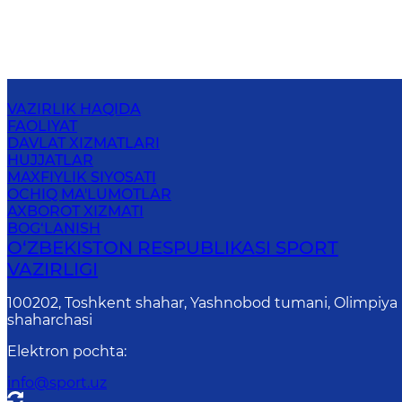
VAZIRLIK HAQIDA
FAOLIYAT
DAVLAT XIZMATLARI
HUJJATLAR
MAXFIYLIK SIYOSATI
OCHIQ MA'LUMOTLAR
AXBOROT XIZMATI
BOG‘LANISH
O‘ZBEKISTON RESPUBLIKASI SPORT
VAZIRLIGI
100202, Toshkent shahar, Yashnobod tumani, Olimpiya
shaharchasi
Elektron pochta
:
info@sport.uz