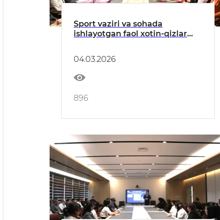
Sport vaziri va sohada
ishlayotgan faol xotin-qizlar
muloqoti bo‘lib o‘tdi
04.03.2026
896