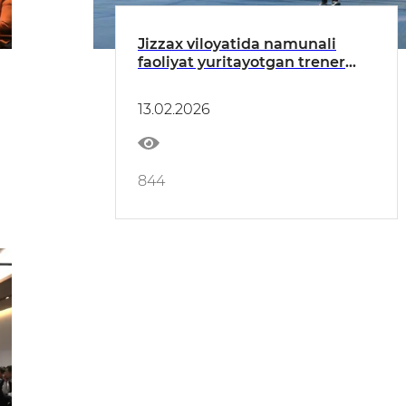
Jizzax viloyatida namunali
faoliyat yuritayotgan trener
xotin-qizlar Toshkent
shahridagi Olimpiya
13.02.2026
shaharchasida bunyod etilgan
sport inshootlari bilan
yaqindan tanishdi
844