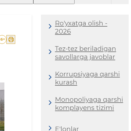
Ro'yxatga olish -
2026
16
+
Tez-tez beriladigan
savollarga javoblar
Korrupsiyaga qarshi
kurash
Monopoliyaga qarshi
komplayens tizimi
E'lonlar