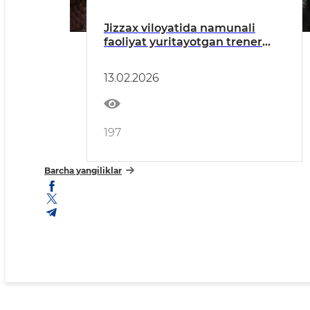
Jizzax viloyatida namunali
faoliyat yuritayotgan trener
xotin-qizlar uchun Toshkent
shahriga ekskursiya tashkil
13.02.2026
etildi
197
Barcha yangiliklar