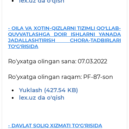
lex.uz da o'qish
- OILA VA XOTIN-QIZLARNI TIZIMLI QO‘LLAB-
QUVVATLASHGA DOIR ISHLARNI YANADA
JADALLASHTIRISH CHORA-TADBIRLARI
TO‘G‘RISIDA
Ro'yxatga olingan sana: 07.03.2022
Ro'yxatga olingan raqam: PF-87-son
Yuklash (427.54 KB)
lex.uz da o'qish
- DAVLAT SOLIQ XIZMATI TO‘G‘RISIDA