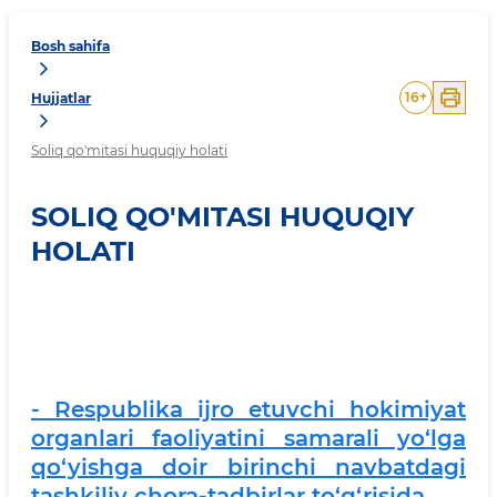
Bosh sahifa
16
+
Hujjatlar
Soliq qo'mitasi huquqiy holati
SOLIQ QO'MITASI HUQUQIY
HOLATI
- Respublika ijro etuvchi hokimiyat
organlari faoliyatini samarali yo‘lga
qo‘yishga doir birinchi navbatdagi
tashkiliy chora-tadbirlar to‘g‘risida