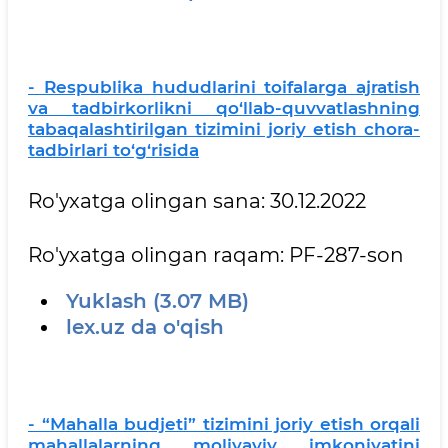
- Respublika hududlarini toifalarga ajratish
va tadbirkorlikni qo‘llab-quvvatlashning
tabaqalashtirilgan tizimini joriy etish chora-
tadbirlari to‘g‘risida
Ro'yxatga olingan sana: 30.12.2022
Ro'yxatga olingan raqam: PF-287-son
Yuklash (3.07 MB)
lex.uz da o'qish
- “Mahalla budjeti” tizimini joriy etish orqali
mahallalarning moliyaviy imkoniyatini