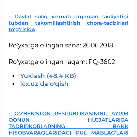
- Davlat soliq xizmati organlari faoliyatini
tubdan takomillashtirish chora-tadbirlari
to‘g‘risida
Ro'yxatga olingan sana: 26.06.2018
Ro'yxatga olingan raqam: PQ-3802
Yuklash (48.4 KB)
lex.uz da o'qish
- O‘ZBEKISTON RESPUBLIKASINING AYRIM
QONUN HUJJATLARIGA
TADBIRKORLARNING BANK
HISOBVARAQLARIDAGI PUL MABLAG‘LARI