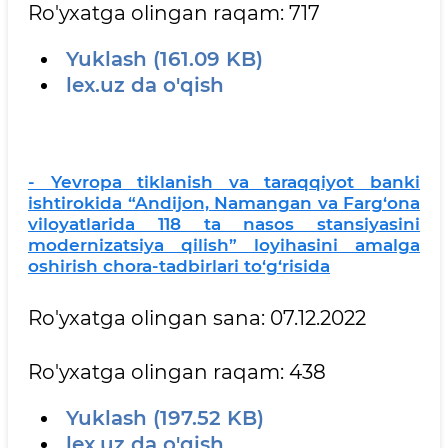
Ro'yxatga olingan raqam: 717
Yuklash (161.09 KB)
lex.uz da o'qish
- Yevropa tiklanish va taraqqiyot banki
ishtirokida “Andijon, Namangan va Farg‘ona
viloyatlarida 118 ta nasos stansiyasini
modernizatsiya qilish” loyihasini amalga
oshirish chora-tadbirlari to‘g‘risida
Ro'yxatga olingan sana: 07.12.2022
Ro'yxatga olingan raqam: 438
Yuklash (197.52 KB)
lex.uz da o'qish