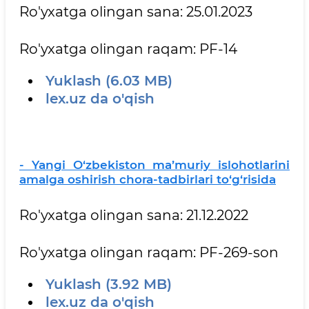
Ro'yxatga olingan sana: 25.01.2023
Ro'yxatga olingan raqam: PF-14
Yuklash (6.03 MB)
lex.uz da o'qish
- Yangi O‘zbekiston ma’muriy islohotlarini
amalga oshirish chora-tadbirlari to‘g‘risida
Ro'yxatga olingan sana: 21.12.2022
Ro'yxatga olingan raqam: PF-269-son
Yuklash (3.92 MB)
lex.uz da o'qish