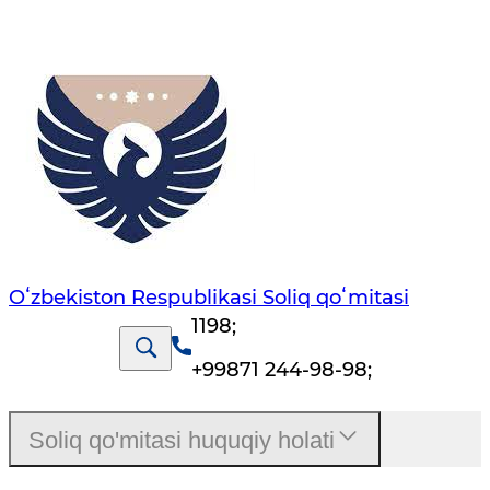
Oʻzbekiston Respublikasi Soliq qoʻmitasi
1198
;
+99871 244-98-98
;
Soliq qo'mitasi huquqiy holati