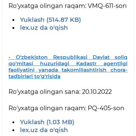
Ro'yxatga olingan raqam: VMQ-611-son
Yuklash (514.87 KB)
lex.uz da o'qish
- O‘zbekiston Respublikasi Davlat soliq
qo‘mitasi huzuridagi Kadastr agentligi
faoliyatini yanada takomillashtirish chora-
tadbirlari to‘g‘risida
Ro'yxatga olingan sana: 20.10.2022
Ro'yxatga olingan raqam: PQ-405-son
Yuklash (1.03 MB)
lex.uz da o'qish