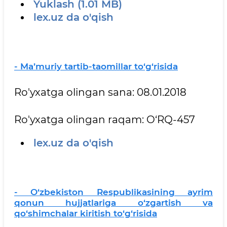
Yuklash (1.01 MB)
lex.uz da o'qish
- Ma’muriy tartib-taomillar to‘g‘risida
Ro'yxatga olingan sana: 08.01.2018
Ro'yxatga olingan raqam: O‘RQ-457
lex.uz da o'qish
- O‘zbekiston Respublikasining ayrim
qonun hujjatlariga o‘zgartish va
qo‘shimchalar kiritish to‘g‘risida