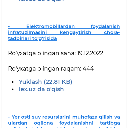
- Еlektromobillardan foydalanish
infratuzilmasini kengaytirish chora-
tadbirlari to‘g‘risida
Ro'yxatga olingan sana: 19.12.2022
Ro'yxatga olingan raqam: 444
Yuklash (22.81 KB)
lex.uz da o'qish
- Yer osti suv resurslarini muhofaza qilish va
ulardan oqilona foydalanishni tartibga