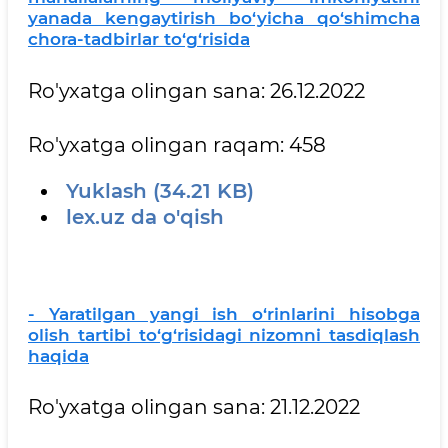
yanada kengaytirish bo‘yicha qo‘shimcha
chora-tadbirlar to‘g‘risida
Ro'yxatga olingan sana: 26.12.2022
Ro'yxatga olingan raqam: 458
Yuklash (34.21 KB)
lex.uz da o'qish
- Yaratilgan yangi ish o‘rinlarini hisobga
olish tartibi to‘g‘risidagi nizomni tasdiqlash
haqida
Ro'yxatga olingan sana: 21.12.2022