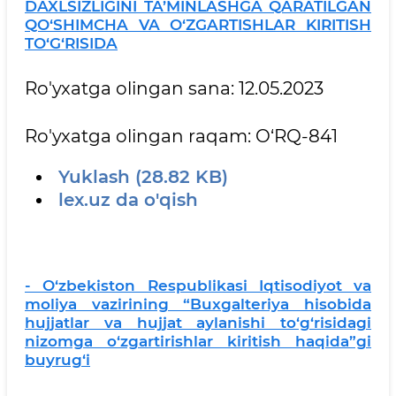
DAXLSIZLIGINI TA’MINLASHGA QARATILGAN
QO‘SHIMCHA VA O‘ZGARTISHLAR KIRITISH
TO‘G‘RISIDA
Ro'yxatga olingan sana: 12.05.2023
Ro'yxatga olingan raqam: O‘RQ-841
Yuklash (28.82 KB)
lex.uz da o'qish
- O‘zbekiston Respublikasi Iqtisodiyot va
moliya vazirining “Buxgalteriya hisobida
hujjatlar va hujjat aylanishi to‘g‘risidagi
nizomga o‘zgartirishlar kiritish haqida”gi
buyrug‘i