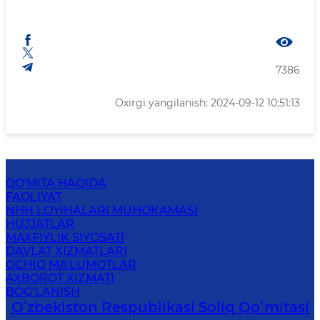
7386
Oxirgi yangilanish: 2024-09-12 10:51:13
QO'MITA HAQIDA
FAOLIYAT
NHH LOYIHALARI MUHOKAMASI
HUJJATLAR
MAXFIYLIK SIYOSATI
DAVLAT XIZMATLARI
OCHIQ MA'LUMOTLAR
AXBOROT XIZMATI
BOG‘LANISH
Oʻzbekiston Respublikasi Soliq Qoʻmitasi