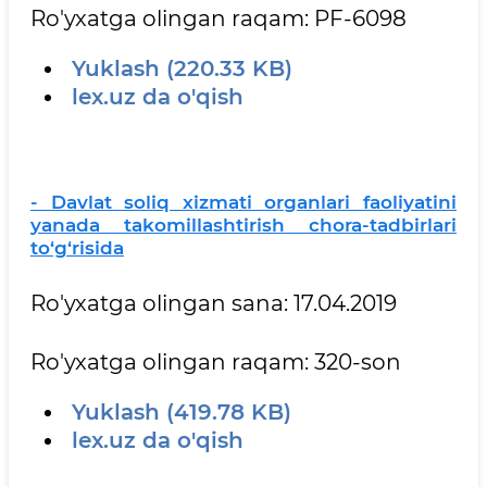
Ro'yxatga olingan raqam: PF-6098
Yuklash (220.33 KB)
lex.uz da o'qish
- Davlat soliq xizmati organlari faoliyatini
yanada takomillashtirish chora-tadbirlari
to‘g‘risida
Ro'yxatga olingan sana: 17.04.2019
Ro'yxatga olingan raqam: 320-son
Yuklash (419.78 KB)
lex.uz da o'qish