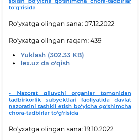
solish bo‘yicha qo‘shimcha chora-tadbirlar
to‘g‘risida
Ro'yxatga olingan sana: 07.12.2022
Ro'yxatga olingan raqam: 439
Yuklash (302.33 KB)
lex.uz da o'qish
- Nazorat qiluvchi organlar tomonidan
tadbirkorlik subyektlari faoliyatida davlat
nazoratini tashkil etish bo‘yicha qo‘shimcha
chora-tadbirlar to‘g‘risida
Ro'yxatga olingan sana: 19.10.2022