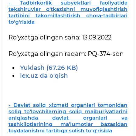
- Tadbirkorlik subyektlari faoliyatida
tekshiruvlar o‘tkazishni muvofiqlashtirish
tartibini takomillashtirish chora-tadbirlari
to‘g‘risida
Ro'yxatga olingan sana: 13.09.2022
Ro'yxatga olingan raqam: PQ-374-son
Yuklash (67.26 KB)
lex.uz da o'qish
- Davlat soliq xizmati organlari tomonidan
soliq to‘lovchilarning soliq majburiyatlarini
aniqlashda davlat organlari va
tashkilotlarining ma’lumotlar bazasidan
foydalanishni tartibga solish to‘g‘risida