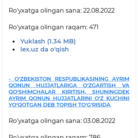
Ro'yxatga olingan sana: 22.08.2022
Ro'yxatga olingan raqam: 471
Yuklash (1.34 MB)
lex.uz da o'qish
- O‘ZBEKISTON RESPUBLIKASINING AYRIM
QONUN HUJJATLARIGA O‘ZGARTISH VA
QO‘SHIMCHALAR KIRITISH, SHUNINGDEK
AYRIM QONUN HUJJATLARINI O‘Z KUCHINI
YO‘QOTGAN DEB TOPISH TO‘G‘RISIDA
Ro'yxatga olingan sana: 03.08.2022
Ro'yxatga olingan raqam: 786