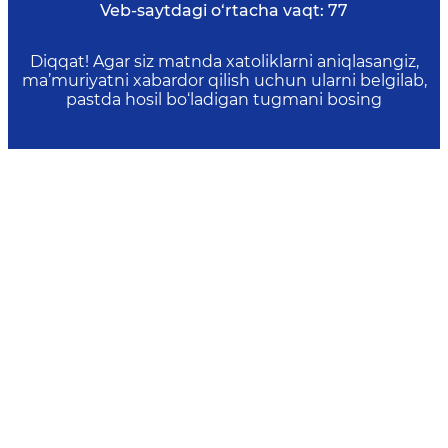
Veb-saytdagi o‘rtacha vaqt:
77
Diqqat! Agar siz matnda xatoliklarni aniqlasangiz,
ma’muriyatni xabardor qilish uchun ularni belgilab,
pastda hosil bo‘ladigan tugmani bosing