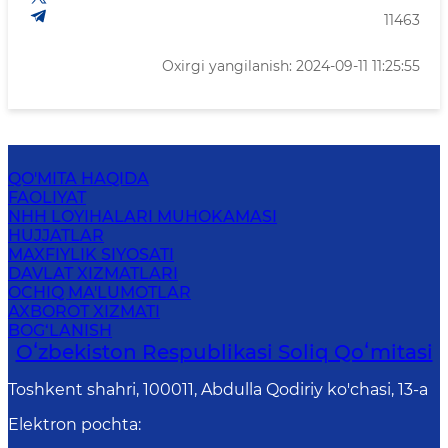
11463
Oxirgi yangilanish: 2024-09-11 11:25:55
QO'MITA HAQIDA
FAOLIYAT
NHH LOYIHALARI MUHOKAMASI
HUJJATLAR
MAXFIYLIK SIYOSATI
DAVLAT XIZMATLARI
OCHIQ MA'LUMOTLAR
AXBOROT XIZMATI
BOG‘LANISH
Oʻzbekiston Respublikasi Soliq Qoʻmitasi
Toshkent shahri, 100011, Abdulla Qodiriy ko'chasi, 13-a
Elektron pochta
: