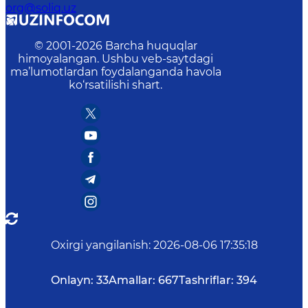
org@soliq.uz
© 2001-
2026
Barcha huquqlar
himoyalangan. Ushbu veb-saytdagi
ma’lumotlardan foydalanganda havola
ko‘rsatilishi shart.
Oxirgi yangilanish
:
2026-08-06 17:35:18
Onlayn:
33
Amallar:
667
Tashriflar:
394