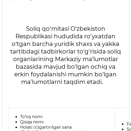
Soliq qo‘mitasi O‘zbekiston
Respublikasi hududida ro‘yxatdan
o‘tgan barcha yuridik shaxs va yakka
tartibdagi tadbirkorlar to‘g‘risida soliq
organlarining Markaziy ma’lumotlar
bazasida mavjud bo‘lgan ochiq va
erkin foydalanishi mumkin bo‘lgan
ma’lumotlarni taqdim etadi.
To‘liq nomi
Qisqa nomi
Fa
Holati o‘zgartirilgan sana
So