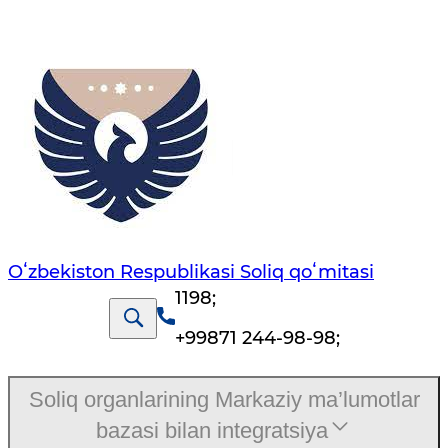
Oʻzbekiston Respublikasi Soliq qoʻmitasi
1198
;
+99871 244-98-98
;
Soliq organlarining Markaziy ma’lumotlar
bazasi bilan integratsiya