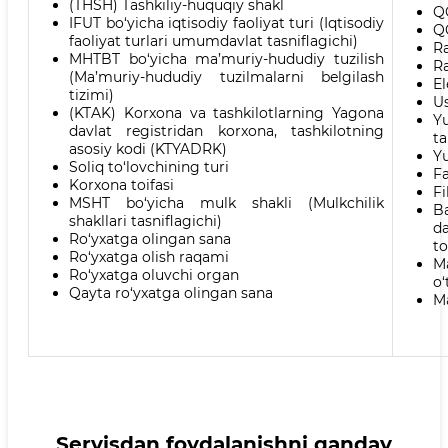
(THSH) Tashkiliy-huquqiy shakl
QQ
IFUT bo‘yicha iqtisodiy faoliyat turi (Iqtisodiy
QQ
faoliyat turlari umumdavlat tasniflagichi)
Ra
MHTBT bo‘yicha ma’muriy-hududiy tuzilish
R
(Ma’muriy-hududiy tuzilmalarni belgilash
El
tizimi)
Us
(KTAK) Korxona va tashkilotlarning Yagona
Y
davlat registridan korxona, tashkilotning
ta
asosiy kodi (KTYADRK)
Yu
Soliq to‘lovchining turi
Fa
Korxona toifasi
Fi
MSHT bo‘yicha mulk shakli (Mulkchilik
B
shakllari tasniflagichi)
d
Ro‘yxatga olingan sana
to
Ro‘yxatga olish raqami
M
Ro‘yxatga oluvchi organ
o‘
Qayta ro‘yxatga olingan sana
Ma
Servisdan foydalanishni qanday