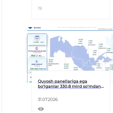
19
Quyosh panellariga ega
bo‘lganlar 330,8 mlrd so‘mdan
ortiq subsidiya oldi
31.07.2026