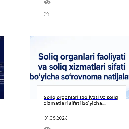
29
Soliq organlari faoliyati va soliq
xizmatlari sifati boʻyicha
soʻrovnoma natijalari
01.08.2026