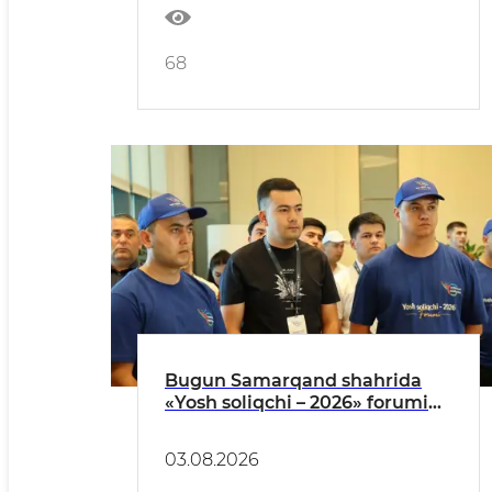
68
Bugun Samarqand shahrida
«Yosh soliqchi – 2026» forumi
oʻz ishini boshlaydi
03.08.2026