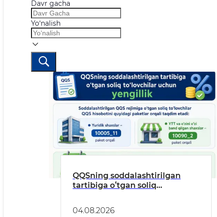
Davr gacha
Yo‘nalish
QQSning soddalashtirilgan
tartibiga oʻtgan soliq
toʻlovchilar uchun yengillik
04.08.2026