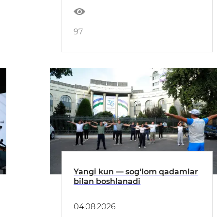
97
Yangi kun — sog‘lom qadamlar
bilan boshlanadi
04.08.2026