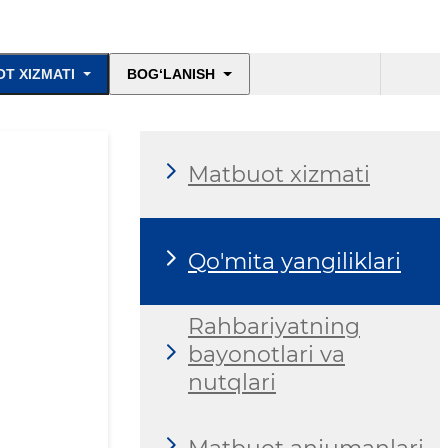
T XIZMATI
BOG‘LANISH
Matbuot xizmati
Qo'mita yangiliklari
Rahbariyatning
bayonotlari va
nutqlari