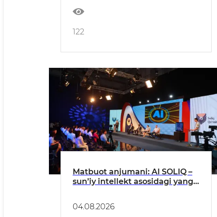
122
Matbuot anjumani: AI SOLIQ –
sun’iy intellekt asosidagi yangi
avlod raqamli platformasi
04.08.2026