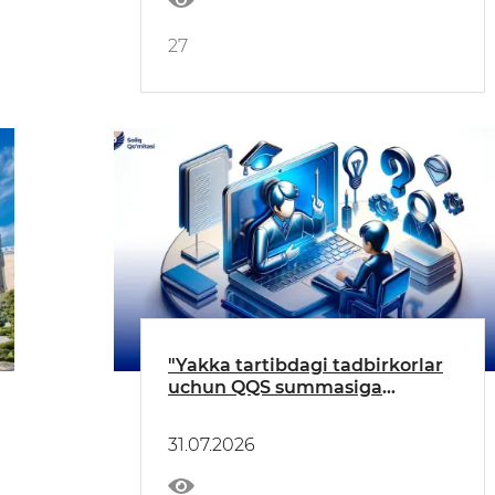
27
"Yakka tartibdagi tadbirkorlar
uchun QQS summasiga
tuzatish kiritish"
31.07.2026