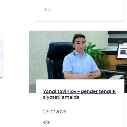
160
Yangi tayinlov – gender tenglik
siyosati amalda
29.07.2026