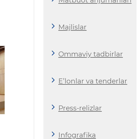
Matbuot anjumanlari
Majlislar
Ommaviy tadbirlar
E’lonlar va tenderlar
Press-relizlar
Infografika