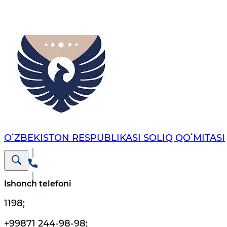
OʻZBEKISTON RESPUBLIKASI SOLIQ QOʻMITASI
Ishonch telefoni
1198
;
+99871 244-98-98
;