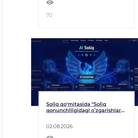
70
Soliq qo‘mitasida "Soliq
qonunchiligidagi oʻzgarishlarni
soliq toʻlovchilarga yetkazish"
mavzusida onlayn muloqot
02.08.2026
tashkil etildi.