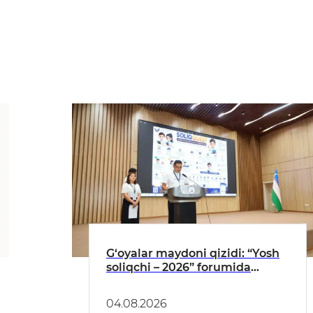
G‘oyalar maydoni qizidi: “Yosh
soliqchi – 2026” forumida
kelajak yechimlari taqdim
etildi
04.08.2026