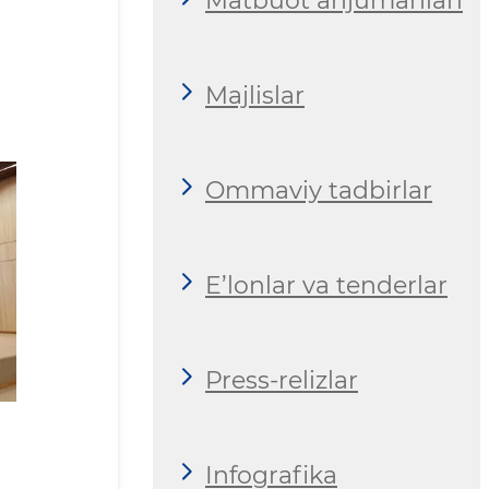
Matbuot anjumanlari
Majlislar
Ommaviy tadbirlar
E’lonlar va tenderlar
Press-relizlar
Infografika