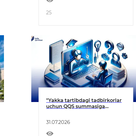
25
"Yakka tartibdagi tadbirkorlar
uchun QQS summasiga
tuzatish kiritish"
31.07.2026