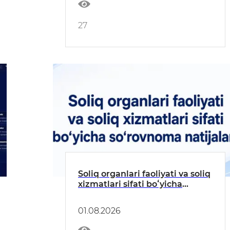
27
Soliq organlari faoliyati va soliq
xizmatlari sifati boʻyicha
soʻrovnoma natijalari
01.08.2026