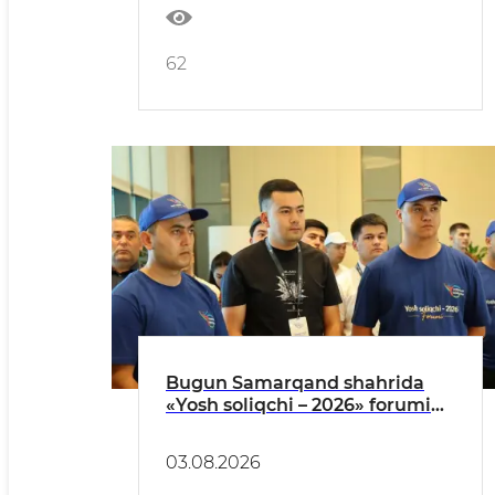
62
Bugun Samarqand shahrida
«Yosh soliqchi – 2026» forumi
oʻz ishini boshlaydi
03.08.2026