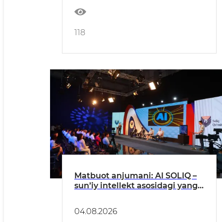
118
Matbuot anjumani: AI SOLIQ –
sun’iy intellekt asosidagi yangi
avlod raqamli platformasi
04.08.2026