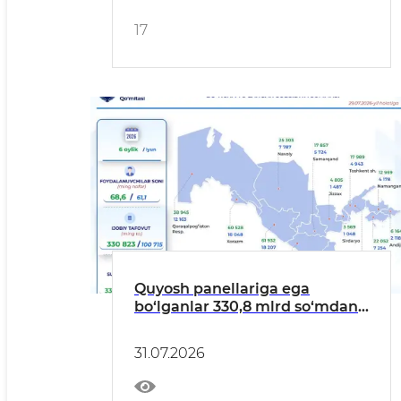
17
Quyosh panellariga ega
bo‘lganlar 330,8 mlrd so‘mdan
ortiq subsidiya oldi
31.07.2026