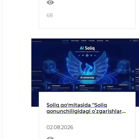
68
Soliq qo‘mitasida "Soliq
qonunchiligidagi oʻzgarishlarni
soliq toʻlovchilarga yetkazish"
mavzusida onlayn muloqot
02.08.2026
tashkil etildi.