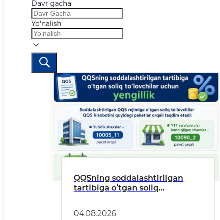
Davr gacha
Yo‘nalish
QQSning soddalashtirilgan
tartibiga oʻtgan soliq
toʻlovchilar uchun yengillik
04.08.2026