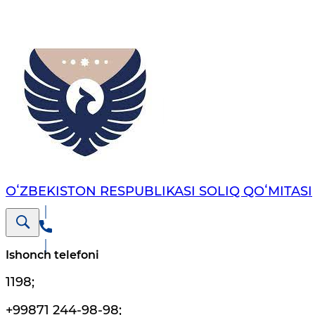
OʻZBEKISTON RESPUBLIKASI SOLIQ QOʻMITASI
Ishonch telefoni
1198
;
+99871 244-98-98
;