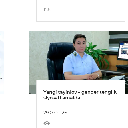
156
Yangi tayinlov – gender tenglik
siyosati amalda
29.07.2026