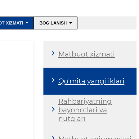
T XIZMATI
BOG‘LANISH
Matbuot xizmati
Qo'mita yangiliklari
Rahbariyatning
bayonotlari va
nutqlari