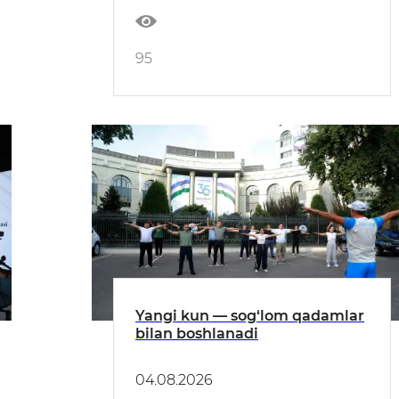
95
Yangi kun — sog‘lom qadamlar
bilan boshlanadi
04.08.2026