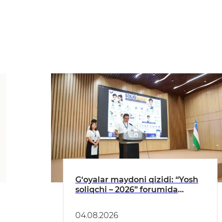
G‘oyalar maydoni qizidi: “Yosh
soliqchi – 2026” forumida
kelajak yechimlari taqdim
etildi
04.08.2026