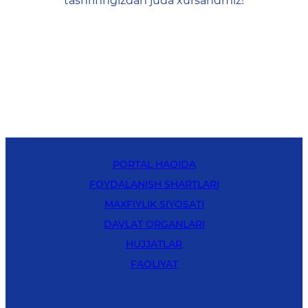
tashrifingizdan juda xursandmiz!
PORTAL HAQIDA
FOYDALANISH SHARTLARI
MAXFIYLIK SIYOSATI
DAVLAT ORGANLARI
HUJJATLAR
FAOLIYAT