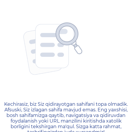
404 — Страница не найд
Kechirasiz, biz Siz qidirayotgan sahifani topa olmadik.
Afsuski, Siz izlagan sahifa mavjud emas. Eng yaxshisi,
bosh sahifamizga qaytib, navigatsiya va qidiruvdan
foydalanish yoki URL manzilini kiritishda xatolik
borligini tekshirgan ma'qul. Sizga katta rahmat,