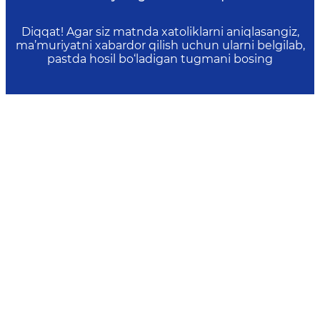
Diqqat! Agar siz matnda xatoliklarni aniqlasangiz,
ma’muriyatni xabardor qilish uchun ularni belgilab,
pastda hosil bo‘ladigan tugmani bosing