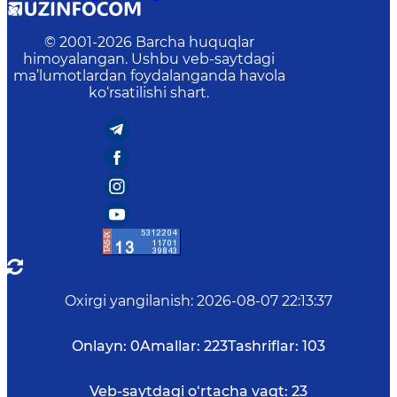
© 2001-
2026
Barcha huquqlar
himoyalangan. Ushbu veb-saytdagi
ma’lumotlardan foydalanganda havola
ko‘rsatilishi shart.
Oxirgi yangilanish
:
2026-08-07 22:13:37
Onlayn:
0
Amallar:
223
Tashriflar:
103
Veb-saytdagi o‘rtacha vaqt:
23