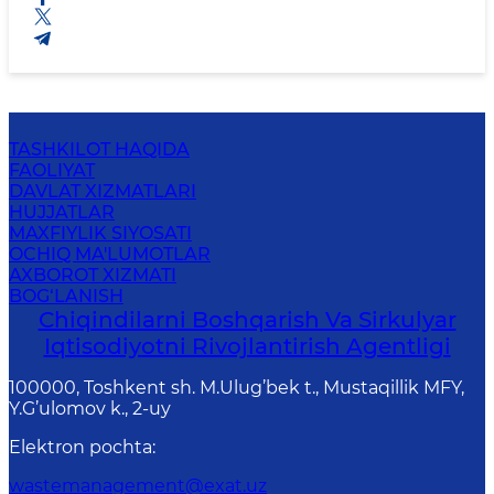
TASHKILOT HAQIDA
FAOLIYAT
DAVLAT XIZMATLARI
HUJJATLAR
MAXFIYLIK SIYOSATI
OCHIQ MA'LUMOTLAR
AXBOROT XIZMATI
BOG‘LANISH
Chiqindilarni Boshqarish Va Sirkulyar
Iqtisodiyotni Rivojlantirish Agentligi
100000, Toshkent sh. M.Ulug’bek t., Mustaqillik MFY,
Y.G’ulomov k., 2-uy
Elektron pochta
:
wastemanagement@exat.uz