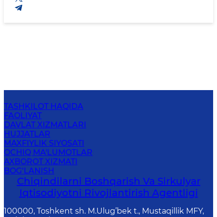
TASHKILOT HAQIDA
FAOLIYAT
DAVLAT XIZMATLARI
HUJJATLAR
MAXFIYLIK SIYOSATI
OCHIQ MA'LUMOTLAR
AXBOROT XIZMATI
BOG‘LANISH
Chiqindilarni Boshqarish Va Sirkulyar
Iqtisodiyotni Rivojlantirish Agentligi
100000, Toshkent sh. M.Ulug’bek t., Mustaqillik MFY,