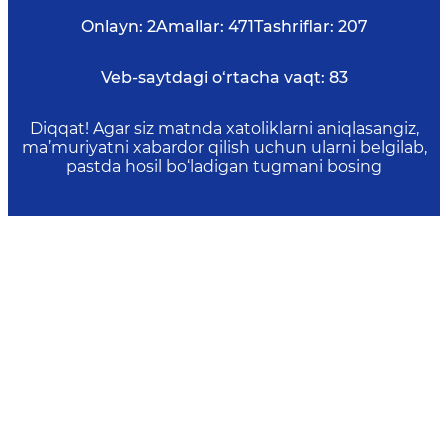
Onlayn:
2
Amallar:
471
Tashriflar:
207
Veb-saytdagi o‘rtacha vaqt:
83
Diqqat! Agar siz matnda xatoliklarni aniqlasangiz,
ma’muriyatni xabardor qilish uchun ularni belgilab,
pastda hosil bo‘ladigan tugmani bosing