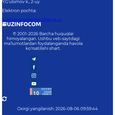
Y.G’ulomov k., 2-uy
Elektron pochta
:
wastemanagement@exat.uz
© 2001-
2026
Barcha huquqlar
himoyalangan. Ushbu veb-saytdagi
ma’lumotlardan foydalanganda havola
ko‘rsatilishi shart.
Oxirgi yangilanish
:
2026-08-06 09:59:44