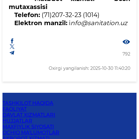
mutaxassisi
Telefon:
(71)207-32-23 (1014)
Elektron manzil:
i
nfo@sanitation.uz
792
Oxirgi yangilanish: 2025-10-30 11:40:20
TASHKILOT HAQIDA
FAOLIYAT
DAVLAT XIZMATLARI
HUJJATLAR
MAXFIYLIK SIYOSATI
OCHIQ MA'LUMOTLAR
AXBOROT XIZMATI