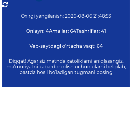
Oxirgi yangilanish
:
2026-08-06 21:48:53
Onlayn:
4
Amallar:
64
Tashriflar:
41
Veb-saytdagi o‘rtacha vaqt:
64
Diqqat! Agar siz matnda xatoliklarni aniqlasangiz,
ma’muriyatni xabardor qilish uchun ularni belgilab,
pastda hosil bo‘ladigan tugmani bosing