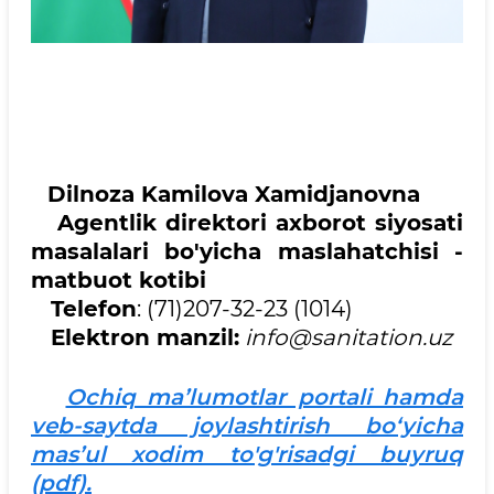
Dilnoza Kamilova Xamidjanovna
Agentlik direktori axborot siyosati
masalalari bo'yicha maslahatchisi -
matbuot kotibi
Telefon
: (71)207-32-23 (1014)
Elektron manzil:
info@sanitation.uz
Ochiq ma’lumotlar portali hamda
veb-saytda joylashtirish bo‘yicha
mas’ul xodim to'g'risadgi buyruq
(pdf).