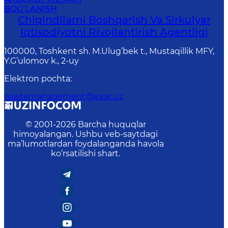
BOG‘LANISH
Chiqindilarni Boshqarish Va Sirkulyar
Iqtisodiyotni Rivojlantirish Agentligi
100000, Toshkent sh. M.Ulug’bek t., Mustaqillik MFY,
Y.G’ulomov k., 2-uy
Elektron pochta
:
wastemanagement@exat.uz
© 2001-
2026
Barcha huquqlar
himoyalangan. Ushbu veb-saytdagi
ma’lumotlardan foydalanganda havola
ko‘rsatilishi shart.