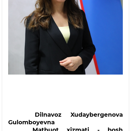
Dilnavoz Xudaybergenova
Gulomboyevna
Matbuot xizmati - bosh