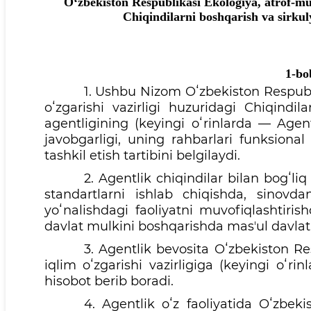
Oʻzbekiston Respublikasi Ekologiya, atrof-muh
Chiqindilarni boshqarish va sirkulya
1-bo
1. Ushbu Nizom Oʻzbekiston Respubli
oʻzgarishi vazirligi huzuridagi Chiqindila
agentligining (keyingi oʻrinlarda — Agentl
javobgarligi, uning rahbarlari funksional 
tashkil etish tartibini belgilaydi.
2. Agentlik chiqindilar bilan bogʻli
standartlarni ishlab chiqishda, sinovd
yoʻnalishdagi faoliyatni muvofiqlashtiri
davlat mulkini boshqarishda masʼul davlat
3. Agentlik bevosita Oʻzbekiston Re
iqlim oʻzgarishi vazirligiga (keyingi oʻri
hisobot berib boradi.
4. Agentlik oʻz faoliyatida Oʻzbek