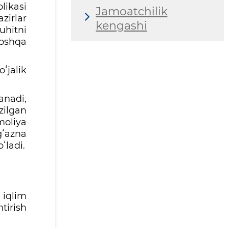
likasi
Jamoatchilik
zirlar
kengashi
uhitni
boshqa
ʻjalik
anadi,
zilgan
moliya
gʻazna
ʻladi.
 iqlim
tirish