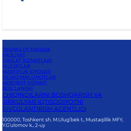
TASHKILOT HAQIDA
FAOLIYAT
DAVLAT XIZMATLARI
HUJJATLAR
MAXFIYLIK SIYOSATI
OCHIQ MA'LUMOTLAR
AXBOROT XIZMATI
BOG‘LANISH
CHIQINDILARNI BOSHQARISH VA
SIRKULYAR IQTISODIYOTNI
RIVOJLANTIRISH AGENTLIGI
100000, Toshkent sh. M.Ulug’bek t., Mustaqillik MFY,
Y.G’ulomov k., 2-uy