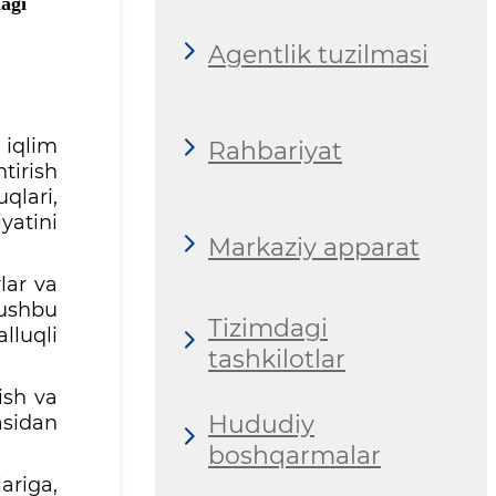
dagi
Agentlik tuzilmasi
 iqlim
Rahbariyat
tirish
qlari,
yatini
Markaziy apparat
lar va
 ushbu
Tizimdagi
lluqli
tashkilotlar
ish va
Hududiy
asidan
boshqarmalar
ariga,