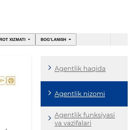
ROT XIZMATI
BOG‘LANISH
Agentlik haqida
0
+
Agentlik nizomi
Agentlik funksiyasi
va vazifalari