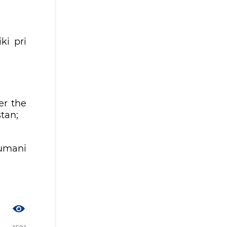
ki pri
er the
tan;
tumani