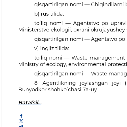
qisqartirilgan nomi — Chiqindilarni 
b) rus tilida:
toʻliq nomi — Agentstvo po upravle
Ministerstve ekologii, oxrani okrujayushey 
qisqartirilgan nomi — Agentstvo po
v) ingliz tilida:
toʻliq nomi — Waste management 
Ministry of ecology, environmental protect
qisqartirilgan nomi — Waste mana
8. Agentlikning joylashgan joyi 
Bunyodkor shohkoʻchasi 7a-uy.
Batafsil...