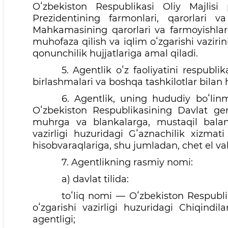
Oʻzbekiston Respublikasi Oliy Majlisi p
Prezidentining farmonlari, qarorlari va
Mahkamasining qarorlari va farmoyishlari
muhofaza qilish va iqlim oʻzgarishi vazi
qonunchilik hujjatlariga amal qiladi.
5. Agentlik oʻz faoliyatini respubli
birlashmalari va boshqa tashkilotlar bilan
6. Agentlik, uning hududiy boʻlinma
Oʻzbekiston Respublikasining Davlat gerb
muhrga va blankalarga, mustaqil balans
vazirligi huzuridagi Gʻaznachilik xizmat
hisobvaraqlariga, shu jumladan, chet el va
7. Agentlikning rasmiy nomi:
a) davlat tilida:
toʻliq nomi — Oʻzbekiston Respubli
oʻzgarishi vazirligi huzuridagi Chiqindila
agentligi;