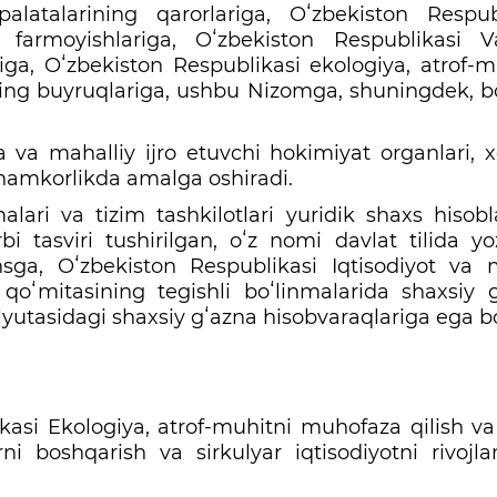
alatalarining qarorlariga, Oʻzbekiston Respub
 farmoyishlariga, Oʻzbekiston Respublikasi Va
ga, Oʻzbekiston Respublikasi ekologiya, atrof-m
rining buyruqlariga, ushbu Nizomga, shuningdek, 
ka va mahalliy ijro etuvchi hokimiyat organlari, xo
 hamkorlikda amalga oshiradi.
lari va tizim tashkilotlari yuridik shaxs hisobl
i tasviri tushirilgan, oʻz nomi davlat tilida yo
ga, Oʻzbekiston Respublikasi Iqtisodiyot va 
i qoʻmitasining tegishli boʻlinmalarida shaxsiy 
lyutasidagi shaxsiy gʻazna hisobvaraqlariga ega bo
kasi Ekologiya, atrof-muhitni muhofaza qilish va
rni boshqarish va sirkulyar iqtisodiyotni rivojlan