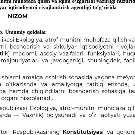
itni muhofaza qilish va iqlim oʻzgarishi vazirligi huzuri
r iqtisodiyotni rivojlantirish agentligi toʻgʻrisida
NIZOM
b. Umumiy qoidalar
kasi Ekologiya, atrof-muhitni muhofaza qilish va
rni boshqarish va sirkulyar iqtisodiyotni rivojlan
ik) maqomi, asosiy vazifalari, funksiyalari, huqu
majburiyatlari va javobgarligi, shuningdek, faoli
q ishlarni amalga oshirish sohasida yagona meʼyor
an oʻtkazishda va amaliyotga tatbiq etishda,
shda hamda chiqindilarni boshqarish sohasiga taa
 organi hisoblanadi.
spublikasi Ekologiya, atrof-muhitni muhofaza qil
nlarda — Vazirlik) boʻysunadi va oʻz faoliyati yuz
iston Respublikasining
Konstitutsiyasi
va qonunl