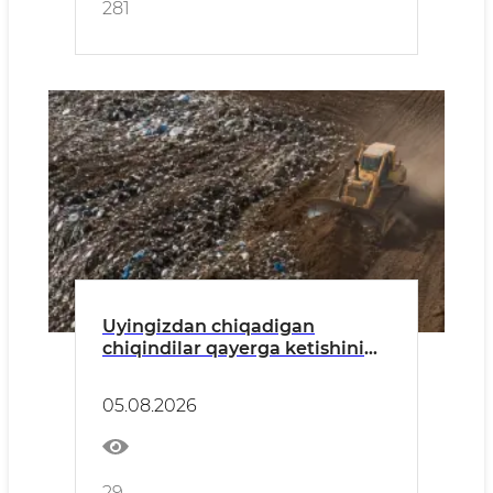
281
Uyingizdan chiqadigan
chiqindilar qayerga ketishini
bilasizmi?
05.08.2026
29