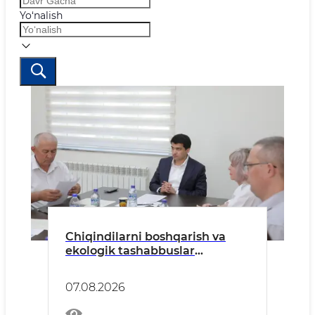
Yo‘nalish
Chiqindilarni boshqarish va
ekologik tashabbuslar
Jamoatchilik kengashi
yig'ilishida muhokama qilindi
07.08.2026