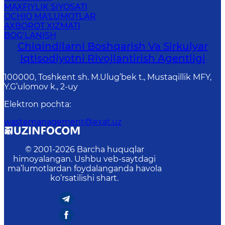
MAXFIYLIK SIYOSATI
OCHIQ MA'LUMOTLAR
AXBOROT XIZMATI
BOG‘LANISH
Chiqindilarni Boshqarish Va Sirkulyar
Iqtisodiyotni Rivojlantirish Agentligi
100000, Toshkent sh. M.Ulug’bek t., Mustaqillik MFY,
Y.G’ulomov k., 2-uy
Elektron pochta
:
wastemanagement@exat.uz
© 2001-
2026
Barcha huquqlar
himoyalangan. Ushbu veb-saytdagi
ma’lumotlardan foydalanganda havola
ko‘rsatilishi shart.