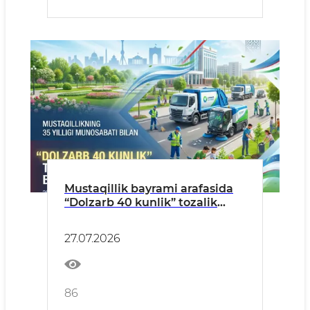
Mustaqillik bayrami arafasida
“Dolzarb 40 kunlik” tozalik
tadbirlari oʻtkaziladi
27.07.2026
86