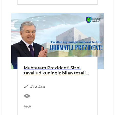
Muhtaram Prezident! Sizni
tavallud kuningiz bilan tozalik
posbonlari nomidan samimiy
muborakbod etamiz!
24.07.2026
568