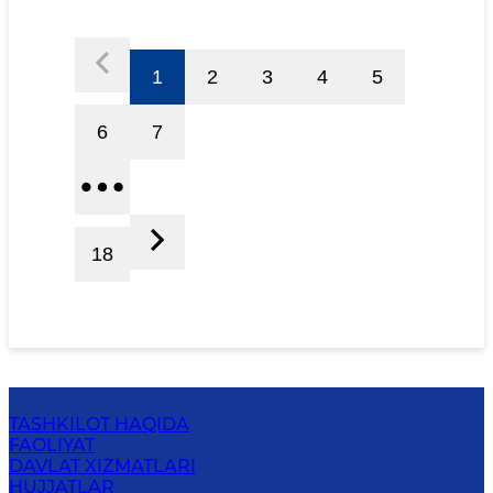
1
2
3
4
5
6
7
18
TASHKILOT HAQIDA
FAOLIYAT
DAVLAT XIZMATLARI
HUJJATLAR