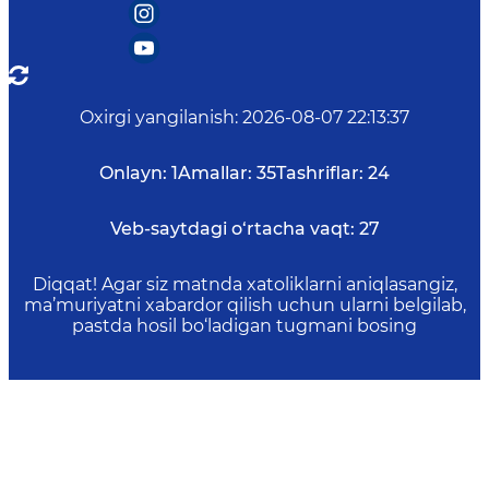
Oxirgi yangilanish
:
2026-08-07 22:13:37
Onlayn:
1
Amallar:
35
Tashriflar:
24
Veb-saytdagi o‘rtacha vaqt:
27
Diqqat! Agar siz matnda xatoliklarni aniqlasangiz,
ma’muriyatni xabardor qilish uchun ularni belgilab,
pastda hosil bo‘ladigan tugmani bosing