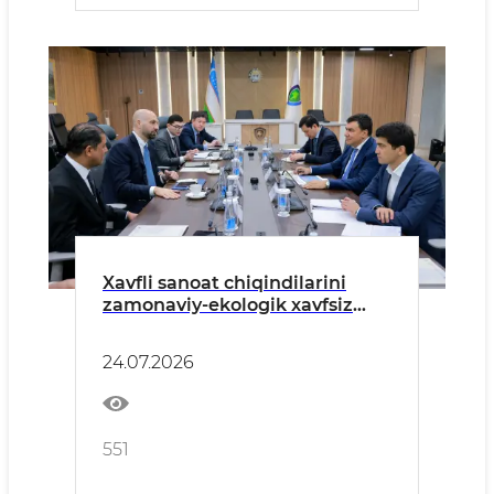
Xavfli sanoat chiqindilarini
zamonaviy-ekologik xavfsiz
qayta ishlashga doir hamkorlik
muhokama qilindi
24.07.2026
551