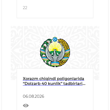
22
Xorazm chiqindi poligonlarida
“Dolzarb 40 kunlik” tadbirlari
qizgʻin bormoqda
06.08.2026