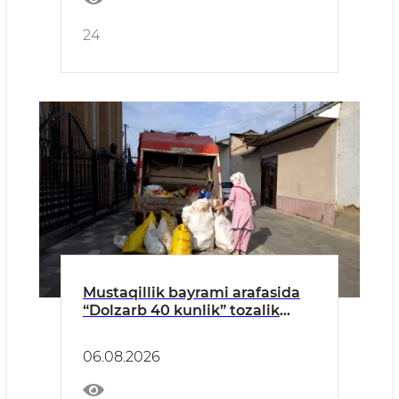
24
Mustaqillik bayrami arafasida
“Dolzarb 40 kunlik” tozalik
tadbirlari davom etmoqda
06.08.2026