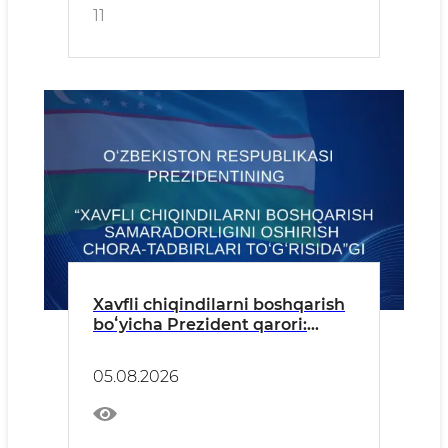
11
Xavfli chiqindilarni boshqarish
boʻyicha Prezident qarori:
Oʻzbekistonda xavfli
chiqindilarini qayta ishlash
05.08.2026
darajasi 20 foizga yetkaziladi