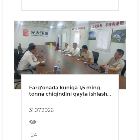
Farg‘onada kuniga 1,5 ming
tonna chiqindini qayta ishlash
quvvatiga ega zavod
qurilmoqda
31.07.2026
124