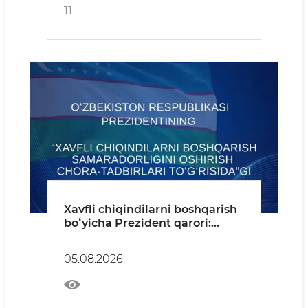
11
Xavfli chiqindilarni boshqarish
boʻyicha Prezident qarori:
Oʻzbekistonda xavfli
chiqindilarini qayta ishlash
05.08.2026
darajasi 20 foizga yetkaziladi