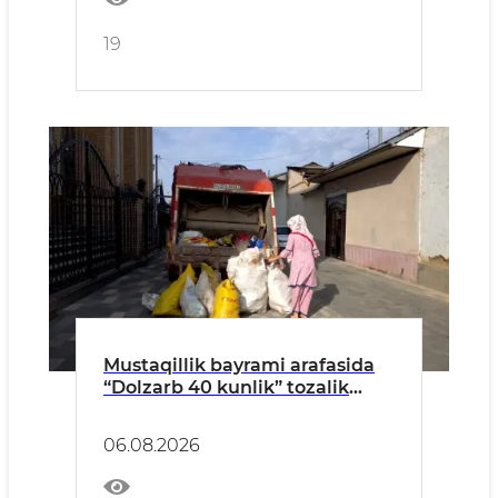
19
Mustaqillik bayrami arafasida
“Dolzarb 40 kunlik” tozalik
tadbirlari davom etmoqda
06.08.2026