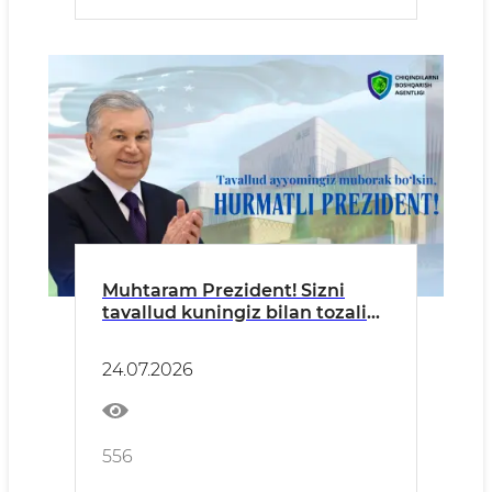
Muhtaram Prezident! Sizni
tavallud kuningiz bilan tozalik
posbonlari nomidan samimiy
muborakbod etamiz!
24.07.2026
556