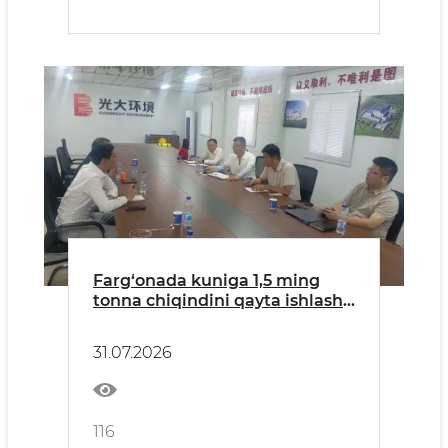
Farg‘onada kuniga 1,5 ming
tonna chiqindini qayta ishlash
quvvatiga ega zavod
qurilmoqda
31.07.2026
116