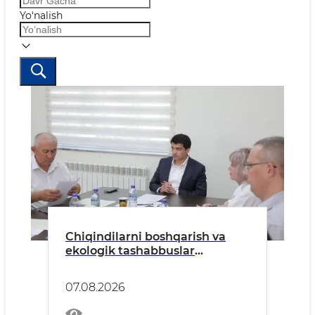
Yo‘nalish
Chiqindilarni boshqarish va
ekologik tashabbuslar
Jamoatchilik kengashi
yig'ilishida muhokama qilindi
07.08.2026