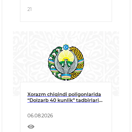
21
Xorazm chiqindi poligonlarida
“Dolzarb 40 kunlik” tadbirlari
qizgʻin bormoqda
06.08.2026