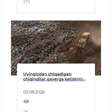
273
Uyingizdan chiqadigan
chiqindilar qayerga ketishini
bilasizmi?
05.08.2026
28