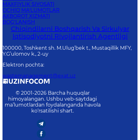
MAXFIYLIK SIYOSATI
OCHIQ MA'LUMOTLAR
AXBOROT XIZMATI
BOG‘LANISH
Chiqindilarni Boshqarish Va Sirkulyar
Iqtisodiyotni Rivojlantirish Agentligi
100000, Toshkent sh. M.Ulug’bek t., Mustaqillik MFY,
Y.G’ulomov k., 2-uy
Elektron pochta
:
wastemanagement@exat.uz
© 2001-
2026
Barcha huquqlar
himoyalangan. Ushbu veb-saytdagi
ma’lumotlardan foydalanganda havola
ko‘rsatilishi shart.