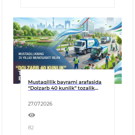
Mustaqillik bayrami arafasida
“Dolzarb 40 kunlik” tozalik
tadbirlari oʻtkaziladi
27.07.2026
82