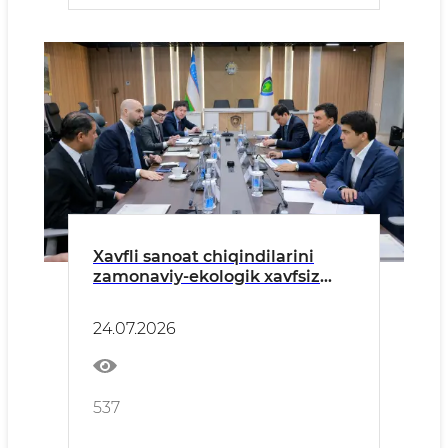
Xavfli sanoat chiqindilarini
zamonaviy-ekologik xavfsiz
qayta ishlashga doir hamkorlik
muhokama qilindi
24.07.2026
537