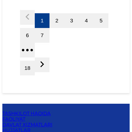
1
2
3
4
5
6
7
18
TASHKILOT HAQIDA
FAOLIYAT
DAVLAT XIZMATLARI
HUJJATLAR