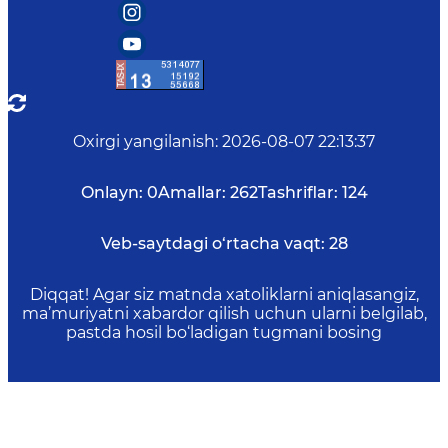
Oxirgi yangilanish
:
2026-08-07 22:13:37
Onlayn:
0
Amallar:
262
Tashriflar:
124
Veb-saytdagi o‘rtacha vaqt:
28
Diqqat! Agar siz matnda xatoliklarni aniqlasangiz,
ma’muriyatni xabardor qilish uchun ularni belgilab,
pastda hosil bo‘ladigan tugmani bosing