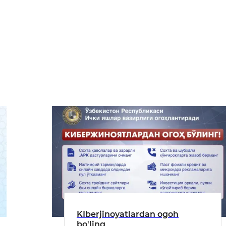
KIberjinoyatlardan ogoh
bo'ling