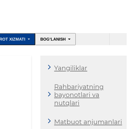
ROT XIZMATI
BOG‘LANISH
Yangiliklar
Rahbariyatning
bayonotlari va
nutqlari
Matbuot anjumanlari