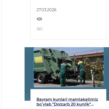
ekoaksiyasida faol ishtirok
eting!
27.03.2026
361
Bayram kunlari mamlakatimiz
boʻylab “Dolzarb 20 kunlik”