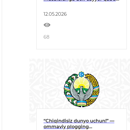
o‘tkaziladi
12.05.2026
68
“Chiqindisiz dunyo uchun!” —
ommaviy plogging