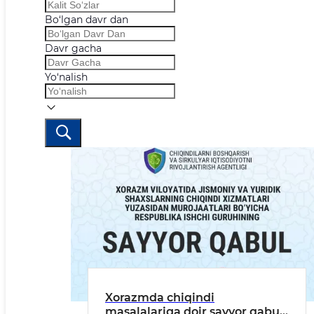
Bo‘lgan davr dan
Davr gacha
Yo‘nalish
Xorazmda chiqindi
masalalariga doir sayyor qabul