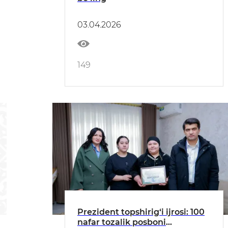
03.04.2026
149
Prezident topshirig‘i ijrosi: 100
nafar tozalik posboni