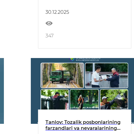
farzandlarining kontrakt to‘lovi
to‘lab berildi
30.12.2025
347
Tanlov: Tozalik posbonlarining
farzandlari va nevaralarining