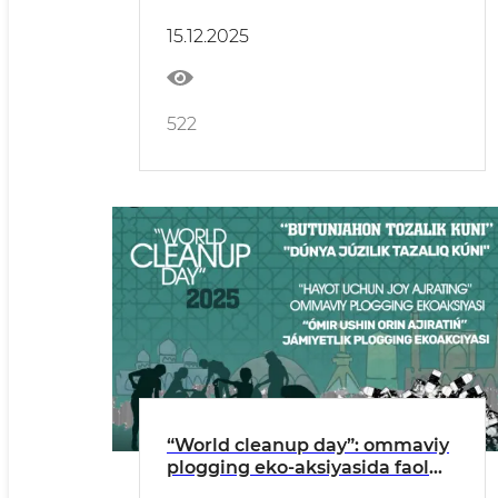
tozalik tadbirlari o‘tkaziladi
15.12.2025
522
“World cleanup day”: ommaviy
plogging eko-aksiyasida faol
qatnashing