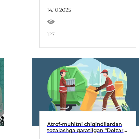
kontrakt to‘lovi qoplab beriladi
14.10.2025
127
Atrof-muhitni chiqindilardan
tozalashga qaratilgan “Dolzarb
10 kunlik” boshlandi