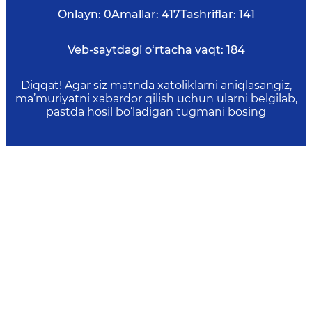
Onlayn:
0
Amallar:
417
Tashriflar:
141
Veb-saytdagi o‘rtacha vaqt:
184
Diqqat! Agar siz matnda xatoliklarni aniqlasangiz,
ma’muriyatni xabardor qilish uchun ularni belgilab,
pastda hosil bo‘ladigan tugmani bosing