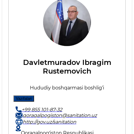
Davletmuradov Ibragim
Rustemovich
Hududiy boshqarmasi boshlig‘i
Vazifalari
+99 855 101-87-32
qoraqalpogiston@sanitation.uz
http://gov.uz/sanitation
Qoraqalpog'iston Respublikasi