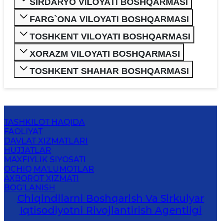
SIRDARYO VILOYATI BOSHQARMASI
FARG`ONA VILOYATI BOSHQARMASI
TOSHKENT VILOYATI BOSHQARMASI
XORAZM VILOYATI BOSHQARMASI
TOSHKENT SHAHAR BOSHQARMASI
TASHKILOT HAQIDA
FAOLIYAT
DAVLAT XIZMATLARI
HUJJATLAR
MAXFIYLIK SIYOSATI
OCHIQ MA'LUMOTLAR
AXBOROT XIZMATI
BOG‘LANISH
Chiqindilarni Boshqarish Va Sirkulyar
Iqtisodiyotni Rivojlantirish Agentligi