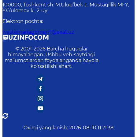
100000, Toshkent sh. M.Ulug’bek t., Mustaqillik MFY,
Y.G’ulomov k., 2-uy
Elektron pochta
:
wastemanagement@exat.uz
© 2001-
2026
Barcha huquqlar
himoyalangan. Ushbu veb-saytdagi
ma’lumotlardan foydalanganda havola
ko‘rsatilishi shart.
Oxirgi yangilanish
:
2026-08-10 11:21:38