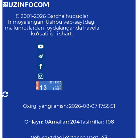
© 2001-
2026
Barcha huquqlar
himoyalangan. Ushbu veb-saytdagi
ma’lumotlardan foydalanganda havola
ko‘rsatilishi shart.
Oxirgi yangilanish
:
2026-08-07 17:55:51
Onlayn:
0
Amallar:
204
Tashriflar:
108
Veb-saytdagi o‘rtacha vaqt:
43