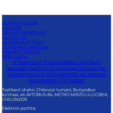
QO‘MITA HAQIDA
FAOLIYAT
DAVLAT XIZMATLARI
HUJJATLAR
MAXFIYLIK SIYOSATI
OCHIQ MA'LUMOTLAR
AXBOROT XIZMATI
BOG‘LANISH
Oʻzbekiston Respublikasi Sogʻliqni
Saqlash Vazirligi Huzuridagi Sanitariya-
Epidemiologik Osoyishtalik Va Jamoat
Salomatligi Qoʻmitasi
Toshkent shahri, Chilonzor tumani, Bunyodkor
ko‘chasi, 46 AVTOBUS-84, METRO MIRZO-ULUG'BEK,
CHILONZOR
Elektron pochta
: