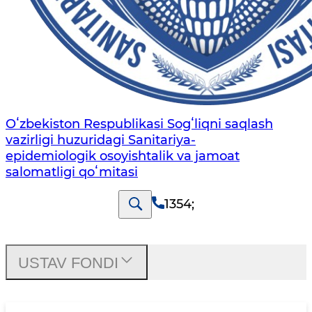
Oʻzbekiston Respublikasi Sogʻliqni saqlash
vazirligi huzuridagi Sanitariya-
epidemiologik osoyishtalik va jamoat
salomatligi qoʻmitasi
1354
;
USTAV FONDI