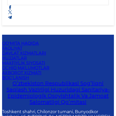
QO‘MITA HAQIDA
FAOLIYAT
DAVLAT XIZMATLARI
HUJJATLAR
MAXFIYLIK SIYOSATI
OCHIQ MA'LUMOTLAR
AXBOROT XIZMATI
BOG‘LANISH
Oʻzbekiston Respublikasi Sogʻliqni
Saqlash Vazirligi Huzuridagi Sanitariya-
Epidemiologik Osoyishtalik Va Jamoat
Salomatligi Qoʻmitasi
Toshkent shahri, Chilonzor tumani, Bunyodkor