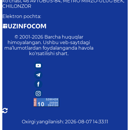
ko‘chasi, 46 AVTOBUS-84, METRO MIRZO-ULUG'BEK,
CHILONZOR
Elektron pochta
:
© 2001-
2026
Barcha huquqlar
himoyalangan. Ushbu veb-saytdagi
ma’lumotlardan foydalanganda havola
ko‘rsatilishi shart.
Oxirgi yangilanish
:
2026-08-07 14:33:11