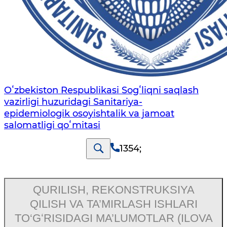
Oʻzbekiston Respublikasi Sogʻliqni saqlash
vazirligi huzuridagi Sanitariya-
epidemiologik osoyishtalik va jamoat
salomatligi qoʻmitasi
1354
;
QURILISH, REKONSTRUKSIYA
QILISH VA TA’MIRLASH ISHLARI
TO‘GʻRISIDAGI MA’LUMOTLAR (ILOVA