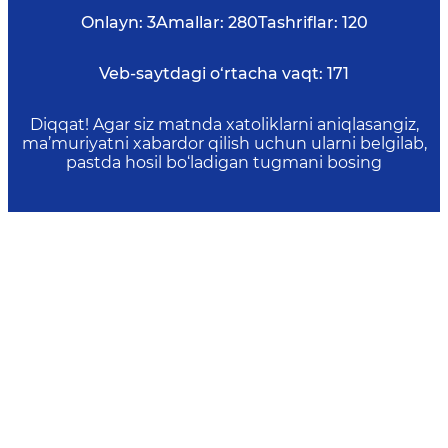
Onlayn:
3
Amallar:
280
Tashriflar:
120
Veb-saytdagi o‘rtacha vaqt:
171
Diqqat! Agar siz matnda xatoliklarni aniqlasangiz,
ma’muriyatni xabardor qilish uchun ularni belgilab,
pastda hosil bo‘ladigan tugmani bosing