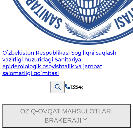
Oʻzbekiston Respublikasi Sogʻliqni saqlash
vazirligi huzuridagi Sanitariya-
epidemiologik osoyishtalik va jamoat
salomatligi qoʻmitasi
1354
;
OZIQ-OVQAT MAHSULOTLARI
BRAKERAJI