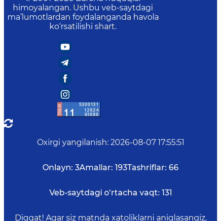
himoyalangan. Ushbu veb-saytdagi
ma’lumotlardan foydalanganda havola
ko‘rsatilishi shart.
Oxirgi yangilanish
:
2026-08-07 17:55:51
Onlayn:
3
Amallar:
193
Tashriflar:
66
Veb-saytdagi o‘rtacha vaqt:
131
Diqqat! Agar siz matnda xatoliklarni aniqlasangiz,