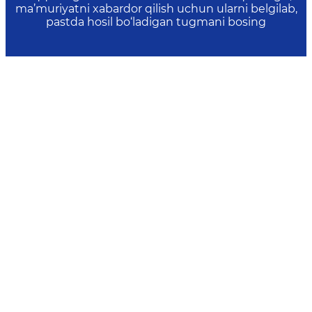
ma’muriyatni xabardor qilish uchun ularni belgilab,
pastda hosil bo‘ladigan tugmani bosing