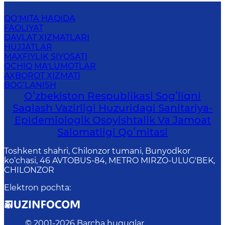
QO‘MITA HAQIDA
FAOLIYAT
DAVLAT XIZMATLARI
HUJJATLAR
MAXFIYLIK SIYOSATI
OCHIQ MA'LUMOTLAR
AXBOROT XIZMATI
BOG‘LANISH
Oʻzbekiston Respublikasi Sogʻliqni
Saqlash Vazirligi Huzuridagi Sanitariya-
Epidemiologik Osoyishtalik Va Jamoat
Salomatligi Qoʻmitasi
Toshkent shahri, Chilonzor tumani, Bunyodkor
ko‘chasi, 46 AVTOBUS-84, METRO MIRZO-ULUG'BEK,
CHILONZOR
Elektron pochta
:
© 2001-
2026
Barcha huquqlar