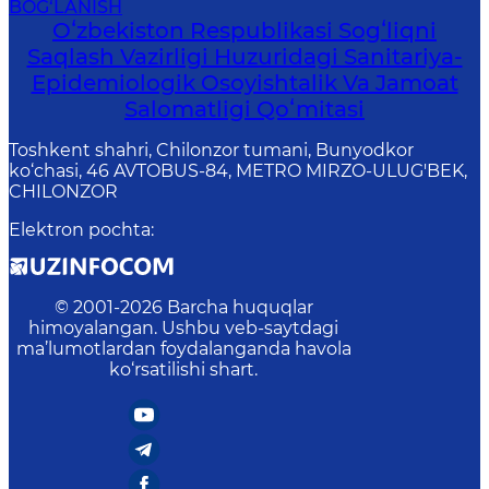
BOG‘LANISH
Oʻzbekiston Respublikasi Sogʻliqni
Saqlash Vazirligi Huzuridagi Sanitariya-
Epidemiologik Osoyishtalik Va Jamoat
Salomatligi Qoʻmitasi
Toshkent shahri, Chilonzor tumani, Bunyodkor
ko‘chasi, 46 AVTOBUS-84, METRO MIRZO-ULUG'BEK,
CHILONZOR
Elektron pochta
:
© 2001-
2026
Barcha huquqlar
himoyalangan. Ushbu veb-saytdagi
ma’lumotlardan foydalanganda havola
ko‘rsatilishi shart.