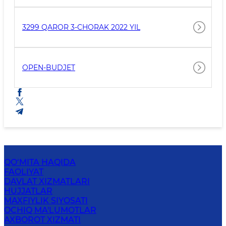
TO‘G‘RISIDAGI HISOBOT 2023-YIL
3299 QAROR 3-CHORAK 2022 YIL
OPEN-BUDJET
QO‘MITA HAQIDA
FAOLIYAT
DAVLAT XIZMATLARI
HUJJATLAR
MAXFIYLIK SIYOSATI
OCHIQ MA'LUMOTLAR
AXBOROT XIZMATI