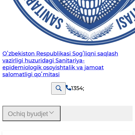
Oʻzbekiston Respublikasi Sogʻliqni saqlash
vazirligi huzuridagi Sanitariya-
epidemiologik osoyishtalik va jamoat
salomatligi qoʻmitasi
1354
;
Ochiq byudjet