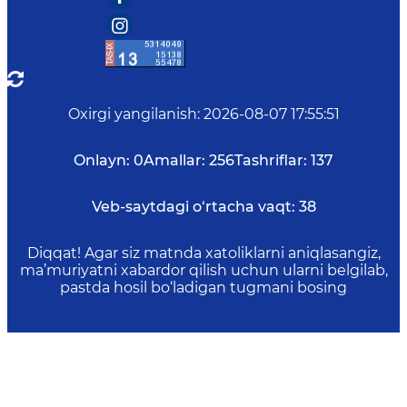
Oxirgi yangilanish
:
2026-08-07 17:55:51
Onlayn:
0
Amallar:
256
Tashriflar:
137
Veb-saytdagi o‘rtacha vaqt:
38
Diqqat! Agar siz matnda xatoliklarni aniqlasangiz,
ma’muriyatni xabardor qilish uchun ularni belgilab,
pastda hosil bo‘ladigan tugmani bosing