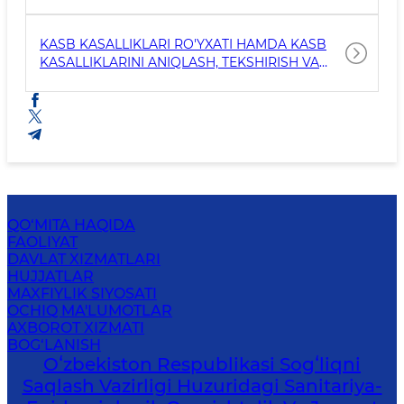
XIZMATLARI
KASB KASALLIKLARI RO'YXATI HAMDA KASB
KASALLIKLARINI ANIQLASH, TEKSHIRISH VA
HISOBFA OLISH TARTIBILARI TO'G'RISIDA
QO‘MITA HAQIDA
FAOLIYAT
DAVLAT XIZMATLARI
HUJJATLAR
MAXFIYLIK SIYOSATI
OCHIQ MA'LUMOTLAR
AXBOROT XIZMATI
BOG‘LANISH
Oʻzbekiston Respublikasi Sogʻliqni
Saqlash Vazirligi Huzuridagi Sanitariya-