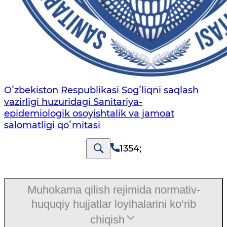
Oʻzbekiston Respublikasi Sogʻliqni saqlash
vazirligi huzuridagi Sanitariya-
epidemiologik osoyishtalik va jamoat
salomatligi qoʻmitasi
1354
;
Muhokama qilish rejimida normativ-
huquqiy hujjatlar loyihalarini ko‘rib
chiqish