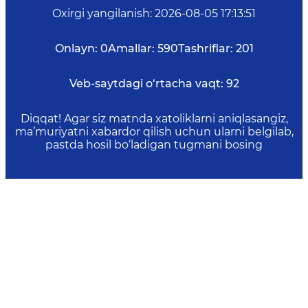
Oxirgi yangilanish
:
2026-08-05 17:13:51
Onlayn:
0
Amallar:
590
Tashriflar:
201
Veb-saytdagi o‘rtacha vaqt:
92
Diqqat! Agar siz matnda xatoliklarni aniqlasangiz,
ma’muriyatni xabardor qilish uchun ularni belgilab,
pastda hosil bo‘ladigan tugmani bosing