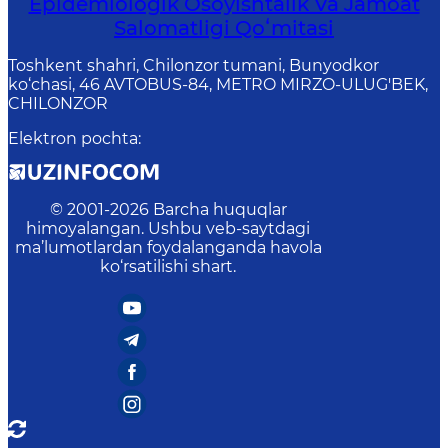
Epidemiologik Osoyishtalik Va Jamoat
Salomatligi Qoʻmitasi
Toshkent shahri, Chilonzor tumani, Bunyodkor
ko‘chasi, 46 AVTOBUS-84, METRO MIRZO-ULUG'BEK,
CHILONZOR
Elektron pochta
:
© 2001-
2026
Barcha huquqlar
himoyalangan. Ushbu veb-saytdagi
ma’lumotlardan foydalanganda havola
ko‘rsatilishi shart.