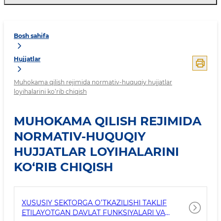
Bosh sahifa
Hujjatlar
Muhokama qilish rejimida normativ-huquqiy hujjatlar
loyihalarini ko‘rib chiqish
MUHOKAMA QILISH REJIMIDA
NORMATIV-HUQUQIY
HUJJATLAR LOYIHALARINI
KO‘RIB CHIQISH
XUSUSIY SEKTORGA OʻTKAZILISHI TAKLIF
ETILAYOTGAN DAVLAT FUNKSIYALARI VA