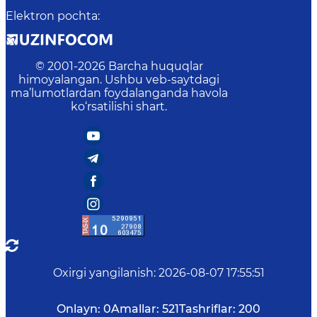
Elektron pochta
:
© 2001-
2026
Barcha huquqlar
himoyalangan. Ushbu veb-saytdagi
ma’lumotlardan foydalanganda havola
ko‘rsatilishi shart.
Oxirgi yangilanish
:
2026-08-07 17:55:51
Onlayn:
0
Amallar:
521
Tashriflar:
200