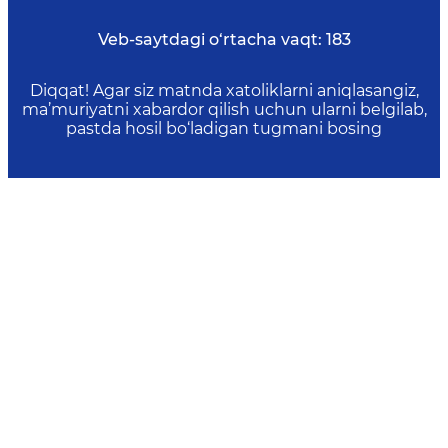
Veb-saytdagi o‘rtacha vaqt:
183
Diqqat! Agar siz matnda xatoliklarni aniqlasangiz,
ma’muriyatni xabardor qilish uchun ularni belgilab,
pastda hosil bo‘ladigan tugmani bosing