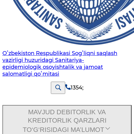
Oʻzbekiston Respublikasi Sogʻliqni saqlash
vazirligi huzuridagi Sanitariya-
epidemiologik osoyishtalik va jamoat
salomatligi qoʻmitasi
1354
;
MAVJUD DEBITORLIK VA
KREDITORLIK QARZLARI
TO‘G‘RISIDAGI MA’LUMOT