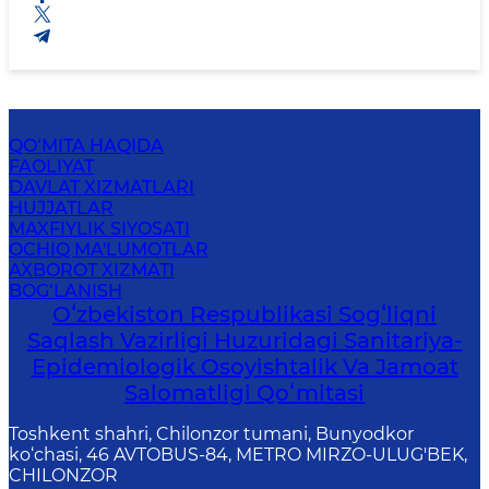
QO‘MITA HAQIDA
FAOLIYAT
DAVLAT XIZMATLARI
HUJJATLAR
MAXFIYLIK SIYOSATI
OCHIQ MA'LUMOTLAR
AXBOROT XIZMATI
BOG‘LANISH
Oʻzbekiston Respublikasi Sogʻliqni
Saqlash Vazirligi Huzuridagi Sanitariya-
Epidemiologik Osoyishtalik Va Jamoat
Salomatligi Qoʻmitasi
Toshkent shahri, Chilonzor tumani, Bunyodkor
ko‘chasi, 46 AVTOBUS-84, METRO MIRZO-ULUG'BEK,
CHILONZOR