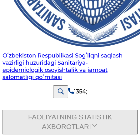
Oʻzbekiston Respublikasi Sogʻliqni saqlash
vazirligi huzuridagi Sanitariya-
epidemiologik osoyishtalik va jamoat
salomatligi qoʻmitasi
1354
;
FAOLIYATNING STATISTIK
AXBOROTLARI