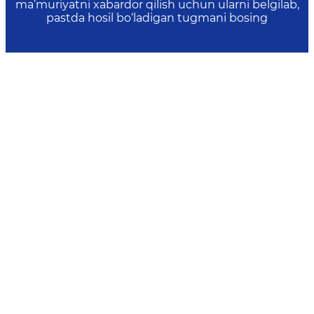
ma’muriyatni xabardor qilish uchun ularni belgilab,
pastda hosil bo‘ladigan tugmani bosing