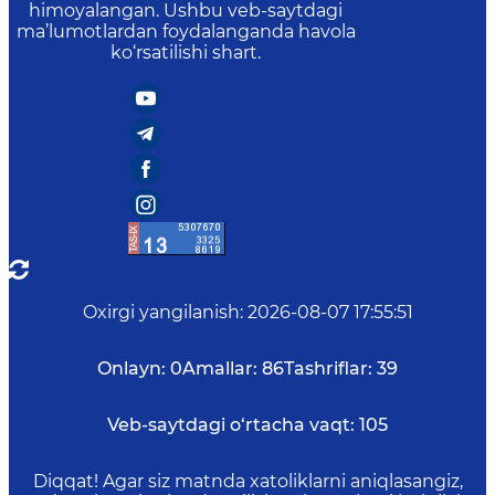
himoyalangan. Ushbu veb-saytdagi
ma’lumotlardan foydalanganda havola
ko‘rsatilishi shart.
Oxirgi yangilanish
:
2026-08-07 17:55:51
Onlayn:
0
Amallar:
86
Tashriflar:
39
Veb-saytdagi o‘rtacha vaqt:
105
Diqqat! Agar siz matnda xatoliklarni aniqlasangiz,