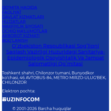
QO‘MITA HAQIDA
FAOLIYAT
DAVLAT XIZMATLARI
HUJJATLAR
MAXFIYLIK SIYOSATI
OCHIQ MA'LUMOTLAR
AXBOROT XIZMATI
BOG‘LANISH
Oʻzbekiston Respublikasi Sogʻliqni
Saqlash Vazirligi Huzuridagi Sanitariya-
Epidemiologik Osoyishtalik Va Jamoat
Salomatligi Qoʻmitasi
Toshkent shahri, Chilonzor tumani, Bunyodkor
ko‘chasi, 46 AVTOBUS-84, METRO MIRZO-ULUG'BEK,
CHILONZOR
Elektron pochta
:
© 2001-
2026
Barcha huquqlar