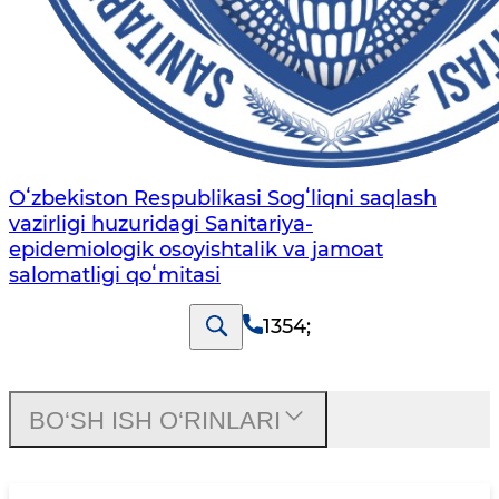
Oʻzbekiston Respublikasi Sogʻliqni saqlash
vazirligi huzuridagi Sanitariya-
epidemiologik osoyishtalik va jamoat
salomatligi qoʻmitasi
1354
;
BO‘SH ISH O‘RINLARI