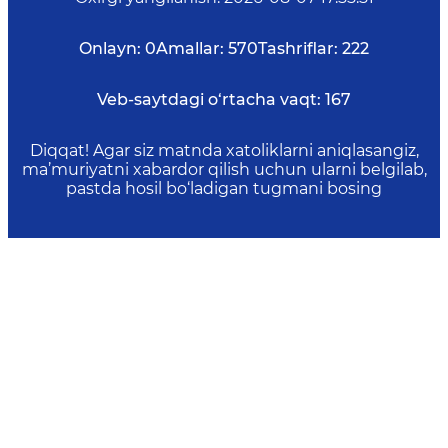
Onlayn:
0
Amallar:
570
Tashriflar:
222
Veb-saytdagi o‘rtacha vaqt:
167
Diqqat! Agar siz matnda xatoliklarni aniqlasangiz,
ma’muriyatni xabardor qilish uchun ularni belgilab,
pastda hosil bo‘ladigan tugmani bosing