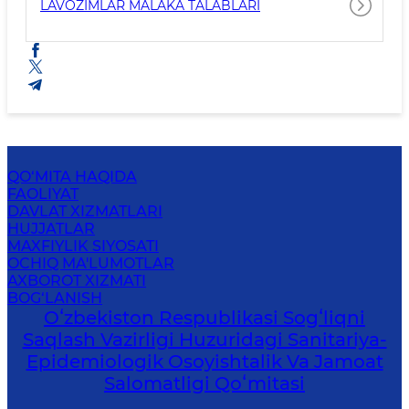
LAVOZIMLAR MALAKA TALABLARI
QO‘MITA HAQIDA
FAOLIYAT
DAVLAT XIZMATLARI
HUJJATLAR
MAXFIYLIK SIYOSATI
OCHIQ MA'LUMOTLAR
AXBOROT XIZMATI
BOG‘LANISH
Oʻzbekiston Respublikasi Sogʻliqni
Saqlash Vazirligi Huzuridagi Sanitariya-
Epidemiologik Osoyishtalik Va Jamoat
Salomatligi Qoʻmitasi