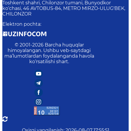
Toshkent shahri, Chilonzor tumani, Bunyodkor
ko‘chasi, 46 AVTOBUS-84, METRO MIRZO-ULUG'BEK,
CHILONZOR
Elektron pochta
:
© 2001-
2026
Barcha huquqlar
himoyalangan. Ushbu veb-saytdagi
ma’lumotlardan foydalanganda havola
ko‘rsatilishi shart.
Oxirgi yangilanish
:
2026-08-07 17:55:51