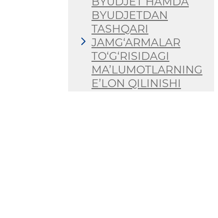
BYUDJET HAMDA
BYUDJETDAN
TASHQARI
JAMG‘ARMALAR
TO‘G‘RISIDAGI
MA’LUMOTLARNING
E’LON QILINISHI
QAYTA ALOQA
TIZIMI