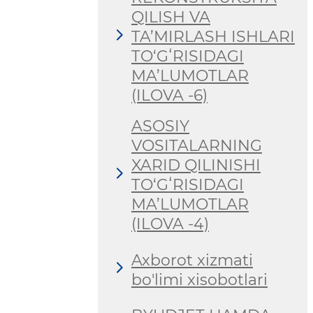
QILISH VA
TA’MIRLASH ISHLARI
TO‘GʻRISIDAGI
MA’LUMOTLAR
(ILOVA -6)
ASOSIY
VOSITALARNING
XARID QILINISHI
TO‘GʻRISIDAGI
MA’LUMOTLAR
(ILOVA -4)
Axborot xizmati
bo'limi xisobotlari