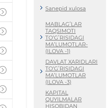
Sanepid xulosa
MABLAGʻLAR
TAQSIMOTI
TO‘GʻRISIDAGI
MA’LUMOTLAR-
(ILOVA -1)
DAVLAT XARIDLARI
TO‘GʻRISIDAGI
MA’LUMOTLAR
(ILOVA -3)
KAPITAL
QUYILMALAR
HISOBIDAN