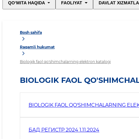
QO‘MITA HAQIDA
FAOLIYAT
DAVLAT XIZMATLA
Bosh sahifa
Raqamli hukumat
Biologik faol qo'shimchalarning elektron katalogi
BIOLOGIK FAOL QO'SHIMCHA
BIOLOGIK FAOL QO'SHIMCHALARNING ELE
БАД РЕГИСТР 2024 1.11.2024