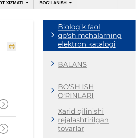
T XIZMATI
BOG‘LANISH
E'lonlar
Biologik faol
qo'shimchalarning
elektron katalogi
BALANS
BO‘SH ISH
O‘RINLARI
Xarid qilinishi
rejalashtirilgan
tovarlar