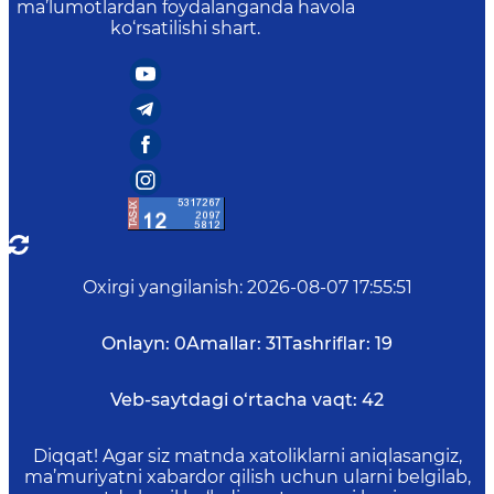
ma’lumotlardan foydalanganda havola
ko‘rsatilishi shart.
Oxirgi yangilanish
:
2026-08-07 17:55:51
Onlayn:
0
Amallar:
31
Tashriflar:
19
Veb-saytdagi o‘rtacha vaqt:
42
Diqqat! Agar siz matnda xatoliklarni aniqlasangiz,
ma’muriyatni xabardor qilish uchun ularni belgilab,