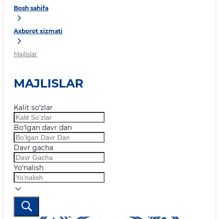
Bosh sahifa
Axborot xizmati
Majlislar
MAJLISLAR
Kalit so‘zlar
Bo‘lgan davr dan
Davr gacha
Yo‘nalish