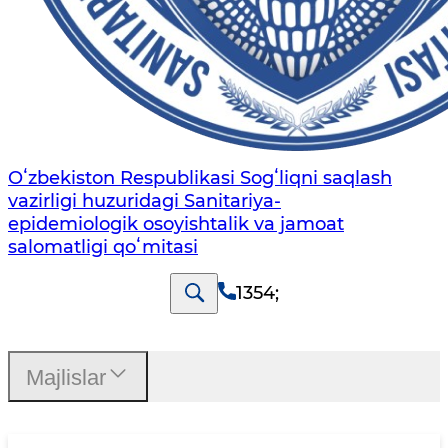
Oʻzbekiston Respublikasi Sogʻliqni saqlash
vazirligi huzuridagi Sanitariya-
epidemiologik osoyishtalik va jamoat
salomatligi qoʻmitasi
1354
;
Majlislar