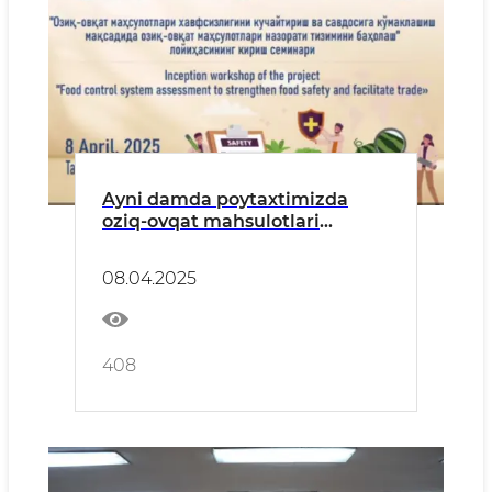
Ayni damda poytaxtimizda
oziq-ovqat mahsulotlari
xavfsizligini kuchaytirish
bo'yicha muhim loyihaning
08.04.2025
ochilishga bag`ishlangan
seminar bo’lib o’tmoqda!
408