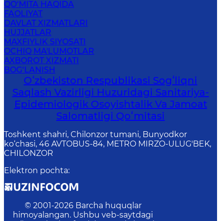
QO‘MITA HAQIDA
FAOLIYAT
DAVLAT XIZMATLARI
HUJJATLAR
MAXFIYLIK SIYOSATI
OCHIQ MA'LUMOTLAR
AXBOROT XIZMATI
BOG‘LANISH
Oʻzbekiston Respublikasi Sogʻliqni
Saqlash Vazirligi Huzuridagi Sanitariya-
Epidemiologik Osoyishtalik Va Jamoat
Salomatligi Qoʻmitasi
Toshkent shahri, Chilonzor tumani, Bunyodkor
ko‘chasi, 46 AVTOBUS-84, METRO MIRZO-ULUG'BEK,
CHILONZOR
Elektron pochta
:
© 2001-
2026
Barcha huquqlar
himoyalangan. Ushbu veb-saytdagi