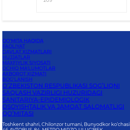
209
HAMKORLIKDA AMALGA
OSHIRILAYOTGAN ISHLAR”
QO‘MITA HAQIDA
FAOLIYAT
DAVLAT XIZMATLARI
HUJJATLAR
MAXFIYLIK SIYOSATI
OCHIQ MA'LUMOTLAR
AXBOROT XIZMATI
BOG‘LANISH
OʻZBEKISTON RESPUBLIKASI SOGʻLIQNI
SAQLASH VAZIRLIGI HUZURIDAGI
SANITARIYA-EPIDEMIOLOGIK
OSOYISHTALIK VA JAMOAT SALOMATLIGI
QOʻMITASI
Toshkent shahri, Chilonzor tumani, Bunyodkor ko‘chasi
46 AVTOBUS-84, METRO MIRZO-ULUG'BEK,