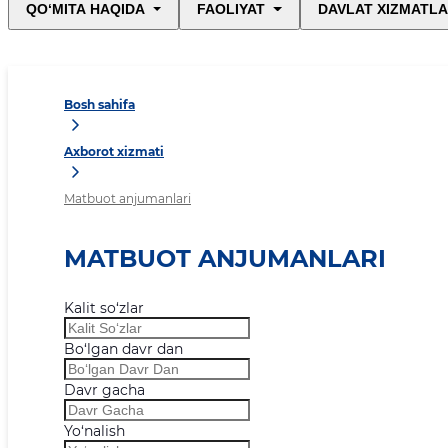
QO‘MITA HAQIDA
FAOLIYAT
DAVLAT XIZMATLA
Bosh sahifa
Axborot xizmati
Matbuot anjumanlari
MATBUOT ANJUMANLARI
Kalit so‘zlar
Bo‘lgan davr dan
Davr gacha
Yo‘nalish