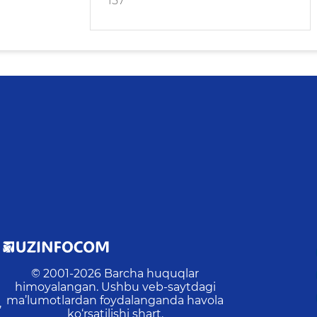
157
© 2001-
2026
Barcha huquqlar
himoyalangan. Ushbu veb-saytdagi
ma’lumotlardan foydalanganda havola
,
ko‘rsatilishi shart.