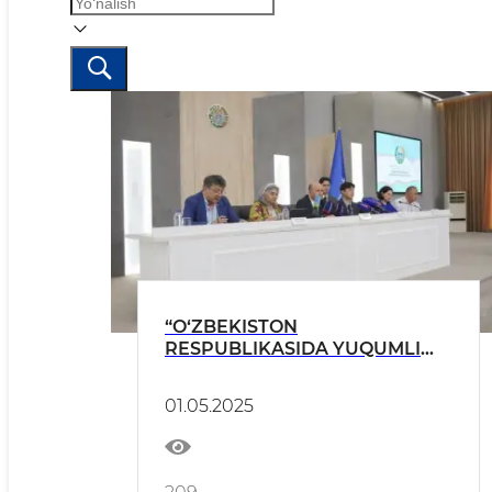
“O‘ZBEKISTON
RESPUBLIKASIDA YUQUMLI
KASALLIKLARNI OLDINI
OLISHDA TASHXISLASH
01.05.2025
SALOHIYATINI OSHIRISH VA
AHOLINING XABARDORLIGINI
OSHIRISHDA XALQARO
TASHKILOTLAR BILAN