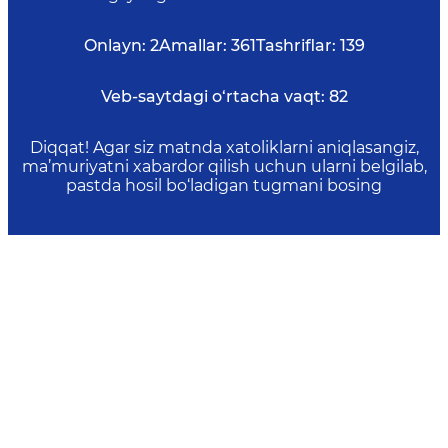
Onlayn:
2
Amallar:
361
Tashriflar:
139
Veb-saytdagi o‘rtacha vaqt:
82
Diqqat! Agar siz matnda xatoliklarni aniqlasangiz,
ma’muriyatni xabardor qilish uchun ularni belgilab,
pastda hosil bo‘ladigan tugmani bosing