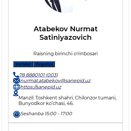
Atabekov Nurmat
Satiniyazovich
Raisning birinchi o'rinbosari
Vazifalari
Biografiya
78 8880101 (003)
nurmat.atabekov@sanepid.uz
https://sanepid.uz
Manzil: Toshkent shahri, Chilonzor tumani,
Bunyodkor ko‘chasi, 46.
Seshanba 15:00 - 17:00