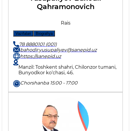
Qahramonovich
Rais
Vazifalari
Biografiya
78 8880101 (001)
bahodir.yusupaliyev@sanepid.uz
https://sanepid.uz
Manzil: Toshkent shahri, Chilonzor tumani,
Bunyodkor ko‘chasi, 46.
Chorshanba 15:00 - 17:00