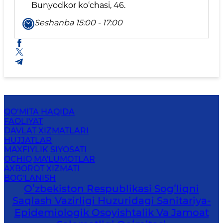
Bunyodkor ko‘chasi, 46.
Seshanba 15:00 - 17:00
QO‘MITA HAQIDA
FAOLIYAT
DAVLAT XIZMATLARI
HUJJATLAR
MAXFIYLIK SIYOSATI
OCHIQ MA'LUMOTLAR
AXBOROT XIZMATI
BOG‘LANISH
Oʻzbekiston Respublikasi Sogʻliqni
Saqlash Vazirligi Huzuridagi Sanitariya-
Epidemiologik Osoyishtalik Va Jamoat