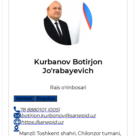
Kurbanov Botirjon
Jo'rabayevich
Rais o'rinbosari
Vazifalari
Biografiya
78 8880101 (005)
botirjon.kurbonov@sanepid.uz
https://sanepid.uz
Manzil: Toshkent shahri, Chilonzor tumani,