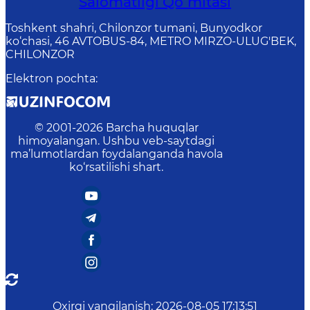
Salomatligi Qoʻmitasi
Toshkent shahri, Chilonzor tumani, Bunyodkor
ko‘chasi, 46 AVTOBUS-84, METRO MIRZO-ULUG'BEK,
CHILONZOR
Elektron pochta
:
© 2001-
2026
Barcha huquqlar
himoyalangan. Ushbu veb-saytdagi
ma’lumotlardan foydalanganda havola
ko‘rsatilishi shart.
Oxirgi yangilanish
:
2026-08-05 17:13:51