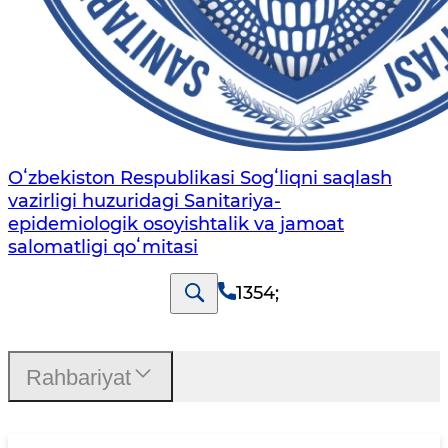
Oʻzbekiston Respublikasi Sogʻliqni saqlash
vazirligi huzuridagi Sanitariya-
epidemiologik osoyishtalik va jamoat
salomatligi qoʻmitasi
1354
;
Rahbariyat