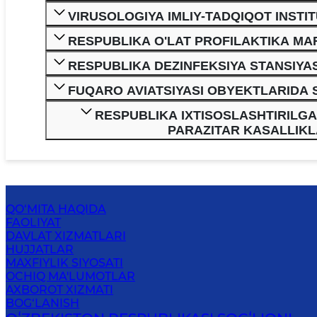
VIRUSOLOGIYA IMLIY-TADQIQOT INSTIT
RESPUBLIKA O'LAT PROFILAKTIKA MA
RESPUBLIKA DEZINFEKSIYA STANSIYAS
FUQARO AVIATSIYASI OBYEKTLARIDA 
RESPUBLIKA IXTISOSLASHTIRILGA
PARAZITAR KASALLIKLA
QO‘MITA HAQIDA
FAOLIYAT
DAVLAT XIZMATLARI
HUJJATLAR
MAXFIYLIK SIYOSATI
OCHIQ MA'LUMOTLAR
AXBOROT XIZMATI
BOG‘LANISH