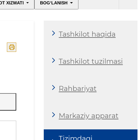
T XIZMATI
BOG‘LANISH
Tashkilot haqida
Tashkilot tuzilmasi
Rahbariyat
Markaziy apparat
Tizimdagi