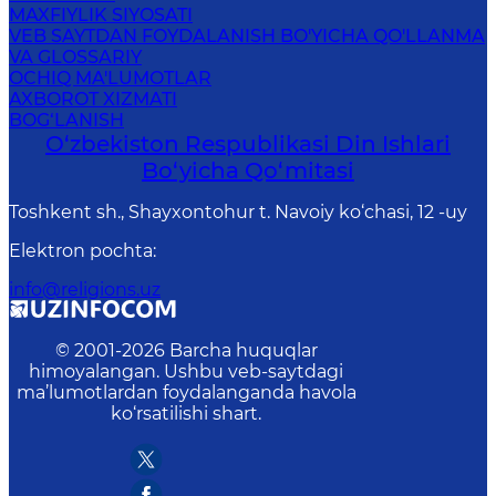
MAXFIYLIK SIYOSATI
VEB SAYTDAN FOYDALANISH BO'YICHA QO'LLANMA
VA GLOSSARIY
OCHIQ MA'LUMOTLAR
AXBOROT XIZMATI
BOG‘LANISH
O‘zbekiston Respublikаsi Din Ishlаri
Bo‘yichа Qo‘mitаsi
Toshkent sh., Shayxontohur t. Navoiy ko‘chasi, 12 -uy
Elektron pochta
:
info@religions.uz
© 2001-
2026
Barcha huquqlar
himoyalangan. Ushbu veb-saytdagi
ma’lumotlardan foydalanganda havola
ko‘rsatilishi shart.