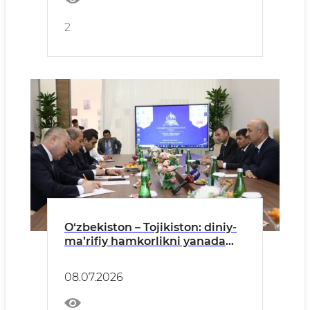
2
O‘zbekiston – Tojikiston: diniy-
ma’rifiy hamkorlikni yanada
mustahkamlash masalalari
muhokamasi
08.07.2026