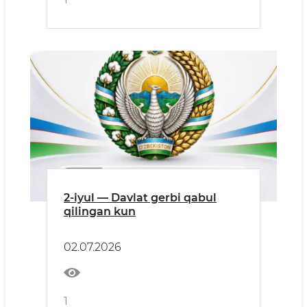
2-iyul — Davlat gerbi qabul
qilingan kun
02.07.2026
1