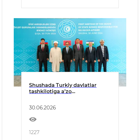
Shushada Turkiy davlatlar
tashkilotiga a’zo
mamlakatlarning diniy
masalalar bo‘yicha davlat
30.06.2026
organlari rahbarlarining
birinchi uchrashuvi bo‘lib
o‘tmoqda
1227