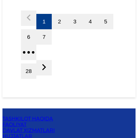
1
2
3
4
5
6
7
28
TASHKILOT HAQIDA
FAOLIYAT
DAVLAT XIZMATLARI
HUJJATLAR