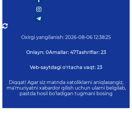
Oxirgi yangilanish
:
2026-08-06 12:38:25
Onlayn:
0
Amallar:
47
Tashriflar:
23
Veb-saytdagi o‘rtacha vaqt:
23
Diqqat! Agar siz matnda xatoliklarni aniqlasangiz,
ma’muriyatni xabardor qilish uchun ularni belgilab,
pastda hosil bo‘ladigan tugmani bosing