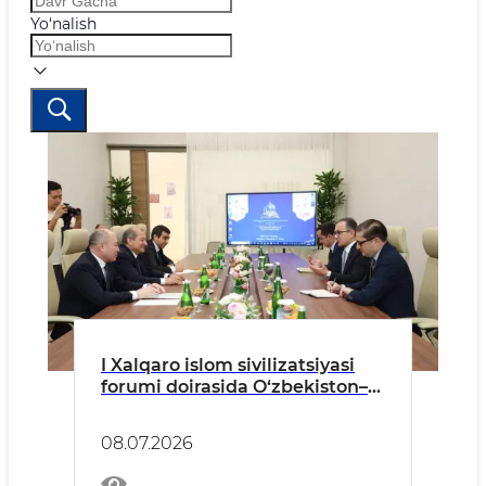
Yo‘nalish
I Xalqaro islom sivilizatsiyasi
forumi doirasida O‘zbekiston–
Ozarbayjon hamkorligi
masalalari muhokama qilindi
08.07.2026