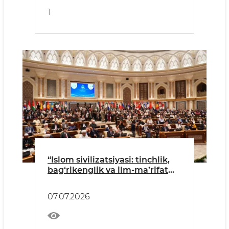
1
“Islom sivilizatsiyasi: tinchlik,
bag‘rikenglik va ilm-ma’rifat
yo‘li” mavzusidagi I Xalqaro
islom sivilizatsiyasi forumi
07.07.2026
boshlandi