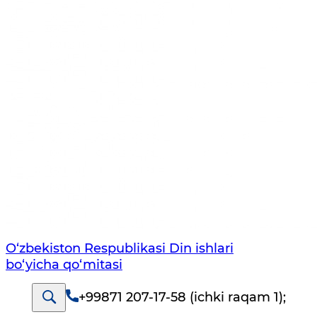
O‘zbekiston Respublikаsi Din ishlаri
bo‘yichа qo‘mitаsi
+99871 207-17-58 (ichki raqam 1)
;