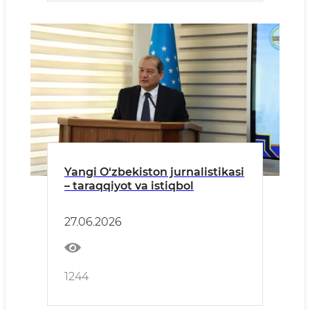
Yangi O‘zbekiston jurnalistikasi
– taraqqiyot va istiqbol
27.06.2026
1244