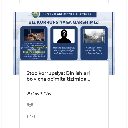
Stop korrupsiya: Din ishlari
bo'yicha qo’mita tizimida
korrupsion holatlarga duch
keldingizmi? Bizga “Tezkor
29.06.2026
xabar” bering!
1271