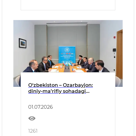
O‘zbekiston – Ozarbayjon:
diniy-ma’rifiy sohadagi
hamkorlikni yanada
rivojlantirish masalalari
01.07.2026
muhokamasi
1261