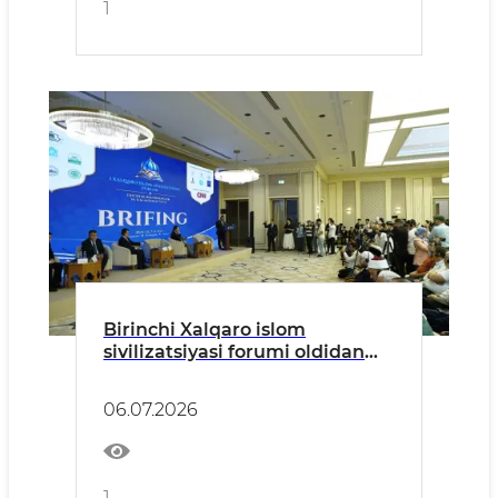
1
Birinchi Xalqaro islom
sivilizatsiyasi forumi oldidan
Brifing bo'lib o'tdi
06.07.2026
1