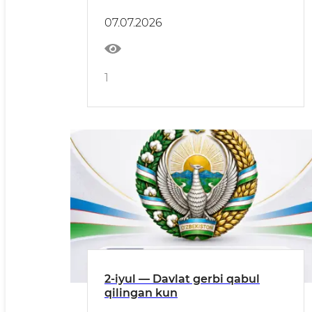
07.07.2026
1
2-iyul — Davlat gerbi qabul
qilingan kun