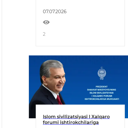
QONUNCHILIGI BUZILISHI
YUZASIDAN TEGISHLI
07.07.2026
CHORALAR KO‘RILDI
2
Islom sivilizatsiyasi I Xalqaro
forumi ishtirokchilariga