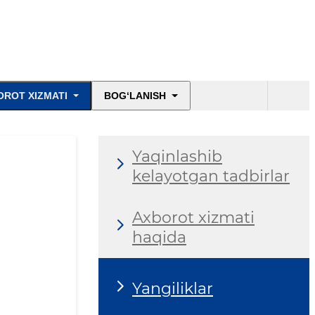
OROT XIZMATI
BOG‘LANISH
Yaqinlashib
kelayotgan tadbirlar
Axborot xizmati
haqida
Yangiliklar