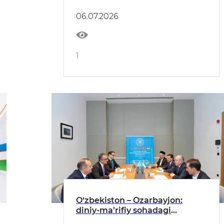
Brifing bo'lib o'tdi
06.07.2026
1
O‘zbekiston – Ozarbayjon:
diniy-ma’rifiy sohadagi
hamkorlikni yanada