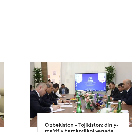
O‘zbekiston – Tojikiston: diniy-
ma’rifiy hamkorlikni yanada