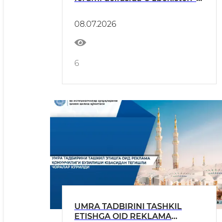
Ozarbayjon hamkorligi
masalalari muhokama qilindi
08.07.2026
6
UMRA TADBIRINI TASHKIL
ETISHGA OID REKLAMA