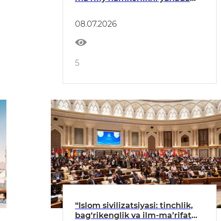
mustahkamlash masalalari
muhokamasi
08.07.2026
5
“Islom sivilizatsiyasi: tinchlik,
bag‘rikenglik va ilm-ma’rifat