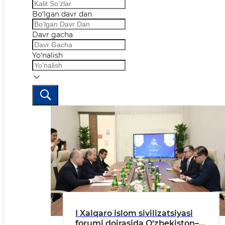
Bo‘lgan davr dan
Davr gacha
Yo‘nalish
I Xalqaro islom sivilizatsiyasi
forumi doirasida O‘zbekiston–