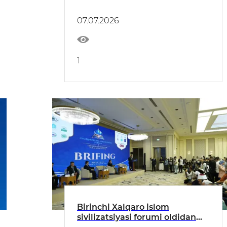
yo‘li” mavzusidagi I Xalqaro
islom sivilizatsiyasi forumi
07.07.2026
boshlandi
1
Birinchi Xalqaro islom
sivilizatsiyasi forumi oldidan