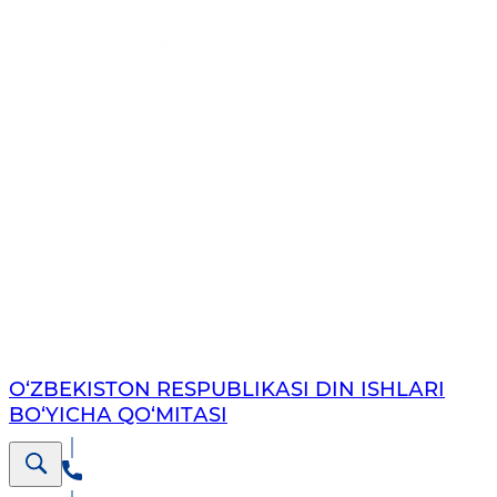
O‘ZBEKISTON RESPUBLIKАSI DIN ISHLАRI
BO‘YICHА QO‘MITАSI