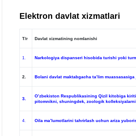
Elektron davlat xizmatlari
T/r
Davlat xizmatining nomlanishi
1.
Narkologiya dispanseri hisobida turishi yoki tur
2.
Bolani davlat maktabgacha ta’lim muassasasiga j
O’zbekiston Respublikasining Qizil kitobiga kiri
3.
pitomnikni, shuningdek, zoologik kolleksiyalarn
4.
Oila ma’lumotlarini tahrirlash uchun ariza yubori