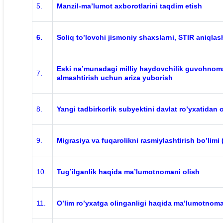
5.
Manzil-ma’lumot axborotlarini taqdim etish
6.
Soliq to’lovchi jismoniy shaxslarni, STIR aniqlas
Eski na’munadagi milliy haydovchilik guvohnoma
7.
almashtirish uchun ariza yuborish
8.
Yangi tadbirkorlik subyektini davlat ro’yxatidan 
9.
Migrasiya va fuqarolikni rasmiylashtirish bo’limi
10.
Tug’ilganlik haqida ma’lumotnomani olish
11.
O’lim ro’yxatga olinganligi haqida ma’lumotnoma