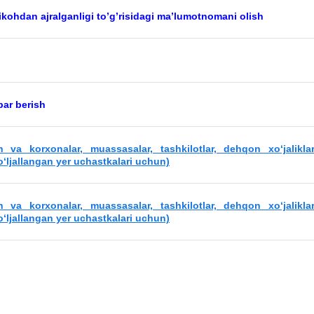
nikohdan ajralganligi to’g’risidagi ma’lumotnomani olish
bar berish
 va korxonalar, muassasalar, tashkilotlar, dehqon xo‘jaliklar
o‘ljallangan yer uchastkalari uchun)
 va korxonalar, muassasalar, tashkilotlar, dehqon xo‘jaliklar
o‘ljallangan yer uchastkalari uchun)