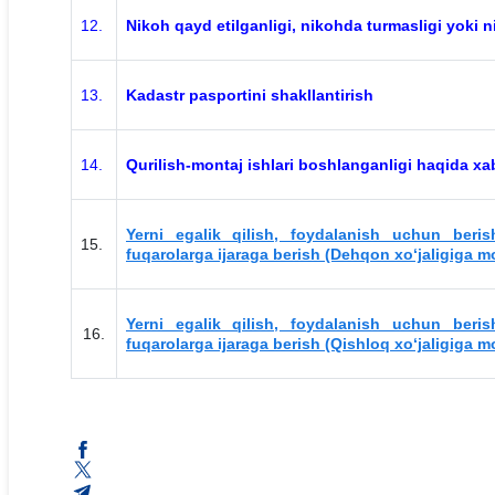
12.
Nikoh qayd etilganligi, nikohda turmasligi yoki 
13.
Kadastr pasportini shakllantirish
14.
Qurilish-montaj ishlari boshlanganligi haqida xa
Yerni egalik qilish, foydalanish uchun berish
15.
fuqarolarga ijaraga berish (Dehqon xo‘jaligiga m
Yerni egalik qilish, foydalanish uchun berish
16.
fuqarolarga ijaraga berish (Qishloq xo‘jaligiga m