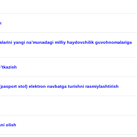
h
larini yangi na’munadagi milliy haydovchilik guvohnomalariga
o’tkazish
 (pasport stol) elektron navbatga turishni rasmiylashtirish
ni olish