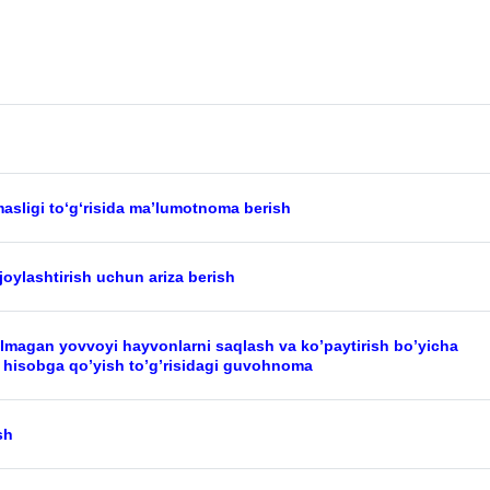
masligi to‘g‘risida ma’lumotnoma berish
oylashtirish uchun ariza berish
tilmagan yovvoyi hayvonlarni saqlash va ko’paytirish bo’yicha
i hisobga qo’yish to’g’risidagi guvohnoma
sh