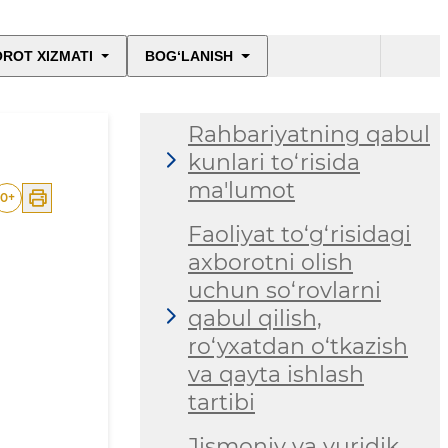
ROT XIZMATI
BOG‘LANISH
Rahbariyatning qabul
kunlari to‘risida
ma'lumot
0
+
Faoliyat to‘g‘risidagi
axborotni olish
uchun so‘rovlarni
qabul qilish,
ro‘yxatdan o‘tkazish
va qayta ishlash
tartibi
Jismoniy va yuridik