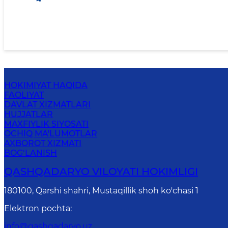
HOKIMIYAT HAQIDA
FAOLIYAT
DAVLAT XIZMATLARI
HUJJATLAR
MAXFIYLIK SIYOSATI
OCHIQ MA'LUMOTLAR
AXBOROT XIZMATI
BOG‘LANISH
QASHQADARYO VILOYATI HОKIMLIGI
180100, Qаrshi shаhri, Mustаqillik shoh ko'chasi 1
Elektron pochta
:
info@qashqadaryo.uz