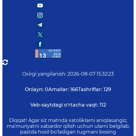
Oxirgi yangilanish
:
2026-08-07 15:32:23
Onlayn:
0
Amallar:
166
Tashriflar:
129
Veb-saytdagi o‘rtacha vaqt:
112
Diqqat! Agar siz matnda xatoliklarni aniqlasangiz,
ma’muriyatni xabardor qilish uchun ularni belgilab,
pastda hosil bo‘ladigan tugmani bosing