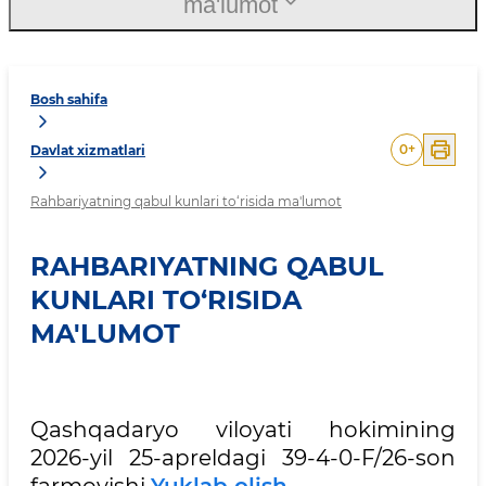
ma'lumot
Bosh sahifa
0
+
Davlat xizmatlari
Rahbariyatning qabul kunlari to‘risida ma'lumot
RAHBARIYATNING QABUL
KUNLARI TO‘RISIDA
MA'LUMOT
Qashqadaryo viloyati hokimining
2026-yil 25-apreldagi 39-4-0-F/26-son