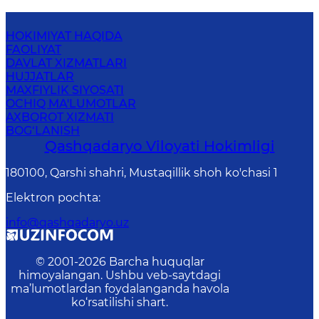
HOKIMIYAT HAQIDA
FAOLIYAT
DAVLAT XIZMATLARI
HUJJATLAR
MAXFIYLIK SIYOSATI
OCHIQ MA'LUMOTLAR
AXBOROT XIZMATI
BOG‘LANISH
Qashqadaryo Viloyati Hоkimligi
180100, Qаrshi shаhri, Mustаqillik shoh ko'chasi 1
Elektron pochta
:
info@qashqadaryo.uz
© 2001-
2026
Barcha huquqlar
himoyalangan. Ushbu veb-saytdagi
ma’lumotlardan foydalanganda havola
ko‘rsatilishi shart.