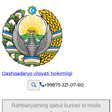
Qashqadaryo viloyati hоkimligi
+99875 221-07-60
;
Rahbariyatning qabul kunlari to‘risida