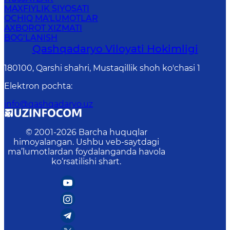
MAXFIYLIK SIYOSATI
OCHIQ MA'LUMOTLAR
AXBOROT XIZMATI
BOG‘LANISH
Qashqadaryo Viloyati Hоkimligi
180100, Qаrshi shаhri, Mustаqillik shoh ko'chasi 1
Elektron pochta
:
info@qashqadaryo.uz
© 2001-
2026
Barcha huquqlar
himoyalangan. Ushbu veb-saytdagi
ma’lumotlardan foydalanganda havola
ko‘rsatilishi shart.