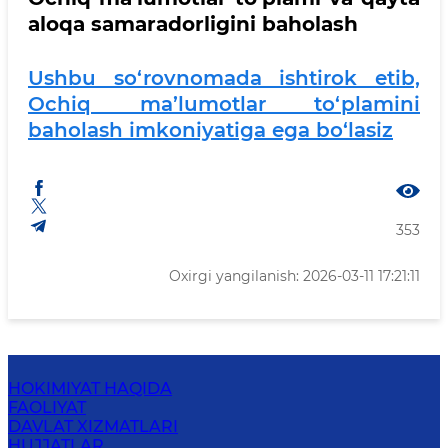
aloqa samaradorligini baholash
Ushbu so‘rovnomada ishtirok etib,
Ochiq ma’lumotlar to‘plamini
baholash imkoniyatiga ega bo‘lasiz
353
Oxirgi yangilanish: 2026-03-11 17:21:11
HOKIMIYAT HAQIDA
FAOLIYAT
DAVLAT XIZMATLARI
HUJJATLAR