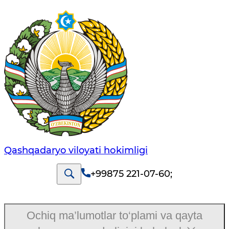
Qashqadaryo viloyati hоkimligi
+99875 221-07-60
;
Ochiq ma’lumotlar to‘plami va qayta