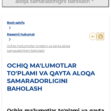
aloqa samaradorligini baholash
Bosh sahifa
Raqamli hukumat
0
+
Ochiq ma'lumotlar to'plami va qayta aloqa
samaradorligini baholash
OCHIQ MA'LUMOTLAR
TO'PLAMI VA QAYTA ALOQA
SAMARADORLIGINI
BAHOLASH
Ochiq ma'lumotlar to'plami va qayta