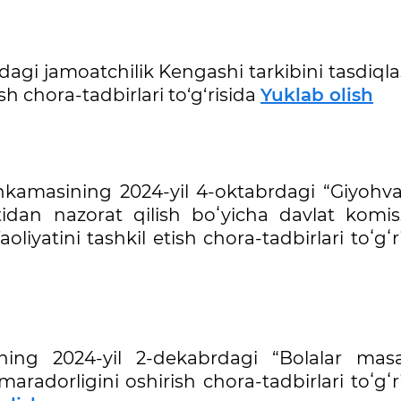
dagi jamoatchilik Kengashi tarkibini tasdiql
sh chora-tadbirlari to‘g‘risida
Yuklab olish
hkamasining 2024-yil 4-oktabrdagi “Giyohva
idan nazorat qilish boʻyicha davlat komiss
iyatini tashkil etish chora-tadbirlari toʻgʻr
ning 2024-yil 2-dekabrdagi “Bolalar masal
aradorligini oshirish chora-tadbirlari toʻgʻr