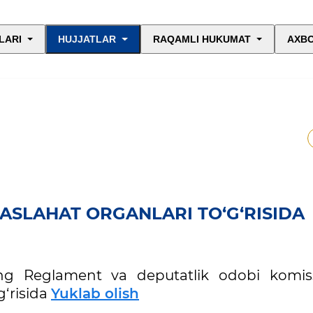
LARI
HUJJATLAR
RAQAMLI HUKUMAT
AXBO
ASLAHAT ORGANLARI TO‘G‘RISIDA
ing Reglament va deputatlik odobi komiss
g‘risida
Yuklab olish