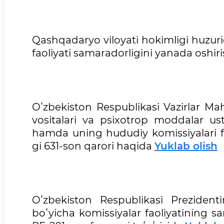
Qashqadaryo viloyati hokimligi huzuri
faoliyati samaradorligini yanada oshiri
Oʻzbekiston Respublikasi Vazirlar Ma
vositalari va psixotrop moddalar ust
hamda uning hududiy komissiyalari faol
gi 631-son qarori haqida
Yuklab olish
Oʻzbekiston Respublikasi Prezidenti
boʻyicha komissiyalar faoliyatining sam