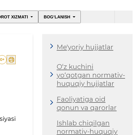
ROT XIZMATI
BOG‘LANISH
Me'yoriy hujjatlar
0
+
O‘z kuchini
yo‘qotgan normativ-
huquqiy hujjatlar
Faoliyatiga oid
qonun va qarorlar
iyasi
Ishlab chiqilgan
normativ-huquqiy