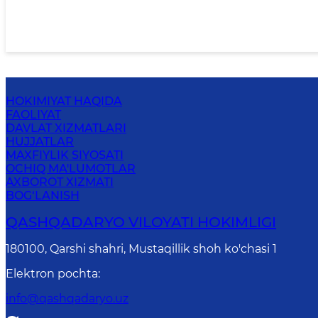
HOKIMIYAT HAQIDA
FAOLIYAT
DAVLAT XIZMATLARI
HUJJATLAR
MAXFIYLIK SIYOSATI
OCHIQ MA'LUMOTLAR
AXBOROT XIZMATI
BOG‘LANISH
QASHQADARYO VILOYATI HОKIMLIGI
180100, Qаrshi shаhri, Mustаqillik shoh ko'chasi 1
Elektron pochta
:
info@qashqadaryo.uz