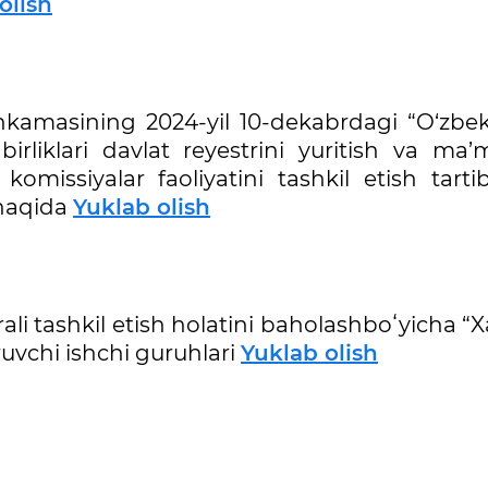
olish
hkamasining 2024-yil 10-dekabrdagi “O‘zbek
rliklari davlat reyestrini yuritish va ma’m
omissiyalar faoliyatini tashkil etish tartib
 haqida
Yuklab olish
li tashkil etish holatini baholashboʻyicha “X
iruvchi ishchi guruhlari
Yuklab olish