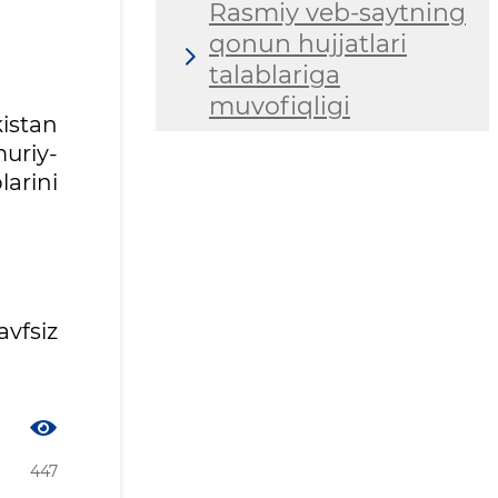
Rasmiy veb-saytning
qonun hujjatlari
talablariga
muvofiqligi
istan
uriy-
larini
avfsiz
447