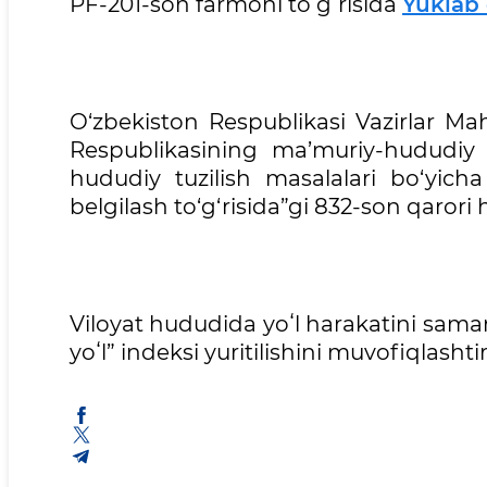
PF-201-son farmoni toʻgʻrisida
Yuklab 
O‘zbekiston Respublikasi Vazirlar Ma
Respublikasining ma’muriy-hududiy bi
hududiy tuzilish masalalari bo‘yicha k
belgilash to‘g‘risida”gi 832-son qarori
Viloyat hududida yoʻl harakatini samara
yoʻl” indeksi yuritilishini muvofiqlasht