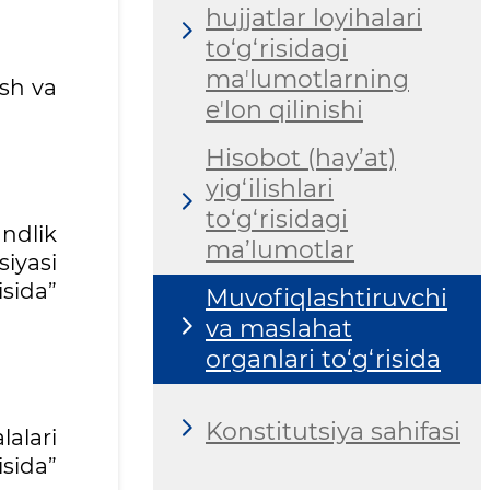
hujjatlar loyihalari
to‘g‘risidagi
maʼlumotlarning
ash va
eʼlon qilinishi
Hisobot (hay’at)
yig‘ilishlari
to‘g‘risidagi
ndlik
ma’lumotlar
iyasi
isida”
Muvofiqlashtiruvchi
va maslahat
organlari to‘g‘risida
Konstitutsiya sahifasi
alari
isida”