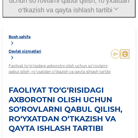
uchun so‘rovlarni qabul qilish, ro‘yxatdan
o‘tkazish va qayta ishlash tartibi
Bosh sahifa
Davlat xizmatlari
0
+
Faoliyat to‘g‘risidagi axborotni olish uchun so‘rovlarni
qabul qilish, ro‘yxatdan o‘tkazish va qayta ishlash tartibi
FAOLIYAT TO‘G‘RISIDAGI
AXBOROTNI OLISH UCHUN
SO‘ROVLARNI QABUL QILISH,
RO‘YXATDAN O‘TKAZISH VA
QAYTA ISHLASH TARTIBI