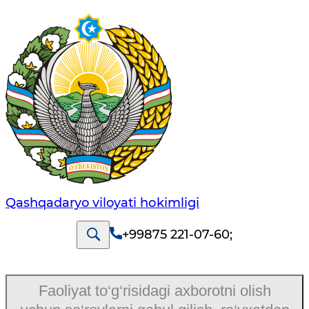
Qashqadaryo viloyati hоkimligi
+99875 221-07-60
;
Faoliyat to‘g‘risidagi axborotni olish