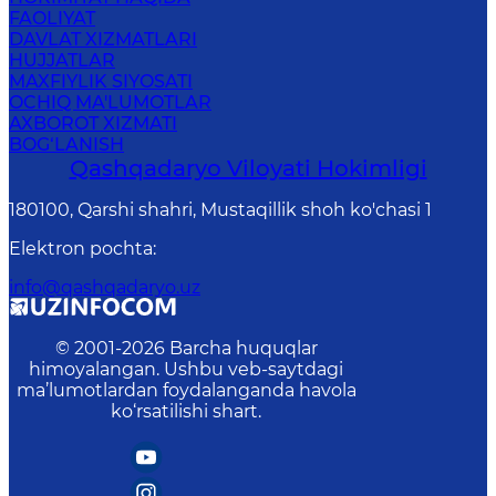
FAOLIYAT
DAVLAT XIZMATLARI
HUJJATLAR
MAXFIYLIK SIYOSATI
OCHIQ MA'LUMOTLAR
AXBOROT XIZMATI
BOG‘LANISH
Qashqadaryo Viloyati Hоkimligi
180100, Qаrshi shаhri, Mustаqillik shoh ko'chasi 1
Elektron pochta
:
info@qashqadaryo.uz
© 2001-
2026
Barcha huquqlar
himoyalangan. Ushbu veb-saytdagi
ma’lumotlardan foydalanganda havola
ko‘rsatilishi shart.