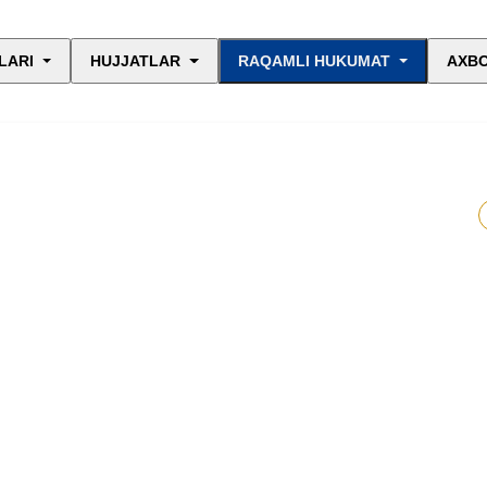
LARI
HUJJATLAR
RAQAMLI HUKUMAT
AXBO