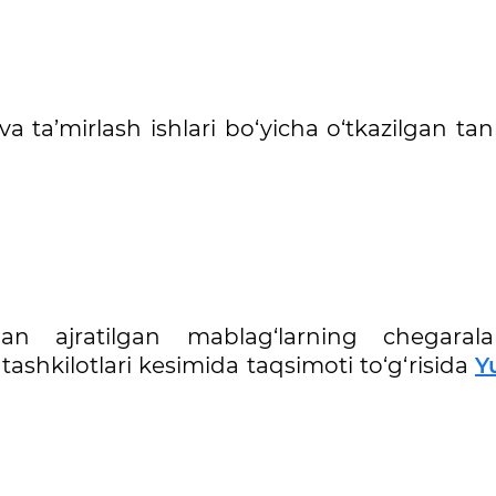
 va ta’mirlash ishlari bo‘yicha o‘tkazilgan tan
idan ajratilgan mablag‘larning chegaral
tashkilotlari kesimida taqsimoti to‘g‘risida
Y