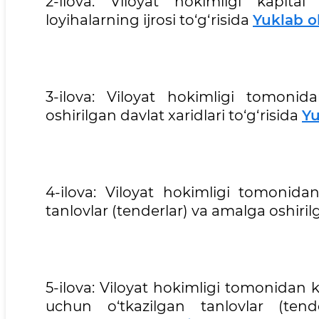
2-ilova: Viloyat hokimligi kapita
loyihalarning ijrosi to‘g‘risida
Yuklab o
3-ilova: Viloyat hokimligi tomonid
oshirilgan davlat xaridlari to‘g‘risida
Yu
4-ilova: Viloyat hokimligi tomonidan
tanlovlar (tenderlar) va amalga oshirilg
5-ilova: Viloyat hokimligi tomonidan 
uchun o‘tkazilgan tanlovlar (tend