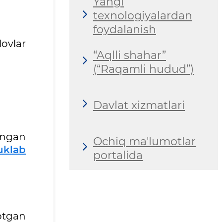
Yangi
texnologiyalardan
foydalanish
lovlar
“Aqlli shahar”
(“Raqamli hudud”)
Davlat xizmatlari
angan
Ochiq ma'lumotlar
uklab
portalida
otgan