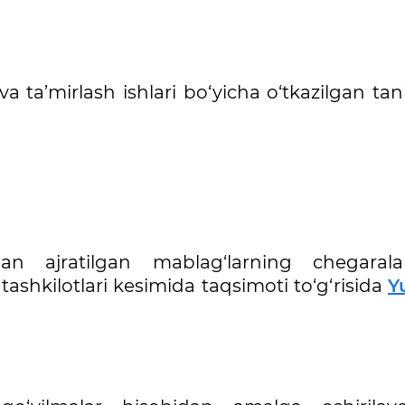
 va ta’mirlash ishlari bo‘yicha o‘tkazilgan tan
idan ajratilgan mablag‘larning chegaral
tashkilotlari kesimida taqsimoti to‘g‘risida
Y