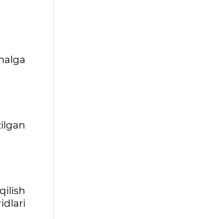
malga
ilgan
qilish
dlari