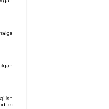
otgan
malga
ilgan
qilish
dlari