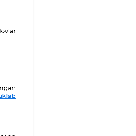
lovlar
angan
uklab