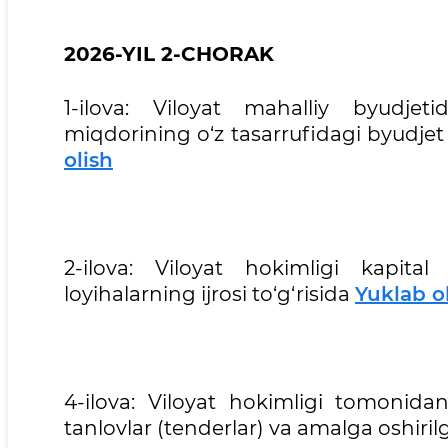
2026-YIL 2-CHORAK
1-ilova: Viloyat mahalliy byudjet
miqdorining o‘z tasarrufidagi byudjet 
olish
2-ilova: Viloyat hokimligi kapita
loyihalarning ijrosi to‘g‘risida
Yuklab o
4-ilova: Viloyat hokimligi tomonidan
tanlovlar (tenderlar) va amalga oshirilg