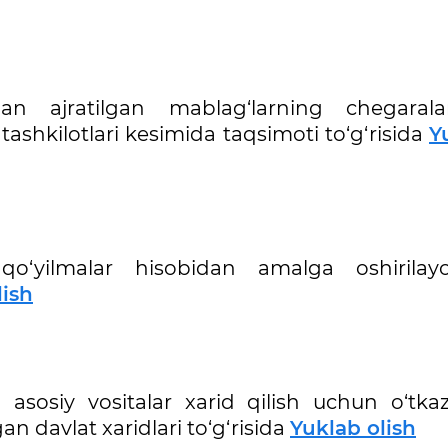
idan ajratilgan mablag‘larning chegaral
tashkilotlari kesimida taqsimoti to‘g‘risida
Y
l qo‘yilmalar hisobidan amalga oshirilay
lish
 asosiy vositalar xarid qilish uchun o‘tkaz
an davlat xaridlari to‘g‘risida
Yuklab olish