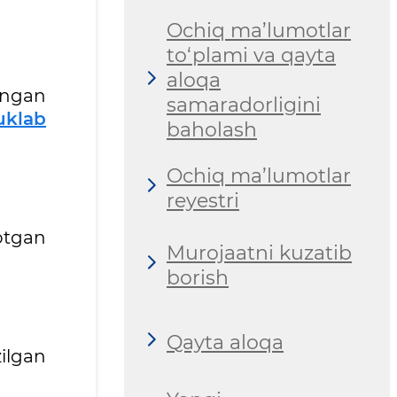
Ochiq ma’lumotlar
to‘plami va qayta
aloqa
angan
samaradorligini
uklab
baholash
Ochiq ma’lumotlar
reyestri
otgan
Murojaatni kuzatib
borish
Qayta aloqa
ilgan