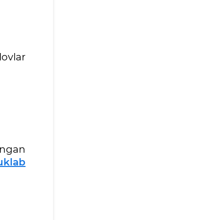
lovlar
angan
uklab