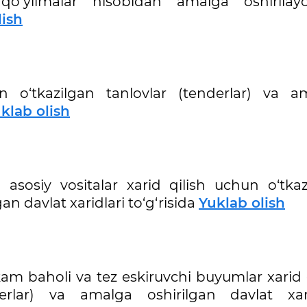
l qo‘yilmalar hisobidan amalga oshirilay
lish
an o‘tkazilgan tanlovlar (tenderlar) va a
klab olish
 asosiy vositalar xarid qilish uchun o‘tkaz
an davlat xaridlari to‘g‘risida
Yuklab olish
kam baholi va tez eskiruvchi buyumlar xarid 
erlar) va amalga oshirilgan davlat xari