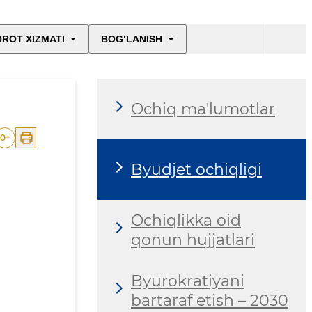
ROT XIZMATI
BOG‘LANISH
Ochiq ma'lumotlar
0
+
Byudjet ochiqligi
Ochiqlikka oid
qonun hujjatlari
Byurokratiyani
bartaraf etish – 2030