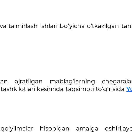
 va ta’mirlash ishlari bo‘yicha o‘tkazilgan tan
idan ajratilgan mablag‘larning chegaral
tashkilotlari kesimida taqsimoti to‘g‘risida
Y
l qo‘yilmalar hisobidan amalga oshirilay