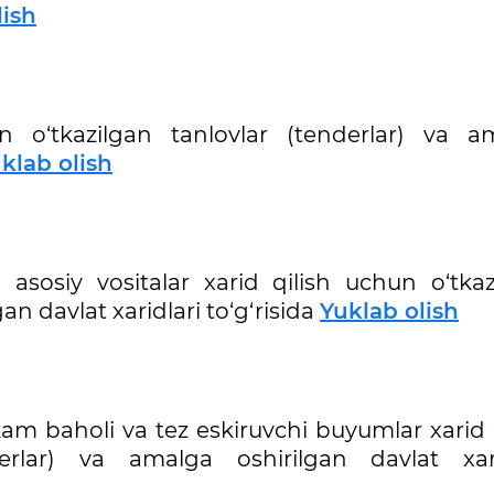
lish
an o‘tkazilgan tanlovlar (tenderlar) va a
klab olish
 asosiy vositalar xarid qilish uchun o‘tkaz
an davlat xaridlari to‘g‘risida
Yuklab olish
kam baholi va tez eskiruvchi buyumlar xarid 
erlar) va amalga oshirilgan davlat xari