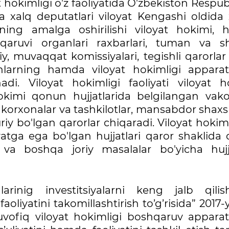
yat hokimligi o'z faoliyatida O'zbekiston Respub
 xalq deputatlari viloyat Kengashi oldida 
rining amalga oshirilishi viloyat hokimi, 
shqaruvi organlari raxbarlari, tuman va s
y, muvaqqat komissiyalari, tegishli qarorlar
nlarning hamda viloyat hokimligi apparat
nadi. Viloyat hokimligi faoliyati viloyat h
okimi qonun hujjatlarida belgilangan vakol
korxonalar va tashkilotlar, mansabdor shaxs
riy bo'lgan qarorlar chiqaradi. Viloyat hoki
tga ega bo'lgan hujjatlari qaror shaklida 
 va boshqa joriy masalalar bo'yicha hujja
larinig investitsiyalarni keng jalb qili
aoliyatini takomillashtirish to’g’risida” 2017-y
ofiq viloyat hokimligi boshqaruv apparat