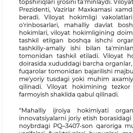
topshiriqlari ijrosini ta'minlaydi. Vilo
Prezidenti, Vazirlar Maxkamasi xamda
beradi. Viloyat hokimligi vakolatla
o'rinbosarlari, mahalliy davlat bo
hokimlari, viloyat hokimligining doimi
tashkil etilgan boshqa ishchi orga
tashkiliy-amaliy ishi bilan ta'minla
tomonidan tashkil etiladi. Viloyat h
doirasida xududdagi barcha organlar, 
fuqarolar tomonidan bajarilishi majbu
me'yoriy tusdagi yoki muhim axamiya
qilinadi. Viloyat hokimining tezkor
farmoyish shaklida qabul qilinadi.
“Mahalliy ijroiya hokimiyati organ
innovatsiyalarni joriy etish borasidagi f
noybrdagi PQ–3407-son qaroriga muv