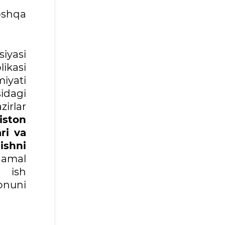
oshqa
iyasi
ikasi
iyati
sidagi
zirlar
iston
ri va
lishni
 amal
a ish
onuni