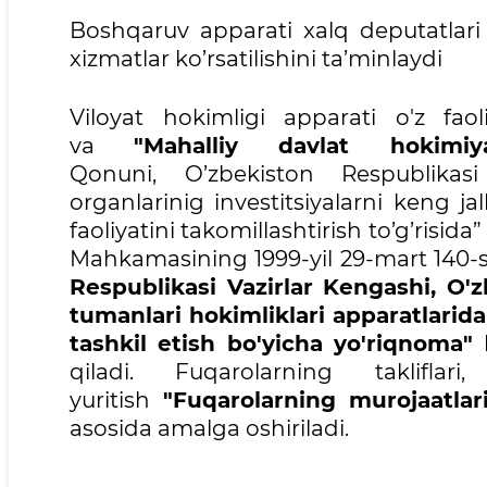
Boshqaruv apparati xalq deputatlari 
xizmatlar ko’rsatilishini ta’minlaydi
Viloyat hokimligi apparati o'z faol
va
"Mahalliy davlat hokimiya
Qonuni, O’zbekiston Respublikasi 
organlarinig investitsiyalarni keng jal
faoliyatini takomillashtirish to’g’risid
Mahkamasining 1999-yil 29-mart 140-s
Respublikasi Vazirlar Kengashi, O'zb
tumanlari hokimliklari apparatlarida i
tashkil etish bo'yicha yo'riqnoma"
h
qiladi. Fuqarolarning takliflar
yuritish
"Fuqarolarning murojaatlari 
asosida amalga oshiriladi.