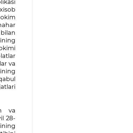
likasi
xisob
hokim
hahar
 bilan
ining
okimi
atlar
lar va
mining
qabul
tlari
sh va
il 28-
ining