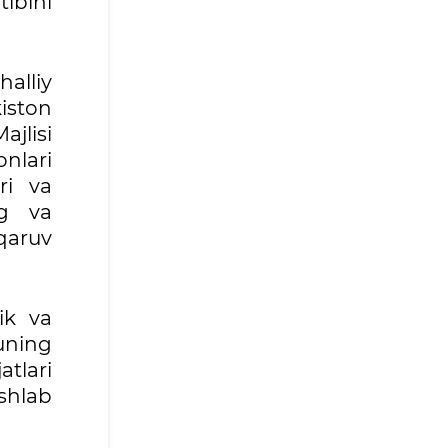
tibini
halliy
iston
jlisi
onlari
ri va
ng va
qaruv
nik va
 uning
tlari
ishlab