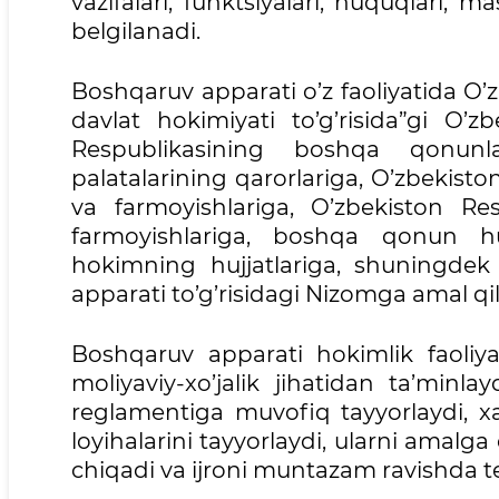
vazifalari, funktsiyalari, huquqlari, ma
belgilanadi.
Boshqaruv apparati o’z faoliyatida O’z
davlat hokimiyati to’g’risida”gi O’
Respublikasining boshqa qonunlar
palatalarining qarorlariga, O’zbekisto
va farmoyishlariga, O’zbekiston Re
farmoyishlariga, boshqa qonun huj
hokimning hujjatlariga, shuningdek
apparati to’g’risidagi Nizomga amal qil
Boshqaruv apparati hokimlik faoliyati
moliyaviy-xo’jalik jihatidan ta’minla
reglamentiga muvofiq tayyorlaydi, xa
loyihalarini tayyorlaydi, ularni amalga
chiqadi va ijroni muntazam ravishda te