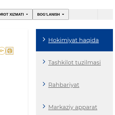
ROT XIZMATI
BOG‘LANISH
Hokimiyat haqida
0
+
Tashkilot tuzilmasi
Rahbariyat
Markaziy apparat