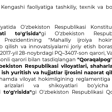
Kengashi faoliyatiga tashkiliy, texnik va b
iyatida O'zbekiston Respublikasi Konstitus
ti to'g'isida"
gi O'zbekiston Respubl
Prezidentining “Mahalliy ijroiya hokim
b qilish va innovatsiyalarni joriy etish bora
a” 2017-yil 28-noybrdagi PQ–3407-son qarori, Va
onli qarori bilan tasdiqlangan
"Qoraqalpog'
ekiston Respublikasi viloyatlari, shaharla
sh yuritish va hujjatlar ijrosini nazorat qi
amda viloyat hokimligining reglamentiga
i, arizalari va shikoyatlari bo'yich
to'g'risida"
gi O'zbekiston Respublikasi Q