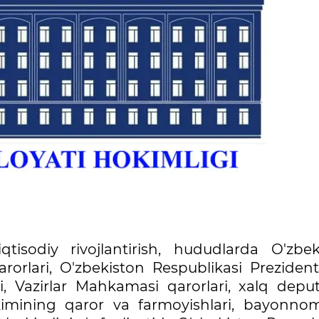
-iqtisodiy rivojlantirish, hududlarda O'zbek
arorlari, O'zbekiston Respublikasi Preziden
i, Vazirlar Mahkamasi qarorlari, xalq deput
imining qaror va farmoyishlari, bayonnoma