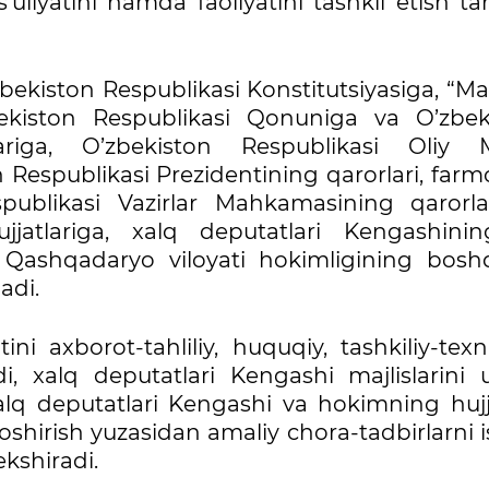
s’uliyatini hamda faoliyatini tashkil etish tar
bekiston Respublikasi Konstitutsiyasiga, “Ma
zbekiston Respublikasi Qonuniga va O’zbek
iga, O’zbekiston Respublikasi Oliy Ma
n Respublikasi Prezidentining qarorlari, farm
spublikasi Vazirlar Mahkamasining qarorla
jatlariga, xalq deputatlari Kengashini
 Qashqadaryo viloyati hokimligining bosh
adi.
ni axborot-tahliliy, huquqiy, tashkiliy-tex
ydi, xalq deputatlari Kengashi majlislarini
lq deputatlari Kengashi va hokimning hujja
 oshirish yuzasidan amaliy chora-tadbirlarni 
kshiradi.