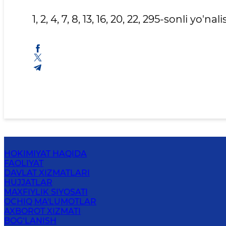
1, 2, 4, 7, 8, 13, 16, 20, 22, 295-sonli yo'
HOKIMIYAT HAQIDA
FAOLIYAT
DAVLAT XIZMATLARI
HUJJATLAR
MAXFIYLIK SIYOSATI
OCHIQ MA'LUMOTLAR
AXBOROT XIZMATI
BOG‘LANISH