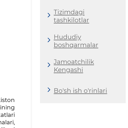
Tizimdagi
tashkilotlar
Hududiy
boshqarmalar
Jamoatchilik
Kengashi
Bo'sh ish o'rinlari
iston
tining
atlari
lari,