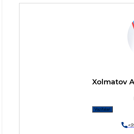
Xolmatov A
Vazifalari
+9