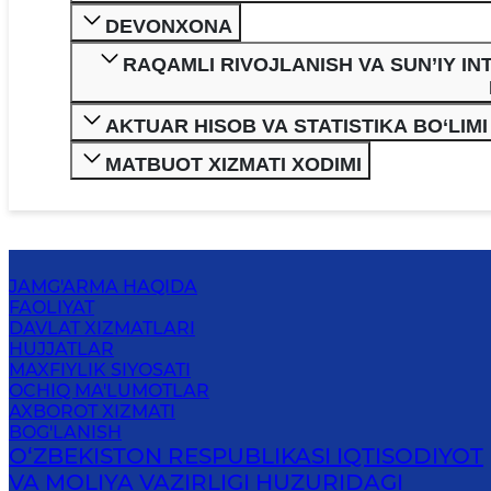
DEVONXONA
RAQAMLI RIVOJLANISH VA SUN’IY IN
AKTUAR HISOB VA STATISTIKA BO‘LIMI
MATBUOT XIZMATI XODIMI
JAMG'ARMA HAQIDA
FAOLIYAT
DAVLAT XIZMATLARI
HUJJATLAR
MAXFIYLIK SIYOSATI
OCHIQ MA'LUMOTLAR
AXBOROT XIZMATI
BOG'LANISH
O‘ZBEKISTON RESPUBLIKASI IQTISODIYOT
VA MOLIYA VAZIRLIGI HUZURIDAGI