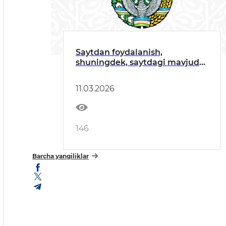
Saytdan foydalanish,
shuningdek, saytdagi mavjud
atamalarning ahamiyati
bo‘yicha yo‘riqnoma
11.03.2026
146
Barcha yangiliklar