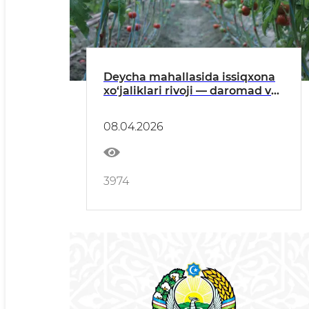
Deycha mahallasida issiqxona
xo‘jaliklari rivoji — daromad va
bandlik manbai
08.04.2026
3974