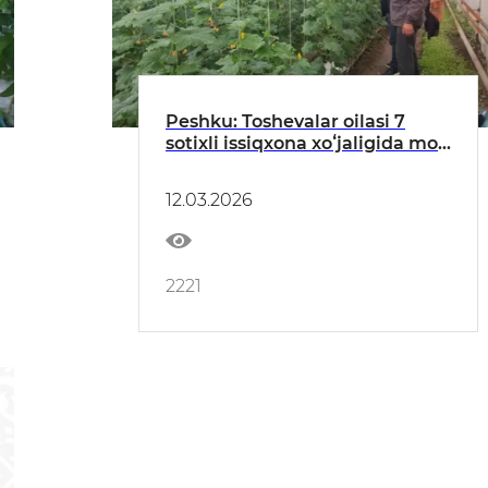
Peshku: Toshevalar oilasi 7
sotixli issiqxona xoʻjaligida moʻl
hosil yetishtirmoqda
12.03.2026
2221