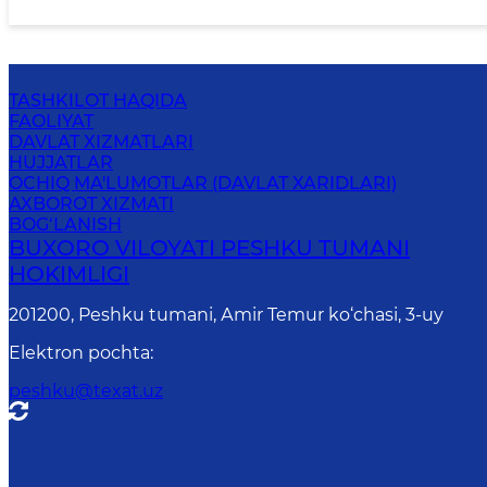
TASHKILOT HAQIDA
FAOLIYAT
DAVLAT XIZMATLARI
HUJJATLAR
OCHIQ MA'LUMOTLAR (DAVLAT XARIDLARI)
AXBOROT XIZMATI
BOG‘LANISH
BUXORO VILOYATI PESHKU TUMANI
HOKIMLIGI
201200, Peshku tumani, Аmir Temur ko‘chasi, 3-uy
Elektron pochta
:
peshku@texat.uz