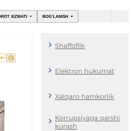
ROT XIZMATI
BOG‘LANISH
Shaffoflik
16
+
Elektron hukumat
Xalqaro hamkorlik
Korrupsiyaga qarshi
kurash