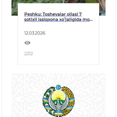
Peshku: Toshevalar oilasi 7
sotixli issiqxona xoʻjaligida moʻl
hosil yetishtirmoqda
12.03.2026
2212