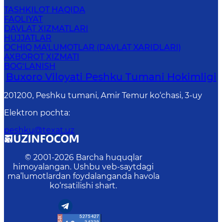
TASHKILOT HAQIDA
FAOLIYAT
DAVLAT XIZMATLARI
HUJJATLAR
OCHIQ MA'LUMOTLAR (DAVLAT XARIDLARI)
AXBOROT XIZMATI
BOG‘LANISH
Buxoro Viloyati Peshku Tumani Hokimligi
201200, Peshku tumani, Аmir Temur ko‘chasi, 3-uy
Elektron pochta
:
peshku@texat.uz
© 2001-
2026
Barcha huquqlar
himoyalangan. Ushbu veb-saytdagi
ma’lumotlardan foydalanganda havola
ko‘rsatilishi shart.