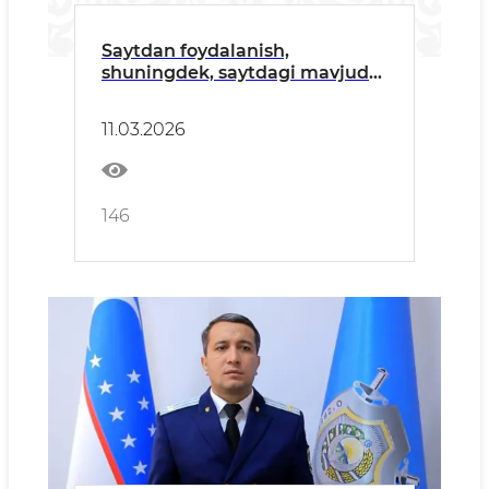
Saytdan foydalanish,
shuningdek, saytdagi mavjud
atamalarning ahamiyati
bo‘yicha yo‘riqnoma
11.03.2026
146