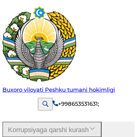
Buxoro viloyati Peshku tumani hokimligi
+998653531631
;
Korrupsiyaga qarshi kurash