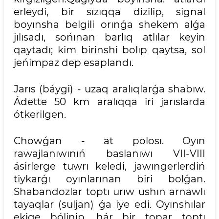
erleydi, bir sızıqqa dizilip, signal
boyınsha belgili orınǵa shekem alǵa
jılısadı, sońınan barlıq atlılar keyin
qaytadı; kim birinshi bolıp qaytsa, sol
jeńimpaz dep esaplandı.
Jarıs (báygi) - uzaq aralıqlarǵa shabıw.
Ádette 50 km aralıqqa iri jarıslarda
ótkerilgen.
Chowǵan - at polosı. Oyın
rawajlanıwınıń baslanıwı VII-VIII
ásirlerge tuwrı keledi, jawıngerlerdiń
tiykarǵı oyınlarınan biri bolǵan.
Shabandozlar toptı urıw ushın arnawlı
tayaqlar (suljan) ǵa iye edi. Oyınshılar
ekige bólinip, hár bir topar toptı