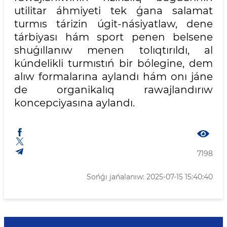
utilitar áhmiyeti tek ǵana salamat
turmıs tárizin úgit-násiyatlaw, dene
tárbiyası hám sport penen belsene
shuǵıllanıw menen tolıqtırıldı, al
kúndelikli turmıstıń bir bólegine, dem
alıw formalarına aylandı hám onı jáne
de organikalıq rawajlandırıw
koncepciyasına aylandı.
7198
Sońǵı jańalanıw: 2025-07-15 15:40:40