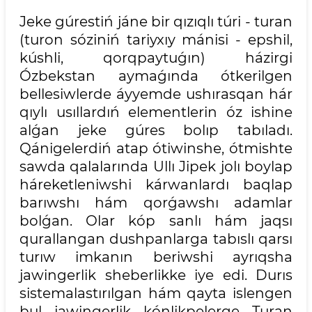
Jeke gúrestiń jáne bir qızıqlı túri - turan
(turon sóziniń tariyxıy mánisi - epshil,
kúshli, qorqpaytuǵın) házirgi
Ózbekstan aymaǵında ótkerilgen
bellesiwlerde áyyemde ushırasqan hár
qıylı usıllardıń elementlerin óz ishine
alǵan jeke gúres bolıp tabıladı.
Qánigelerdiń atap ótiwinshe, ótmishte
sawda qalalarında Ullı Jipek jolı boylap
háreketleniwshi kárwanlardı baqlap
barıwshı hám qorǵawshı adamlar
bolǵan. Olar kóp sanlı hám jaqsı
qurallangan dushpanlarga tabıslı qarsı
turıw imkanın beriwshi ayrıqsha
jawingerlik sheberlikke iye edi. Durıs
sistemalastırılgan hám qayta islengen
bul jawingerlik kónlikpelerge Turan