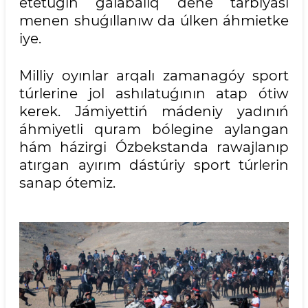
etetuǵın ǵalabalıq dene tárbiyası
menen shuǵıllanıw da úlken áhmietke
iye.
Milliy oyınlar arqalı zamanagóy sport
túrlerine jol ashılatuǵının atap ótiw
kerek. Jámiyettiń mádeniy yadınıń
áhmiyetli quram bólegine aylangan
hám házirgi Ózbekstanda rawajlanıp
atırgan ayırım dástúriy sport túrlerin
sanap ótemiz.