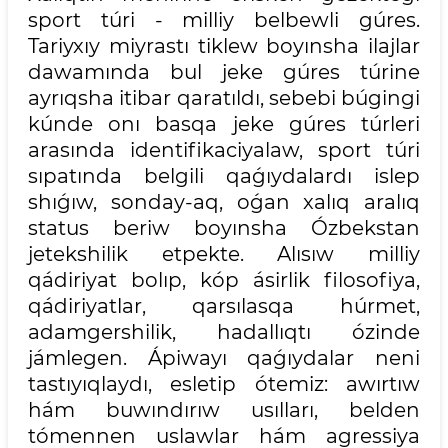
sport túri - milliy belbewli gúres.
Tariyxıy miyrastı tiklew boyınsha ilajlar
dawamında bul jeke gúres túrine
ayrıqsha itibar qaratıldı, sebebi búgingi
kúnde onı basqa jeke gúres túrleri
arasında identifikaciyalaw, sport túri
sıpatında belgili qaǵıydalardı islep
shıǵıw, sonday-aq, oǵan xalıq aralıq
status beriw boyınsha Ózbekstan
jetekshilik etpekte. Alısıw milliy
qádiriyat bolıp, kóp ásirlik filosofiya,
qádiriyatlar, qarsılasqa húrmet,
adamgershilik, hadallıqtı ózinde
jámlegen. Ápiwayı qaǵıydalar neni
tastıyıqlaydı, esletip ótemiz: awırtıw
hám buwındırıw usılları, belden
tómennen uslawlar hám agressiya