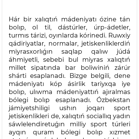
Hár bir xalıqtıń mádeniyatı ózine tán
bolıp, ol til, dástúrler, úrp-ádetler,
turmıs tárizi, oyınlarda kórinedi. Ruwxiy
qádiriyatlar, normalar, jetiskenliklerdiń
miyrasxorlıǵın saqlap qalıw júdá
áhmiyetli, sebebi bul miyras xalıqtıń
millet sipatında bar boliwiniń zárúr
shárti esaplanadı. Bizge belgili, dene
mádeniyatı kóp ásirlik tariyxqa iye
bolıp, ulıwma mádeniyattıń ajıralmas
bólegi bolıp esaplanadı. Ózbekstan
jámiyetshiligi ushın joqarı sport
jetiskenlikleri de, xalıqtıń sociallıq yadın
sáwlelendiretuǵın milliy sport túrleri
ayqın quram bólegi bolıp xızmet