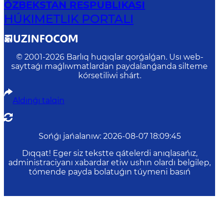
ÓZBEKSTAN RESPUBLIKASI
HÚKIMETLIK PORTALI
© 2001-
2026
Barlıq huqıqlar qorǵalǵan. Usı web-
sayttaǵı maǵlıwmatlardan paydalanǵanda silteme
kórsetiliwi shárt.
Aldınǵı talqin
Sońǵı jańalanıw
:
2026-08-07 18:09:45
Dıqqat! Eger siz tekstte qátelerdi anıqlasańız,
administraciyanı xabardar etiw ushın olardı belgilep,
tómende payda bolatuǵın túymeni basıń