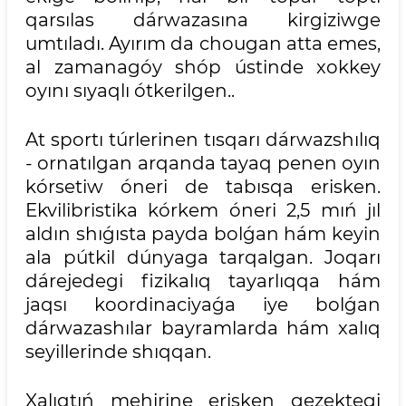
qarsılas dárwazasına kirgiziwge
umtıladı. Ayırım da chougan atta emes,
al zamanagóy shóp ústinde xokkey
oyını sıyaqlı ótkerilgen..
At sportı túrlerinen tısqarı dárwazshılıq
- ornatılgan arqanda tayaq penen oyın
kórsetiw óneri de tabısqa erisken.
Ekvilibristika kórkem óneri 2,5 mıń jıl
aldın shıǵısta payda bolǵan hám keyin
ala pútkil dúnyaga tarqalgan. Joqarı
dárejedegi fizikalıq tayarlıqqa hám
jaqsı koordinaciyaǵa iye bolǵan
dárwazashılar bayramlarda hám xalıq
seyillerinde shıqqan.
Xalıqtıń mehirine erisken gezektegi