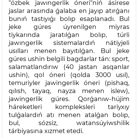
"ózbek jawıngerlik óneri"niń ásirese
jaslar arasında ǵalaba en jayıp atırǵanı
bunıń tastıyıǵı bolıp esaplanadı. Bul
jeke gúres úyrenilgen miyras
tiykarında jaratılǵan bolıp, túrli
jawıngerlik sistemalardıń nátiyjeli
usılları menen bayıtılǵan. Bul jeke
gúres ushin belgili bagdarlar tán: sport,
salamatlandırıw (40 jastan asqanlar
ushin), qol óneri (qolda 3000 usıl),
temuriyler jawingerlik óneri (pishaq,
qılısh, tayaq, nayza menen islew),
jawingerlik gúres. Qorǵanıw-hújim
háreketleri kompleksleri tariyxıy
tulǵalardıń atı menen atalǵan bolıp,
bul, sózsiz, watansúyiwshilik
tárbiyasına xızmet etedi.