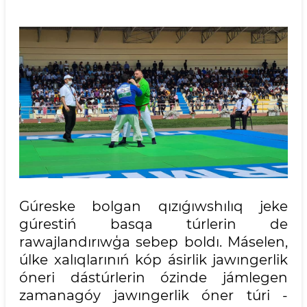
Gúreske bolgan qızıǵıwshılıq jeke
gúrestiń basqa túrlerin de
rawajlandırıwģa sebep boldı. Máselen,
úlke xalıqlarınıń kóp ásirlik jawıngerlik
óneri dástúrlerin ózinde jámlegen
zamanagóy jawıngerlik óner túri -