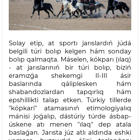
Solay etip, at sportı jarıslardıń júdá
belgili túri bolıp kelgen hám sonday
bolıp qalmaqta. Máselen, kókparı (ılaq)
- at jarıslarınıń bir túri bolıp, biziń
eramızǵa shekemgi II-III ásir
baslarında qáliplesken hám
shabandozlardan tapqırlıq hám
epshillikti talap etken. Túrkiy tillerde
"kópkari" atamasınıń etimologiyalıq
mánisi joǵalıp, dástúriy túrde ásbap-
úskene atı menen "ılaq" dep atala
baslaǵan. Jarısta júz atlı aldında eshki