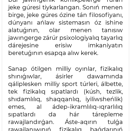
jeke gúresi tiykarlangan. Sonıń menen
birge, jeke gúres ózine tán filosofiyanı,
dúnyanı ańlaw sistemasın óz ishine
alatuǵının, olar menen tanısıw
jawıngerge zárúr psixologiyalıq tayarlıq
dárejesine erisiw imkaniyatın
beretuǵının esapqa alıw kerek.
Sanap ótilgen milliy oyınlar, fizikalıq
shınıǵıwlar, ásirler dawamında
qáliplesken milliy sport túrleri, álbette,
tek fizikalıq sıpatlardı (kúsh, tezlik,
shıdamlılıq, shaqqanlıq, iyiliwsheńlik)
emes, al ádep-ikramlılıq-ıqrarlılıq
sıpatlardı da hár tárepleme
rawajlandırǵan. Áste-aqırın tulǵa
rawajlanıwınıń fizikalıq baǵdarınıń