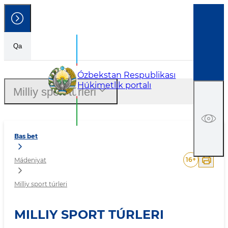
Qa
Milliy sport túrleri
Ózbekstan Respublikası
Húkimetlik portalı
Milliy sport túrleri
Bas bet
16
+
Mádeniyat
Milliy sport túrleri
MILLIY SPORT TÚRLERI