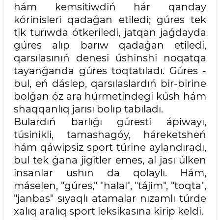
hám kemsitiwdiń hár qanday
kórinisleri qadaǵan etiledi; gúres tek
tik turıwda ótkeriledi, jatqan jaǵdayda
gúres alıp barıw qadaǵan etiledi,
qarsılasınıń denesi úshinshi noqatqa
tayanǵanda gúres toqtatıladı. Gúres -
bul, eń dáslep, qarsılaslardıń bir-birine
bolǵan óz ara húrmetindegi kúsh hám
shaqqanlıq jarısı bolıp tabıladı.
Bulardıń barlıǵı gúresti ápiwayı,
túsinikli, tamashagóy, háreketsheń
hám qáwipsiz sport túrine aylandıradı,
bul tek ǵana jigitler emes, al jası úlken
insanlar ushın da qolaylı. Hám,
máselen, "gúres," "halal", "tájim", "toqta",
"janbas" sıyaqlı atamalar nızamlı túrde
xalıq aralıq sport leksikasına kirip keldi.