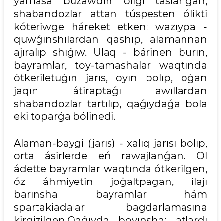
yamasa buzawdıń óligi taslanǵan;
shabandozlar attan túspesten ólikti
kóteriwge háreket etken; wazıypa -
quwǵınshılardan qashıp, alamannan
ajıralıp shıǵıw. Ulaq - bárinen burın,
bayramlar, toy-tamashalar waqtında
ótkeriletuǵın jarıs, oyın bolıp, oǵan
jaqın átiraptaǵı awıllardan
shabandozlar tartılıp, qaǵıydaǵa bola
eki toparǵa bólinedi.
Alaman-baygi (jarıs) - xalıq jarısı bolıp,
orta ásirlerde eń rawajlanǵan. Ol
ádette bayramlar waqtında ótkerilgen,
óz áhmiyetin joģaltpagan, ilajı
barınsha bayramlar hám
spartakiadalar bagdarlamasına
kirgizilgen.Qaǵıyda boyınsha: atlardı