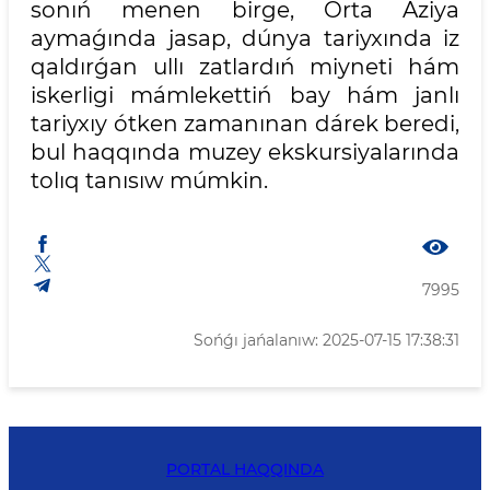
sonıń menen birge, Orta Aziya
aymaǵında jasap, dúnya tariyxında iz
qaldırǵan ullı zatlardıń miyneti hám
iskerligi mámlekettiń bay hám janlı
tariyxıy ótken zamanınan dárek beredi,
bul haqqında muzey ekskursiyalarında
tolıq tanısıw múmkin.
7995
Sońǵı jańalanıw: 2025-07-15 17:38:31
PORTAL HAQQINDA