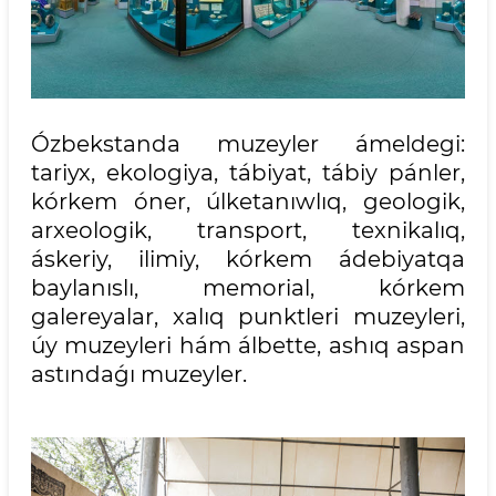
Ózbekstanda muzeyler ámeldegi:
tariyx, ekologiya, tábiyat, tábiy pánler,
kórkem óner, úlketanıwlıq, geologik,
arxeologik, transport, texnikalıq,
áskeriy, ilimiy, kórkem ádebiyatqa
baylanıslı, memorial, kórkem
galereyalar, xalıq punktleri muzeyleri,
úy muzeyleri hám álbette, ashıq aspan
astındaǵı muzeyler.