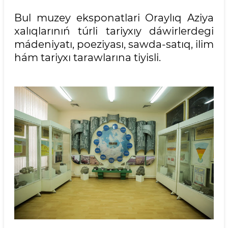
Bul muzey eksponatlari Oraylıq Aziya
xalıqlarınıń túrli tariyxıy dáwirlerdegi
mádeniyatı, poeziyası, sawda-satıq, ilim
hám tariyxı tarawlarına tiyisli.