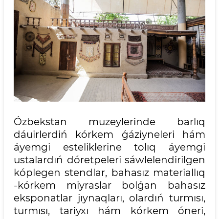
Ózbekstan muzeylerinde barlıq
dáuirlerdiń kórkem ǵáziyneleri hám
áyemgi esteliklerine tolıq áyemgi
ustalardıń dóretpeleri sáwlelendirilgen
kóplegen stendlar, bahasız materiallıq
-kórkem miyraslar bolǵan bahasız
eksponatlar jıynaqları, olardıń turmısı,
turmısı, tariyxı hám kórkem óneri,