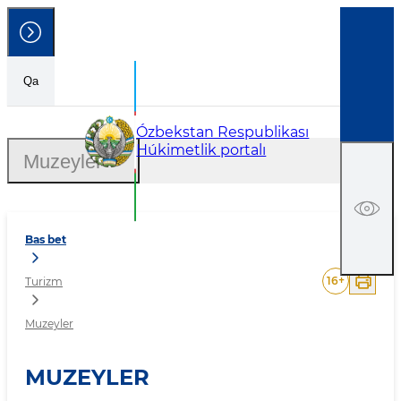
Qa
Muzeyler
Ózbekstan Respublikası
Húkimetlik portalı
Muzeyler
Bas bet
16
+
Turizm
Muzeyler
MUZEYLER