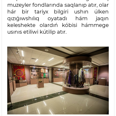
muzeyler fondlarında saqlanıp atır, olar
hár bir tariyx bilgiri ushın úlken
qızıǵıwshılıq oyatadı hám jaqın
keleshekte olardıń kóbisi hámmege
usınıs etiliwi kútilip atır.