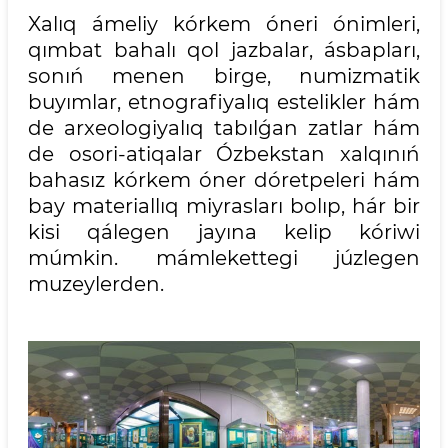
Xalıq ámeliy kórkem óneri ónimleri,
qımbat bahalı qol jazbalar, ásbapları,
sonıń menen birge, numizmatik
buyımlar, etnografiyalıq estelikler hám
de arxeologiyalıq tabılǵan zatlar hám
de osori-atiqalar Ózbekstan xalqınıń
bahasız kórkem óner dóretpeleri hám
bay materiallıq miyrasları bolıp, hár bir
kisi qálegen jayına kelip kóriwi
múmkin. mámlekettegi júzlegen
muzeylerden.