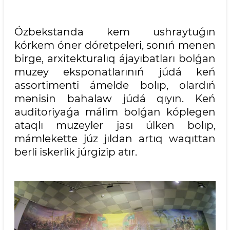
Ózbekstanda kem ushraytuǵın
kórkem óner dóretpeleri, sonıń menen
birge, arxitekturalıq ájayıbatları bolǵan
muzey eksponatlarınıń júdá keń
assortimenti ámelde bolıp, olardıń
mənisin bahalaw júdá qıyın. Keń
auditoriyaǵa málim bolǵan kóplegen
ataqlı muzeyler jası úlken bolıp,
mámlekette júz jıldan artıq waqıttan
berli iskerlik júrgizip atır.