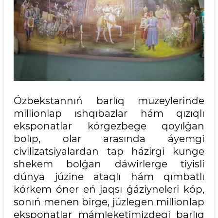
Ózbekstannıń barlıq muzeylerinde
millionlap ıshqıbazlar hám qızıqlı
eksponatlar kórgezbege qoyılǵan
bolıp, olar arasında áyemgi
civilizatsiyalardan tap házirgi kunge
shekem bolǵan dáwirlerge tiyisli
dúnya júzine ataqlı hám qımbatlı
kórkem óner eń jaqsı ǵáziyneleri kóp,
sonıń menen birge, júzlegen millionlap
eksponatlar mámleketimizdegi barlıq