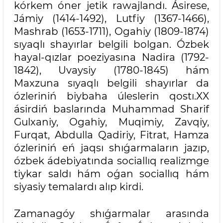
kórkem óner jetik rawajlandı. Ásirese,
Jámiy (1414-1492), Lutfiy (1367-1466),
Mashrab (1653-1711), Ogahiy (1809-1874)
sıyaqlı shayırlar belgili bolgan. Ózbek
hayal-qızlar poeziyasına Nadira (1792-
1842), Uvaysiy (1780-1845) hám
Maxzuna sıyaqlı belgili shayırlar da
ózleriniń biybaha úleslerin qostı.XX
ásirdiń baslarında Muhammad Sharif
Gulxaniy, Ogahiy, Muqimiy, Zavqiy,
Furqat, Abdulla Qadiriy, Fitrat, Hamza
ózleriniń eń jaqsı shıǵarmaların jazıp,
ózbek ádebiyatında sociallıq realizmge
tiykar saldı hám oǵan sociallıq hám
siyasiy temalardı alıp kirdi.
Zamanagóy shıǵarmalar arasında