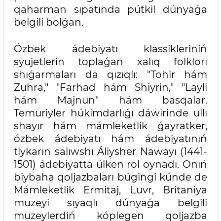
qaharman sıpatında pútkil dúnyaǵa
belgili bolǵan.
Ózbek ádebiyatı klassikleriniń
syujetlerin toplaǵan xalıq folklorı
shıǵarmaları da qızıqlı: "Tohir hám
Zuhra," "Farhad hám Shiyrin," "Layli
hám Majnun" hám basqalar.
Temuriyler húkimdarlıǵı dáwirinde ullı
shayır hám mámleketlik ǵayratker,
ózbek ádebiyatı hám ádebiyatınıń
tiykarın salıwshı Áliysher Nawayı (1441-
1501) ádebiyatta úlken rol oynadı. Onıń
biybaha qoljazbaları búgingi kúnde de
Mámleketlik Ermitaj, Luvr, Britaniya
muzeyi sıyaqlı dúnyaǵa belgili
muzeylerdiń kóplegen qoljazba