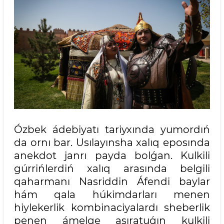
Ózbek ádebiyatı tariyxında yumordıń
da ornı bar. Usılayınsha xalıq eposında
anekdot janrı payda bolǵan. Kulkili
gúrrińlerdiń xalıq arasında belgili
qaharmanı Nasriddin Áfendi baylar
hám qala húkimdarları menen
hiylekerlik kombinaciyalardı sheberlik
penen ámelge asıratuǵın kulkili