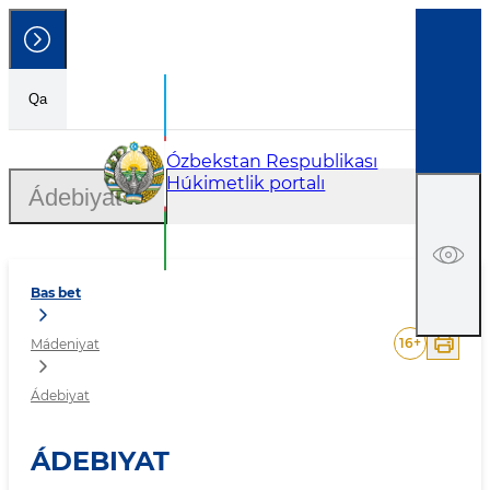
Qa
Ádebiyat
Ózbekstan Respublikası
Húkimetlik portalı
Ádebiyat
Bas bet
16
+
Mádeniyat
Ádebiyat
ÁDEBIYAT