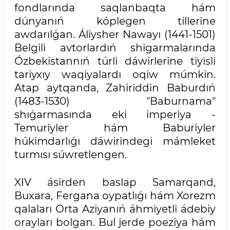
fondlarında saqlanbaqta hám
dúnyanıń kóplegen tillerine
awdarılǵan. Áliysher Nawayı (1441-1501)
Belgili avtorlardıń shigarmalarında
Ózbekistannıń túrli dáwirlerine tiyisli
tariyxıy waqiyalardı oqiw múmkin.
Atap aytqanda, Zahiriddin Baburdıń
(1483-1530) "Baburnama"
shıǵarmasında eki imperiya -
Temuriyler hám Baburiyler
húkimdarlıǵı dáwirindegi mámleket
turmısı súwretlengen.
XIV ásirden baslap Samarqand,
Buxara, Fergana oypatlıǵı hám Xorezm
qalaları Orta Aziyanıń áhmiyetli ádebiy
orayları bolgan. Bul jerde poeziya hám