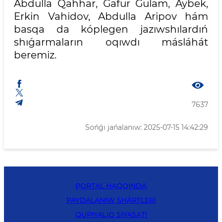
Abdulla Qahhar, Ǵafur Ǵulam, Aybek,
Erkin Vahidov, Abdulla Aripov hám
basqa da kóplegen jazıwshılardıń
shıǵarmaların oqıwdı másláhát
beremiz.
7637
Sońǵı jańalanıw: 2025-07-15 14:42:29
PORTAL HAQQINDA
PAYDALANIW SHÁRTLERI
QUPIYALIQ SIYASATI