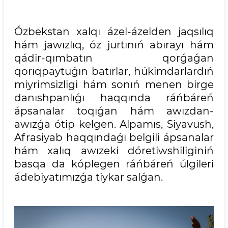
Ózbekstan xalqı ázel-ázelden jaqsılıq
hám jawızlıq, óz jurtınıń abırayı hám
qádir-qımbatın qorǵaǵan
qorıqpaytuǵın batırlar, húkimdarlardıń
miyrimsizligi hám sonıń menen birge
danıshpanlıǵı haqqında ráńbáreń
ápsanalar toqıǵan hám awızdan-
awızǵa ótip kelgen. Alpamıs, Siyavush,
Afrasiyab haqqındaǵı belgili ápsanalar
hám xalıq awızeki dóretiwshiliginiń
basqa da kóplegen ráńbáreń úlgileri
ádebiyatımızǵa tiykar salǵan.