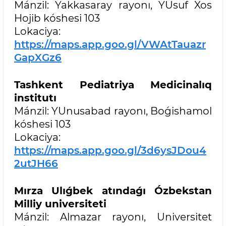
Mánzil: Yakkasaray rayonı, YUsuf Xos
Hojib kóshesi 103
Lokaciya:
https://maps.app.goo.gl/VWAtTauazr
GapXGz6
Tashkent Pediatriya Medicinalıq
institutı
Mánzil: YUnusabad rayonı, Boǵishamol
kóshesi 103
Lokaciya:
https://maps.app.goo.gl/3d6ysJDou4
2utJH66
Mırza Ulıǵbek atındaǵı Ózbekstan
Milliy universiteti
Mánzil: Almazar rayonı, Universitet