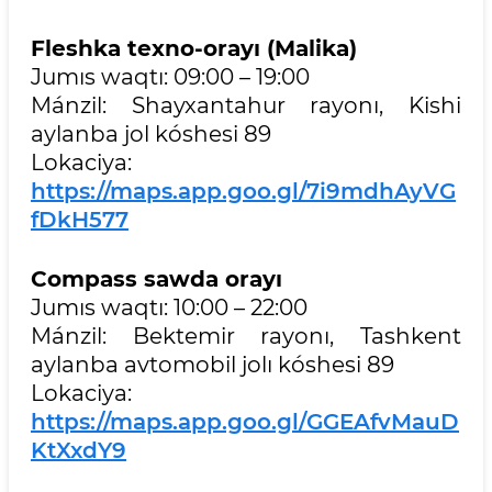
Fleshka texno-orayı (Malika)
Jumıs waqtı: 09:00 – 19:00
Mánzil: Shayxantahur rayonı, Kishi
aylanba jol kóshesi 89
Lokaciya:
https://maps.app.goo.gl/7i9mdhAyVG
fDkH577
Compass sawda orayı
Jumıs waqtı: 10:00 – 22:00
Mánzil: Bektemir rayonı, Tashkent
aylanba avtomobil jolı kóshesi 89
Lokaciya:
https://maps.app.goo.gl/GGEAfvMauD
KtXxdY9