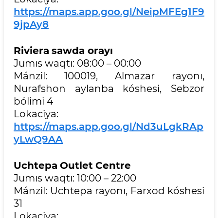
https://maps.app.goo.gl/NeipMFEg1F9
9jpAy8
Riviera
sawda orayı
Jumıs waqtı: 08:00 – 00:00
Mánzil: 100019, Almazar rayonı,
Nurafshon aylanba kóshesi, Sebzor
bólimi 4
Lokaciya:
https://maps.app.goo.gl/Nd3uLgkRAp
yLwQ9AA
Uchtepa
Outlet
Centre
Jumıs waqtı: 10:00 – 22:00
Mánzil: Uchtepa rayonı, Farxod kóshesi
31
Lokaciya: