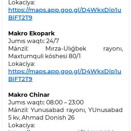
Lokaciya:
https://maps.app.goo.gl/D4WkxDip1u
BiFT2T9
Makro Ekopark
Jumıs waqtı: 24/7
Mánzil: Mırza-Ulıǵbek rayonı,
Maxtumquli kóshesi 80/1
Lokaciya:
https://maps.app.goo.gl/D4WkxDip1u
BiFT2T9
Makro Chinar
Jumıs waqtı: 08:00 – 23:00
Mánzil: Yunusabad rayonı, YUnusabad
5 kv, Ahmad Donish 26
Lokaciya: