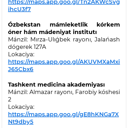
https://maps.app.goo.gl/Tn2AKWcSvg
ihcU3f7
Ózbekstan mámleketlik kórkem
óner hám mádeniyat institutı
Mánzil: Mırza-Ulıǵbek rayonı, Jalańash
dógerek 127A
Lokaciya:
https://maps.app.goo.gl/AKUVMXaMxi
J65Cbx6
Tashkent medicina akademiyası
Mánzil: Almazar rayonı, Farobiy kóshesi
2
Lokaciya:
https://maps.app.goo.gl/gE8hKNGa7X
Nt9dby5