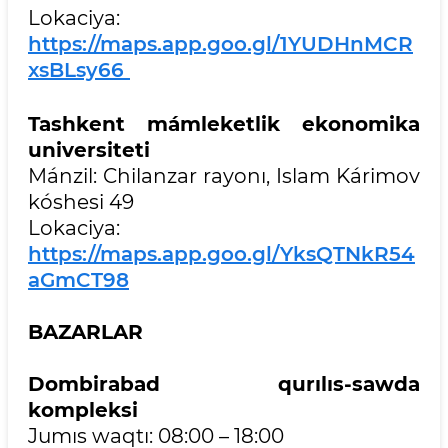
Lokaciya:
https://maps.app.goo.gl/1YUDHnMCR
xsBLsy66
Tashkent mámleketlik ekonomika
universiteti
Mánzil: Chilanzar rayonı, Islam Kárimov
kóshesi 49
Lokaciya:
https://maps.app.goo.gl/YksQTNkR54
aGmCT98
BAZARLAR
Dombirabad qurılıs-sawda
kompleksi
Jumıs waqtı: 08:00 – 18:00