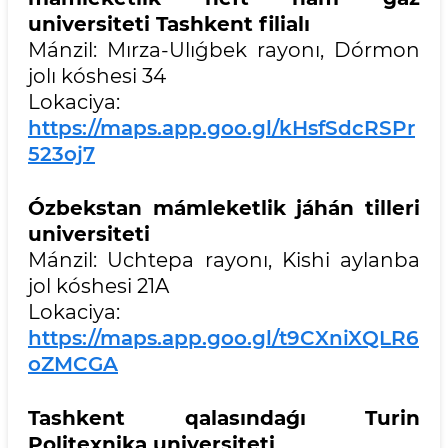
universiteti Tashkent filialı
Mánzil: Mırza-Ulıǵbek rayonı, Dórmon
jolı kóshesi 34
Lokaciya:
https://maps.app.goo.gl/kHsfSdcRSPr
523oj7
Ózbekstan mámleketlik jáhán tilleri
universiteti
Mánzil: Uchtepa rayonı, Kishi aylanba
jol kóshesi 21A
Lokaciya:
https://maps.app.goo.gl/t9CXniXQLR6
oZMCGA
Tashkent qalasındaǵı Turin
Politexnika universiteti