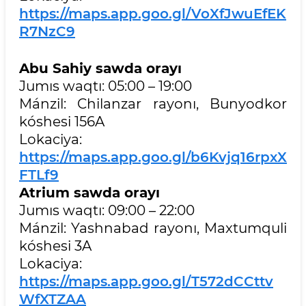
https://maps.app.goo.gl/VoXfJwuEfEK
R7NzC9
Abu Sahiy sawda orayı
Jumıs waqtı: 05:00 – 19:00
Mánzil: Chilanzar rayonı, Bunyodkor
kóshesi 156A
Lokaciya:
https://maps.app.goo.gl/b6Kvjq16rpxX
FTLf9
Atrium sawda orayı
Jumıs waqtı: 09:00 – 22:00
Mánzil: Yashnabad rayonı, Maxtumquli
kóshesi 3A
Lokaciya:
https://maps.app.goo.gl/T572dCCttv
WfXTZAA