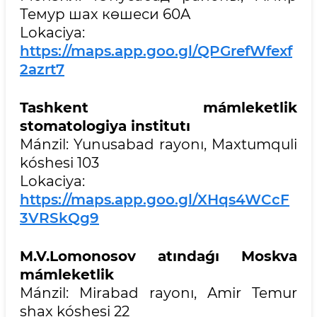
Темур шах көшеси 60A
Lokaciya:
https://maps.app.goo.gl/QPGrefWfexf
2azrt7
Tashkent mámleketlik
stomatologiya institutı
Mánzil: Yunusabad rayonı, Maxtumquli
kóshesi 103
Lokaciya:
https://maps.app.goo.gl/XHqs4WCcF
3VRSkQg9
M.V.Lomonosov atındaǵı Moskva
mámleketlik
Mánzil: Mirabad rayonı, Amir Temur
shax kóshesi 22