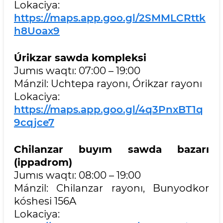
Lokaciya:
https://maps.app.goo.gl/2SMMLCRttk
h8Uoax9
Úrikzar sawda kompleksi
Jumıs waqtı: 07:00 – 19:00
Mánzil: Uchtepa rayonı, Órikzar rayonı
Lokaciya:
https://maps.app.goo.gl/4q3PnxBT1q
9cqjce7
Chilanzar buyım sawda bazarı
(ippadrom)
Jumıs waqtı: 08:00 – 19:00
Mánzil: Chilanzar rayonı, Bunyodkor
kóshesi 156A
Lokaciya: