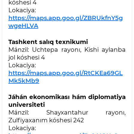
kóshesi 4
Lokaciya:
https://maps.app.goo.gl/ZBRUkfnY5g
wgeHLVA
Tashkent salıq texnikumi
Mánzil: Uchtepa rayonı, Kishi aylanba
jol kóshesi 4
Lokaciya:
https://maps.app.goo.gl/RtCKEa69GL
Mk5kMb9
Jáhán ekonomikası hám diplomatiya
universiteti
Mánzil: Shayxantahur rayonı,
Zulfiyaxanım kóshesi 242
Lokaciya: