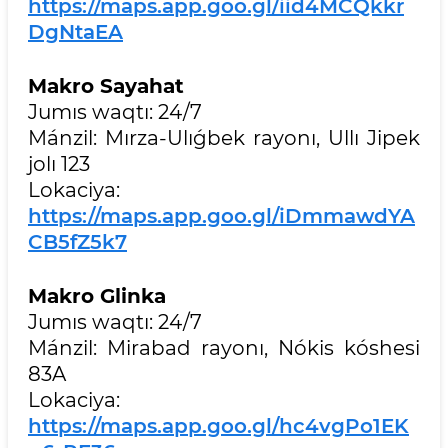
https://maps.app.goo.gl/iid4MCQkkr
DgNtaEA
Makro Sayahat
Jumıs waqtı: 24/7
Mánzil: Mırza-Ulıǵbek rayonı, Ullı Jipek
jolı 123
Lokaciya:
https://maps.app.goo.gl/iDmmawdYA
CB5fZ5k7
Makro Glinka
Jumıs waqtı: 24/7
Mánzil: Mirabad rayonı, Nókis kóshesi
83A
Lokaciya:
https://maps.app.goo.gl/hc4vgPo1EK