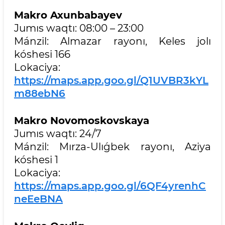
Makro Axunbabayev
Jumıs waqtı: 08:00 – 23:00
Mánzil: Almazar rayonı, Keles jolı
kóshesi 166
Lokaciya:
https://maps.app.goo.gl/Q1UVBR3kYL
m88ebN6
Makro Novomoskovskaya
Jumıs waqtı: 24/7
Mánzil: Mırza-Ulıǵbek rayonı, Aziya
kóshesi 1
Lokaciya:
https://maps.app.goo.gl/6QF4yrenhC
neEeBNA