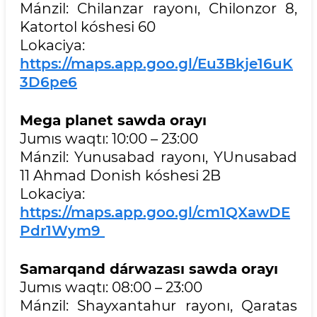
Mánzil: Chilanzar rayonı, Chilonzor 8,
Katortol kóshesi 60
Lokaciya:
https://maps.app.goo.gl/Eu3Bkje16uK
3D6pe6
Mega planet sawda orayı
Jumıs waqtı: 10:00 – 23:00
Mánzil: Yunusabad rayonı, YUnusabad
11 Ahmad Donish kóshesi 2B
Lokaciya:
https://maps.app.goo.gl/cm1QXawDE
Pdr1Wym9
Samarqand dárwazası sawda orayı
Jumıs waqtı: 08:00 – 23:00
Mánzil: Shayxantahur rayonı, Qaratas