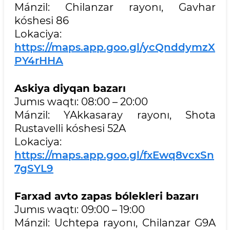
Mánzil: Chilanzar rayonı, Gavhar
kóshesi 86
Lokaciya:
https://maps.app.goo.gl/ycQnddymzX
PY4rHHA
Askiya diyqan bazarı
Jumıs waqtı: 08:00 – 20:00
Mánzil: YAkkasaray rayonı, Shota
Rustavelli kóshesi 52A
Lokaciya:
https://maps.app.goo.gl/fxEwq8vcxSn
7gSYL9
Farxad avto zapas bólekleri bazarı
Jumıs waqtı: 09:00 – 19:00
Mánzil: Uchtepa rayonı, Chilanzar G9A