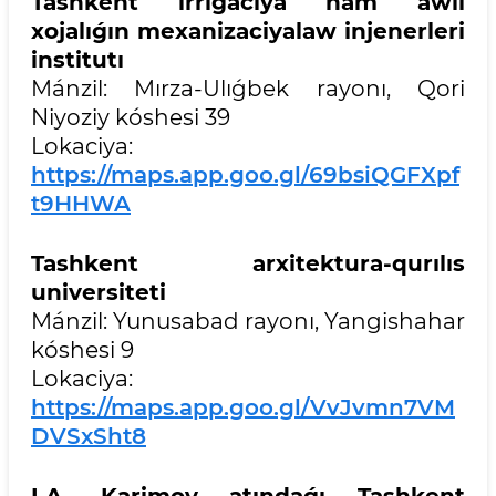
Tashkent irrigaciya hám awıl
xojalıǵın mexanizaciyalaw injenerleri
institutı
Mánzil: Mırza-Ulıǵbek rayonı, Qori
Niyoziy kóshesi 39
Lokaciya:
https://maps.app.goo.gl/69bsiQGFXpf
t9HHWA
Tashkent arxitektura-qurılıs
universiteti
Mánzil: Yunusabad rayonı, Yangishahar
kóshesi 9
Lokaciya:
https://maps.app.goo.gl/VvJvmn7VM
DVSxSht8
I.A. Karimov atındaǵı Tashkent