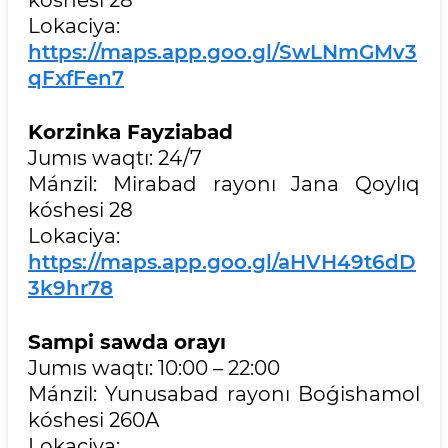
Lokaciya:
https://maps.app.goo.gl/SwLNmGMv3
qFxfFen7
Korzinka Fayziabad
Jumıs waqtı: 24/7
Mánzil: Mirabad rayonı Jana Qoylıq
kóshesi 28
Lokaciya:
https://maps.app.goo.gl/aHVH49t6dD
3k9hr78
Sampi sawda orayı
Jumıs waqtı: 10:00 – 22:00
Mánzil: Yunusabad rayonı Boǵishamol
kóshesi 260A
Lokaciya: