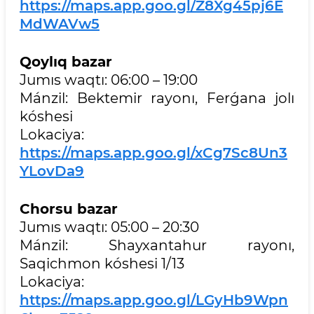
https://maps.app.goo.gl/Z8Xg45pj6E
MdWAVw5
Qoylıq bazar
Jumıs waqtı: 06:00 – 19:00
Mánzil: Bektemir rayonı, Ferǵana jolı
kóshesi
Lokaciya:
https://maps.app.goo.gl/xCg7Sc8Un3
YLovDa9
Chorsu bazar
Jumıs waqtı: 05:00 – 20:30
Mánzil: Shayxantahur rayonı,
Saqichmon kóshesi 1/13
Lokaciya:
https://maps.app.goo.gl/LGyHb9Wpn