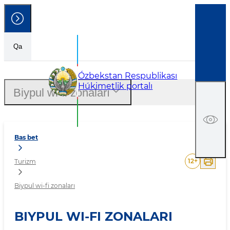
Qa
Biypul wi-fi zonaları
Ózbekstan Respublikası
Húkimetlik portalı
Biypul wi-fi zonaları
Bas bet
12
+
Turizm
Biypul wi-fi zonaları
BIYPUL WI-FI ZONALARI