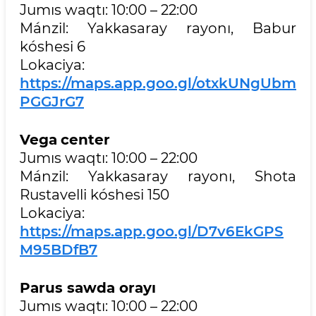
Jumıs waqtı: 10:00 – 22:00
Mánzil: Yakkasaray rayonı, Babur
kóshesi 6
Lokaciya:
https://maps.app.goo.gl/otxkUNgUbm
PGGJrG7
Vega
center
Jumıs waqtı: 10:00 – 22:00
Mánzil: Yakkasaray rayonı, Shota
Rustavelli kóshesi 150
Lokaciya:
https://maps.app.goo.gl/D7v6EkGPS
M95BDfB7
Parus sawda orayı
Jumıs waqtı: 10:00 – 22:00