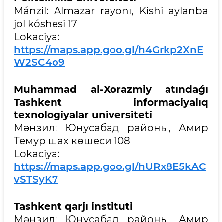
Mánzil: Almazar rayonı, Kishi aylanba
jol kóshesi 17
Lokaciya:
https://maps.app.goo.gl/h4Grkp2XnE
W2SC4o9
Muhammad al-Xorazmiy atındaǵı
Tashkent informaciyalıq
texnologiyalar universiteti
Мәнзил: Юнусабад районы, Амир
Темур шах көшеси 108
Lokaciya:
https://maps.app.goo.gl/hURx8E5kAC
vSTSyK7
Tashkent qarjı instituti
Мәнзил: Юнусабад районы, Амир