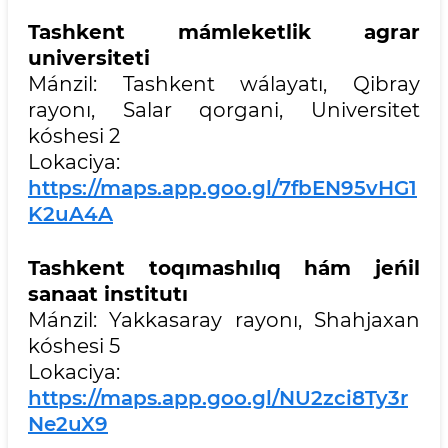
Tashkent mámleketlik agrar
universiteti
Mánzil: Tashkent wálayatı, Qibray
rayonı, Salar qorgani, Universitet
kóshesi 2
Lokaciya:
https://maps.app.goo.gl/7fbEN95vHG1
K2uA4A
Tashkent toqımashılıq hám jeńil
sanaat institutı
Mánzil: Yakkasaray rayonı, Shahjaxan
kóshesi 5
Lokaciya:
https://maps.app.goo.gl/NU2zci8Ty3r
Ne2uX9