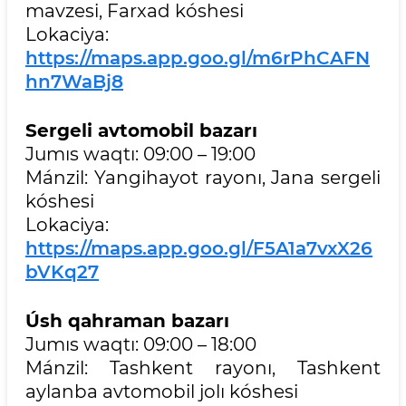
mavzesi, Farxad kóshesi
Lokaciya:
https://maps.app.goo.gl/m6rPhCAFN
hn7WaBj8
Sergeli avtomobil bazarı
Jumıs waqtı: 09:00 – 19:00
Mánzil: Yangihayot rayonı, Jana sergeli
kóshesi
Lokaciya:
https://maps.app.goo.gl/F5A1a7vxX26
bVKq27
Úsh qahraman bazarı
Jumıs waqtı: 09:00 – 18:00
Mánzil: Tashkent rayonı, Tashkent
aylanba avtomobil jolı kóshesi