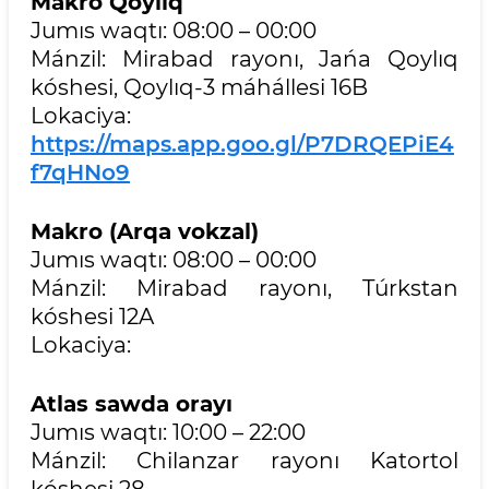
Makro Qoyliq
Jumıs waqtı: 08:00 – 00:00
Mánzil: Mirabad rayonı, Jańa Qoylıq
kóshesi, Qoylıq-3 máhállesi 16B
Lokaciya:
https://maps.app.goo.gl/P7DRQEPiE4
f7qHNo9
Makro (Arqa vokzal)
Jumıs waqtı: 08:00 – 00:00
Mánzil: Mirabad rayonı, Túrkstan
kóshesi 12A
Lokaciya:
Atlas sawda orayı
Jumıs waqtı: 10:00 – 22:00
Mánzil: Chilanzar rayonı Katortol
kóshesi 28