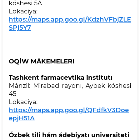
kóshesi 5A
Lokaciya:
https://maps.app.goo.gl/KdzhVFbjZLE
SPj5Y7
OQÍW MÁKEMELERI
Tashkent farmacevtika institutı
Mánzil: Mirabad rayonı, Aybek kóshesi
45
Lokaciya:
https://maps.app.goo.gl/QFdfkV3Doe
epjH51A
Ózbek tili hám ádebiyatı universiteti