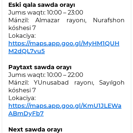
Eski qala sawda orayı
Jumıs waqtı: 10:00 – 23:00
Mánzil: Almazar rayonı, Nurafshon
kóshesi 7
Lokaciya:
https://maps.app.goo.gl/MyHM1QUH
M2dQL7vu5
Paytaxt sawda orayı
Jumıs waqtı: 10:00 – 22:00
Mánzil: YUnusabad rayonı, Sayılgoh
kóshesi 7
Lokaciya:
https://maps.app.goo.gl/KmU1JLEWa
ABmDyFb7
Next sawda orayı