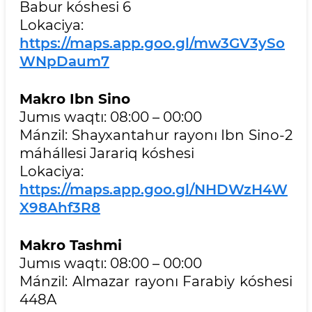
Babur kóshesi 6
Lokaciya:
https://maps.app.goo.gl/mw3GV3ySo
WNpDaum7
Makro Ibn Sino
Jumıs waqtı: 08:00 – 00:00
Mánzil: Shayxantahur rayonı Ibn Sino-2
máhállesi Jarariq kóshesi
Lokaciya:
https://maps.app.goo.gl/NHDWzH4W
X98Ahf3R8
Makro Tashmi
Jumıs waqtı: 08:00 – 00:00
Mánzil: Almazar rayonı Farabiy kóshesi
448A