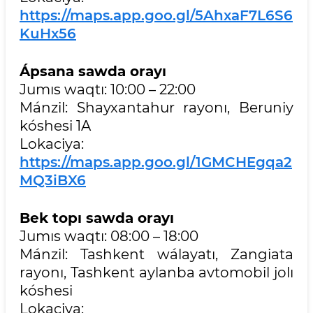
https://maps.app.goo.gl/5AhxaF7L6S6
KuHx56
Ápsana sawda orayı
Jumıs waqtı: 10:00 – 22:00
Mánzil: Shayxantahur rayonı, Beruniy
kóshesi 1A
Lokaciya:
https://maps.app.goo.gl/1GMCHEgqa2
MQ3iBX6
Bek topı sawda orayı
Jumıs waqtı: 08:00 – 18:00
Mánzil: Tashkent wálayatı, Zangiata
rayonı, Tashkent aylanba avtomobil jolı
kóshesi
Lokaciya: