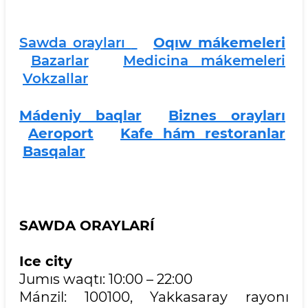
Sawda orayları
Oqıw mákemeleri
Bazarlar
Medicina mákemeleri
Vokzallar
Mádeniy baqlar
Biznes orayları
Aeroport
Kafe hám restoranlar
Basqalar
SAWDA ORAYLARÍ
Ice city
Jumıs waqtı: 10:00 – 22:00
Mánzil: 100100, Yakkasaray rayonı