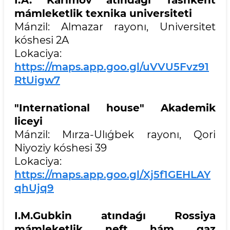
mámleketlik texnika universiteti
Mánzil: Almazar rayonı, Universitet
kóshesi 2A
Lokaciya:
https://maps.app.goo.gl/uVVU5Fvz91
RtUigw7
"International house" Akademik
liceyi
Mánzil: Mırza-Ulıǵbek rayonı, Qori
Niyoziy kóshesi 39
Lokaciya:
https://maps.app.goo.gl/Xj5f1GEHLAY
qhUjq9
I.M.Gubkin atındaǵı Rossiya
mámleketlik neft hám gaz