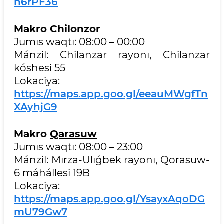
n6rPF36
Makro Chilonzor
Jumıs waqtı: 08:00 – 00:00
Mánzil: Chilanzar rayonı, Chilanzar
kóshesi 55
Lokaciya:
https://maps.app.goo.gl/eeauMWgfTn
XAyhjG9
Makro
Qarasuw
Jumıs waqtı: 08:00 – 23:00
Mánzil: Mırza-Ulıǵbek rayonı, Qorasuw-
6 máhállesi 19B
Lokaciya:
https://maps.app.goo.gl/YsayxAqoDG
mU79Gw7