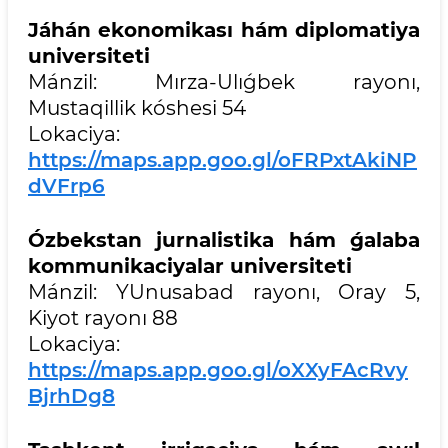
Jáhán ekonomikası hám diplomatiya
universiteti
Mánzil: Mırza-Ulıǵbek rayonı,
Mustaqillik kóshesi 54
Lokaciya:
https://maps.app.goo.gl/oFRPxtAkiNP
dVFrp6
Ózbekstan jurnalistika hám ǵalaba
kommunikaciyalar universiteti
Mánzil: YUnusabad rayonı, Oray 5,
Kiyot rayonı 88
Lokaciya:
https://maps.app.goo.gl/oXXyFAcRvy
BjrhDg8