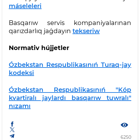
máseleleri
Basqarıw servis kompaniyalarınan
qarızdarlıq jaǵdayın
tekseriw
Normativ hújjetler
Ózbekstan Respublikasınıń Turaq-jay
kodeksi
Ózbekstan Respublikasınıń "Kóp
kvartiralı jaylardı basqarıw tuwralı"
nızamı
6250