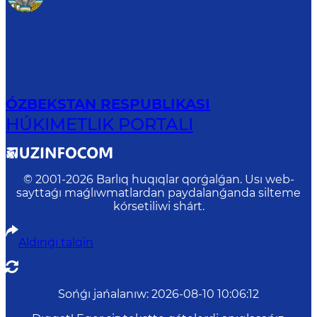
ÓZBEKSTAN RESPUBLIKASI
HÚKIMETLIK PORTALI
© 2001-
2026
Barlıq huqıqlar qorǵalǵan. Usı web-
sayttaǵı maǵlıwmatlardan paydalanǵanda silteme
kórsetiliwi shárt.
Aldınǵı talqin
Sońǵı jańalanıw
:
2026-08-10 10:06:12