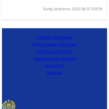
Sońǵı jańalanıw: 2025-08-13 11:05:19
PORTAL HAQQINDA
PAYDALANIW SHÁRTLERI
QUPIYALIQ SIYASATI
MÁMLEKETLIK UYIMLAR
HÚJJETLER
ISKERLIK