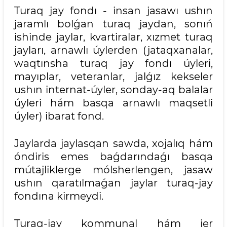
Turaq jay fondı - insan jasawı ushın
jaramlı bolǵan turaq jaydan, sonıń
ishinde jaylar, kvartiralar, xızmet turaq
jayları, arnawlı úylerden (jataqxanalar,
waqtınsha turaq jay fondı úyleri,
mayıplar, veteranlar, jalǵız kekseler
ushın internat-úyler, sonday-aq balalar
úyleri hám basqa arnawlı maqsetli
úyler) ibarat fond.
Jaylarda jaylasqan sawda, xojalıq hám
óndiris emes baǵdarındaǵı basqa
mútajliklerge mólsherlengen, jasaw
ushın qaratılmaǵan jaylar turaq-jay
fondına kirmeydi.
Turaq-jay kommunal hám jer