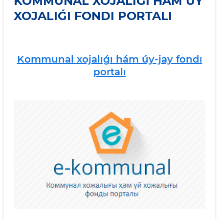
KOMMUNAL XOJALIǴI HÁM ÚY
XOJALIǴI FONDI PORTALI
Kommunal xojalıǵı hám úy-jay fondı
portalı