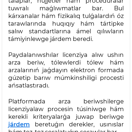
talaplar, hújjetler hám proceduralar
tuwralı maǵlıwmatlar bar. Bul
kárxanalar hám fizikalıq tulǵalardıń óz
tarawlarında huqıqıy hám tártipke
salıw standartlarına ámel qılıwların
támiyinlewge járdem beredi.
Paydalanıwshılar licenziya alıw ushın
arza beriw, tólewlerdi tólew hám
arzalarınıń jaǵdayın elektron formada
gúzetip barıw múmkinshiligi procesti
ańsatlastıradı.
Platformada arza beriwshilerge
licenziyalaw procesin túsiniwge hám
kerekli kriteryalarǵa juwap beriwge
járdem
beretuǵın derekler, usınıslar
hám tez-tez soralatuǵın sorawlar bar.