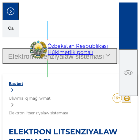
Qa
Elektron litsenziyalaw sis
Ózbekstan Respublikası
Húkimetlik portalı
Elektron litsenziyalaw sisteması
Bas bet
16
+
Ulıwmalıq maǵlıwmat
Elektron litsenziyalaw sisteması
ELEKTRON LITSENZIYALAW