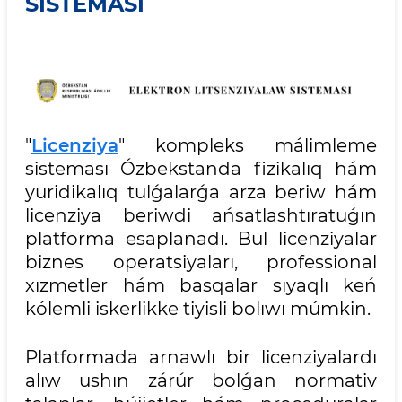
SISTEMASI
"
Licenziya
" kompleks málimleme
sisteması Ózbekstanda fizikalıq hám
yuridikalıq tulǵalarǵa arza beriw hám
licenziya beriwdi ańsatlashtıratuǵın
platforma esaplanadı. Bul licenziyalar
biznes operatsiyaları, professional
xızmetler hám basqalar sıyaqlı keń
kólemli iskerlikke tiyisli bolıwı múmkin.
Platformada arnawlı bir licenziyalardı
alıw ushın zárúr bolǵan normativ