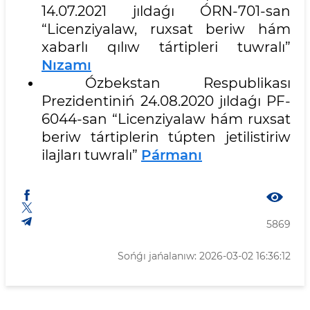
14.07.2021 jıldaǵı ÓRN-701-san
“Licenziyalaw, ruxsat beriw hám
xabarlı qılıw tártipleri tuwralı”
Nızamı
Ózbekstan Respublikası
Prezidentiniń 24.08.2020 jıldaǵı PF-
6044-san “Licenziyalaw hám ruxsat
beriw tártiplerin túpten jetilistiriw
ilajları tuwralı”
Pármanı
5869
Sońǵı jańalanıw: 2026-03-02 16:36:12