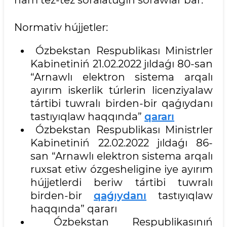
Normativ hújjetler:
Ózbekstan Respublikası Ministrler
Kabinetiniń 21.02.2022 jıldaǵı 80-san
“Arnawlı elektron sistema arqalı
ayırım iskerlik túrlerin licenziyalaw
tártibi tuwralı birden-bir qaǵıydanı
tastıyıqlaw haqqında”
qararı
Ózbekstan Respublikası Ministrler
Kabinetiniń 22.02.2022 jıldaǵı 86-
san “Arnawlı elektron sistema arqalı
ruxsat etiw ózgesheligine iye ayırım
hújjetlerdi beriw tártibi tuwralı
birden-bir
qaǵıydanı
tastıyıqlaw
haqqında” qararı
Ózbekstan Respublikasınıń