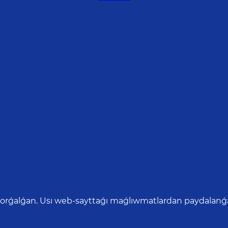
qorǵalǵan. Usı web-sayttaǵı maǵlıwmatlardan paydalanǵan