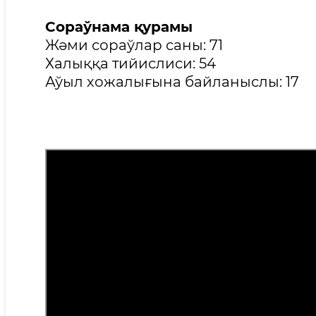
Сораўнама қурамы
Жәми сораўлар саны: 71
Халыққа тийислиси: 54
Аўыл хожалығына байланыслы: 17