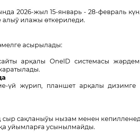
нда 2026-жыл 15-январь - 28-февраль кү
 алыў илажы өткериледи.
әмелге асырылады:
айты арқалы OneID системасы жәрдем
жаратылады.
да
ме-үй жүрип, планшет арқалы дизимге
ң сыр сақланыўы нызам менен кепилленед
сқа уйымларға усынылмайды.