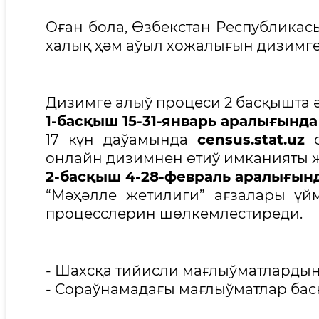
Оған бола, Өзбекстан Республикасы
халық ҳәм аўыл хожалығын дизимге
Дизимге алыў процеси 2 басқышта 
1-басқыш 15-31-январь аралығында
17 күн даўамында
census.stat.uz
с
онлайн дизимнен өтиў имканияты 
2-басқыш 4-28-февраль аралығын
“Мәҳәлле жетилиги” ағзалары үй
процесслерин шөлкемлестиреди.
- Шахсқа тийисли мағлыўматларды
- Сораўнамадағы мағлыўматлар ба