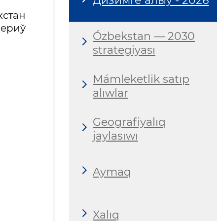
Дизимге алыў - 2026
кстан
ериў
Ózbekstan — 2030
strategiyası
Mámleketlik satıp
alıwlar
Geografiyalıq
jaylasıwı
Aymaq
Xalıq