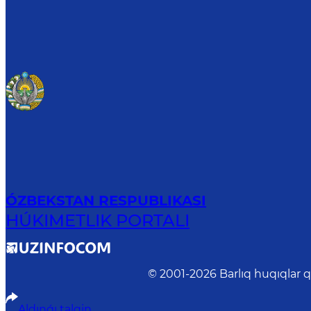
ÓZBEKSTAN RESPUBLIKASI
HÚKIMETLIK PORTALI
© 2001-
2026
Barlıq huqıqlar 
Aldınǵı talqin