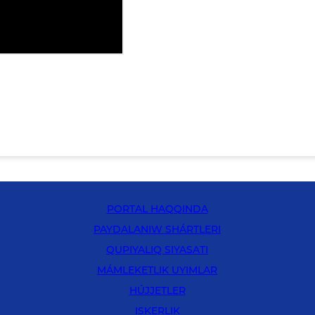
PORTAL HAQQINDA
PAYDALANIW SHÁRTLERI
QUPIYALIQ SIYASATI
MÁMLEKETLIK UYIMLAR
HÚJJETLER
ISKERLIK