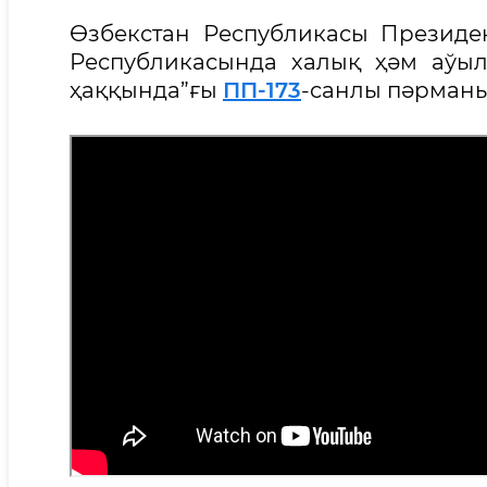
Өзбекстан Республикасы Президен
Республикасында халық ҳәм аўы
ҳаққында”ғы
ПП-173
-санлы пәрманы