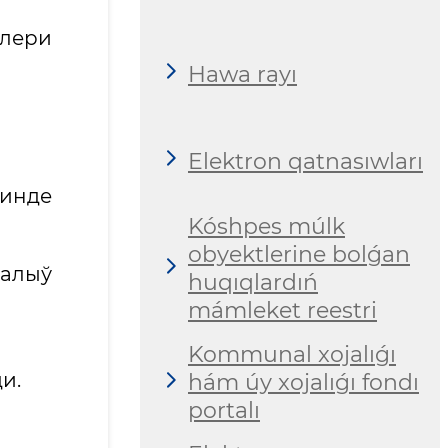
нлери
Hawa rayı
Elektron qatnasıwları
инде
Kóshpes múlk
obyektlerine bolǵan
 алыў
huqıqlardıń
mámleket reestri
Kommunal xojalıǵı
и.
hám úy xojalıǵı fondı
portalı