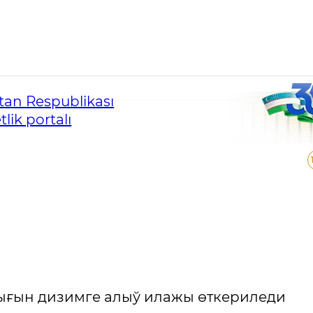
an Respublikası
lik portalı
лығын дизимге алыў илажы өткериледи