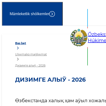
Mámleketlik shólkemler
Дизимге алыў - 2026
Ózbekst
Húkimet
Bas bet
Ulıwmalıq maǵlıwmat
Дизимге алыў - 2026
ДИЗИМГЕ АЛЫЎ - 2026
Өзбекстанда халық ҳәм аўыл хожа