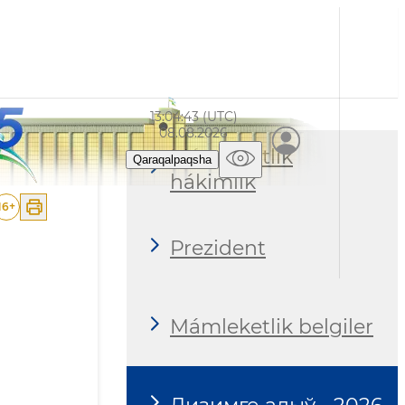
13:04:44 (UTC)
08.08.2026
Mámleketlik
Qaraqalpaqsha
hákimlik
16
+
Prezident
Mámleketlik belgiler