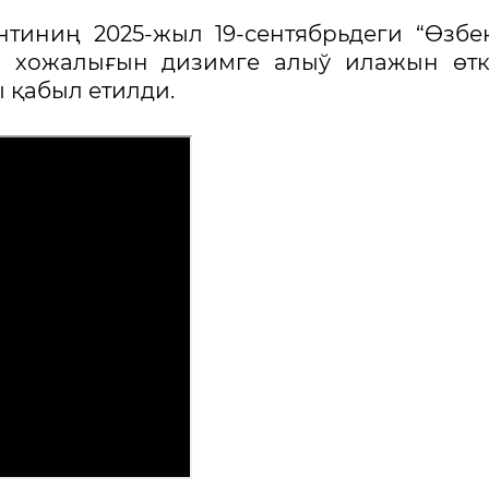
тиниң 2025-жыл 19-сентябрьдеги “Өзбе
л хожалығын дизимге алыў илажын өтк
 қабыл етилди.