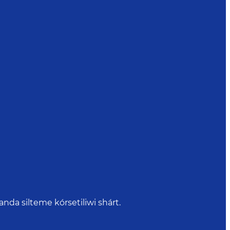
da silteme kórsetiliwi shárt.