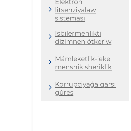
Elektron
litsenziyalaw
sisteması
Isbilermenlikti
dizimnen ótkeriw
Mámleketlik-jeke
menshik sheriklik
Korrupciyaǵa qarsı
gúres