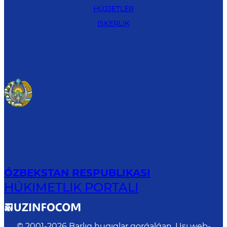
HÚJJETLER
ISKERLIK
ÓZBEKSTAN RESPUBLIKASI
HÚKIMETLIK PORTALI
© 2001-
2026
Barlıq huqıqlar qorǵalǵan. Usı web-