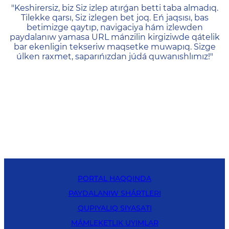
404 — Страница не найд
"Keshirersiz, biz Siz izlep atırǵan betti taba almadıq.
Tilekke qarsı, Siz izlegen bet joq. Eń jaqsısı, bas
betimizge qaytıp, navigaciya hám izlewden
paydalanıw yamasa URL mánzilin kirgiziwde qátelik
bar ekenligin tekseriw maqsetke muwapıq. Sizge
úlken raxmet, saparıńızdan júdá quwanıshlımız!"
PORTAL HAQQINDA
PAYDALANIW SHÁRTLERI
QUPIYALIQ SIYASATI
MÁMLEKETLIK UYIMLAR