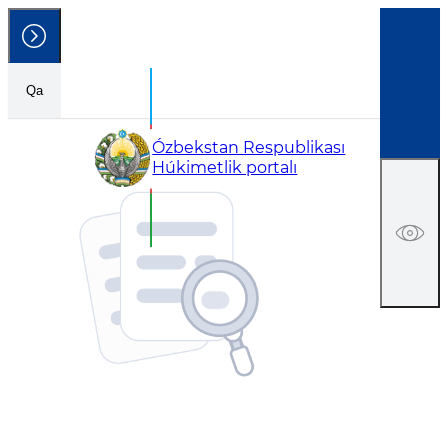
Qa
Ózbekstan Respublikası
Húkimetlik portalı