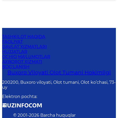
TASHKILOT HAQIDA
FAOLIYAT
DAVLAT XIZMATLARI
HUJJATLAR
OCHIQ MA'LUMOTLAR
AXBOROT XIZMATI
BOG‘LANISH
Buxoro Viloyati Olot Tumani Hokimligi
200200, Buxoro viloyati, Olot tumani, Olot ko’chasi, 73-
uy
Elektron pochta
:
© 2001-
2026
Barcha huquqlar