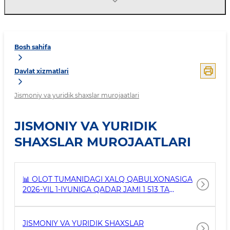
Bosh sahifa
Davlat xizmatlari
Jismoniy va yuridik shaxslar murojaatlari
JISMONIY VA YURIDIK
SHAXSLAR MUROJAATLARI
📊 OLOT TUMANIDAGI XALQ QABULXONASIGA
2026-YIL 1-IYUNIGA QADAR JAMI 1 513 TA
MUROJAAT KELIB TUSHDI.
JISMONIY VA YURIDIK SHAXSLAR