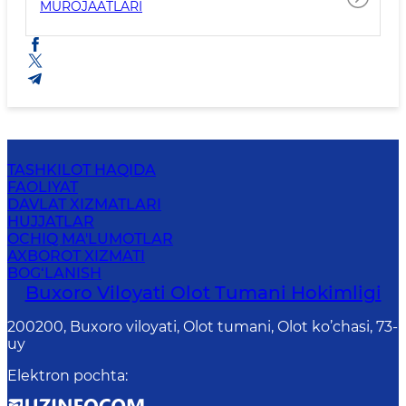
MUROJAATLARI
TASHKILOT HAQIDA
FAOLIYAT
DAVLAT XIZMATLARI
HUJJATLAR
OCHIQ MA'LUMOTLAR
AXBOROT XIZMATI
BOG‘LANISH
Buxoro Viloyati Olot Tumani Hokimligi
200200, Buxoro viloyati, Olot tumani, Olot ko’chasi, 73-
uy
Elektron pochta
: