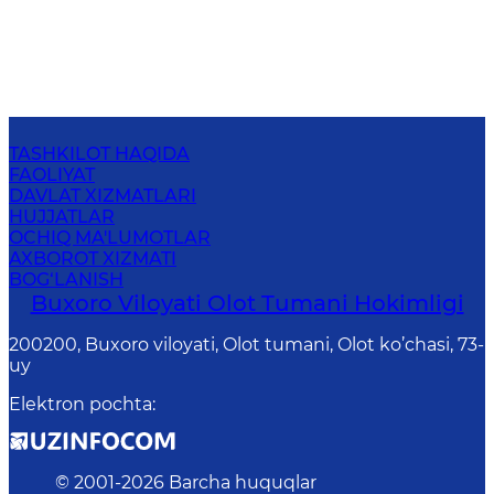
TASHKILOT HAQIDA
FAOLIYAT
DAVLAT XIZMATLARI
HUJJATLAR
OCHIQ MA'LUMOTLAR
AXBOROT XIZMATI
BOG‘LANISH
Buxoro Viloyati Olot Tumani Hokimligi
200200, Buxoro viloyati, Olot tumani, Olot ko’chasi, 73-
uy
Elektron pochta
:
© 2001-
2026
Barcha huquqlar